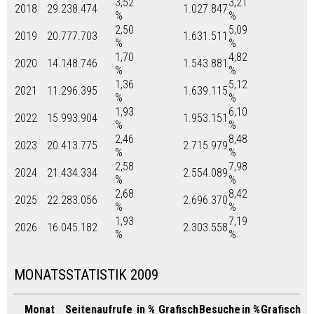
3,52
3,21
2018
29.238.474
1.027.847
%
%
2,50
5,09
2019
20.777.703
1.631.511
%
%
1,70
4,82
2020
14.148.746
1.543.881
%
%
1,36
5,12
2021
11.296.395
1.639.115
%
%
1,93
6,10
2022
15.993.904
1.953.151
%
%
2,46
8,48
2023
20.413.775
2.715.979
%
%
2,58
7,98
2024
21.434.334
2.554.089
%
%
2,68
8,42
2025
22.283.056
2.696.370
%
%
1,93
7,19
2026
16.045.182
2.303.558
%
%
MONATSSTATISTIK 2009
Monat
Seitenaufrufe
in %
Grafisch
Besuche
in %
Grafisch