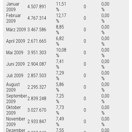
Januar
11,51
0,00
4.507.891
0
2009
%
%
Februar
12,17
0,00
4.767.314
0
2009
%
%
8,85
0,00
März 2009
3.467.586
0
%
%
6,82
0,00
April 2009
2.671.665
0
%
%
10,08
0,00
Mai 2009
3.951.303
0
%
%
7,41
0,00
Juni 2009
2.904.087
0
%
%
7,29
0,00
Juli 2009
2.857.503
0
%
%
August
5,86
0,00
2.295.327
0
2009
%
%
September
7,25
0,00
2.839.248
0
2009
%
%
Oktober
7,73
0,00
3.027.670
0
2009
%
%
November
7,49
0,00
2.933.847
0
2009
%
%
Dezember
7,55
0,00