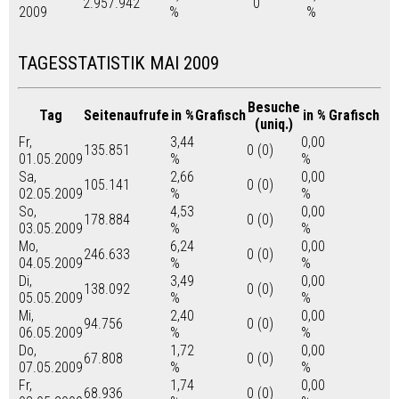
2.957.942
0
2009
%
%
TAGESSTATISTIK MAI 2009
Besuche
Tag
Seitenaufrufe
in %
Grafisch
in %
Grafisch
(uniq.)
Fr,
3,44
0,00
135.851
0 (0)
01.05.2009
%
%
Sa,
2,66
0,00
105.141
0 (0)
02.05.2009
%
%
So,
4,53
0,00
178.884
0 (0)
03.05.2009
%
%
Mo,
6,24
0,00
246.633
0 (0)
04.05.2009
%
%
Di,
3,49
0,00
138.092
0 (0)
05.05.2009
%
%
Mi,
2,40
0,00
94.756
0 (0)
06.05.2009
%
%
Do,
1,72
0,00
67.808
0 (0)
07.05.2009
%
%
Fr,
1,74
0,00
68.936
0 (0)