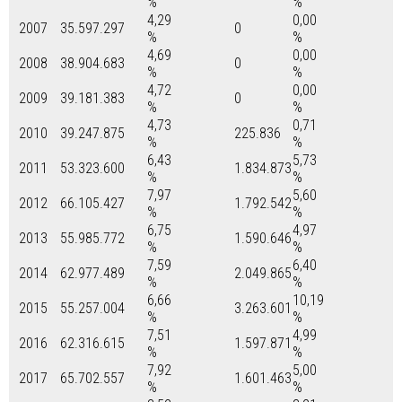
%
%
4,29
0,00
2007
35.597.297
0
%
%
4,69
0,00
2008
38.904.683
0
%
%
4,72
0,00
2009
39.181.383
0
%
%
4,73
0,71
2010
39.247.875
225.836
%
%
6,43
5,73
2011
53.323.600
1.834.873
%
%
7,97
5,60
2012
66.105.427
1.792.542
%
%
6,75
4,97
2013
55.985.772
1.590.646
%
%
7,59
6,40
2014
62.977.489
2.049.865
%
%
6,66
10,19
2015
55.257.004
3.263.601
%
%
7,51
4,99
2016
62.316.615
1.597.871
%
%
7,92
5,00
2017
65.702.557
1.601.463
%
%