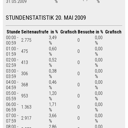
31.05.2009
%
%
STUNDENSTATISTIK 20. MAI 2009
Stunde
Seitenaufrufe
in %
Grafisch
Besuche
in %
Grafisch
00:00 -
3,49
0,00
2.775
0
00:59
%
%
01:00 -
0,60
0,00
475
0
01:59
%
%
02:00 -
0,52
0,00
413
0
02:59
%
%
03:00 -
0,38
0,00
306
0
03:59
%
%
04:00 -
0,46
0,00
368
0
04:59
%
%
05:00 -
1,20
0,00
953
0
05:59
%
%
06:00 -
1,71
0,00
1.363
0
06:59
%
%
07:00 -
3,66
0,00
2.917
0
07:59
%
%
08:00 -
2,86
0,00