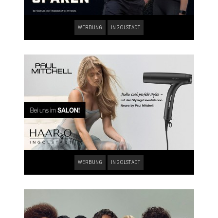
WERBUNG
INGOLSTADT
WERBUNG
INGOLSTADT