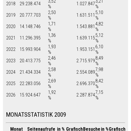
3,52
3,21
2018
29.238.474
1.027.847
%
%
2,50
5,10
2019
20.777.703
1.631.511
%
%
1,71
4,82
2020
14.148.746
1.543.881
%
%
1,36
5,12
2021
11.296.395
1.639.115
%
%
1,93
6,10
2022
15.993.904
1.953.151
%
%
2,46
8,49
2023
20.413.775
2.715.979
%
%
2,58
7,98
2024
21.434.334
2.554.089
%
%
2,69
8,42
2025
22.283.056
2.696.370
%
%
1,92
7,15
2026
15.924.647
2.287.874
%
%
MONATSSTATISTIK 2009
Monat
Seitenaufrufe
in %
Grafisch
Besuche
in %
Grafisch