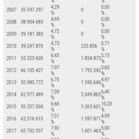
%
%
4,29
0,00
2007
35.597.297
0
%
%
4,69
0,00
2008
38.904.683
0
%
%
4,72
0,00
2009
39.181.383
0
%
%
4,73
0,71
2010
39.247.875
225.836
%
%
6,43
5,73
2011
53.323.600
1.834.873
%
%
7,97
5,60
2012
66.105.427
1.792.542
%
%
6,75
4,97
2013
55.985.772
1.590.646
%
%
7,59
6,40
2014
62.977.489
2.049.865
%
%
6,66
10,20
2015
55.257.004
3.263.601
%
%
7,51
4,99
2016
62.316.615
1.597.871
%
%
7,92
5,00
2017
65.702.557
1.601.463
%
%