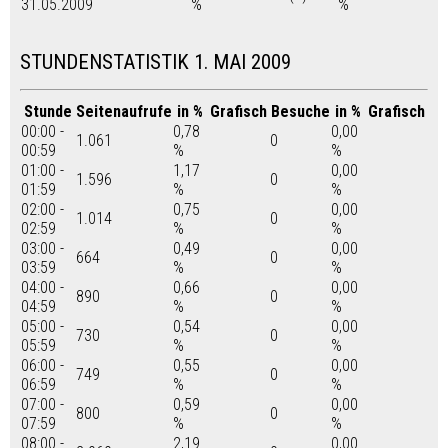
31.05.2009
%
%
STUNDENSTATISTIK 1. MAI 2009
Stunde
Seitenaufrufe
in %
Grafisch
Besuche
in %
Grafisch
00:00 -
0,78
0,00
1.061
0
00:59
%
%
01:00 -
1,17
0,00
1.596
0
01:59
%
%
02:00 -
0,75
0,00
1.014
0
02:59
%
%
03:00 -
0,49
0,00
664
0
03:59
%
%
04:00 -
0,66
0,00
890
0
04:59
%
%
05:00 -
0,54
0,00
730
0
05:59
%
%
06:00 -
0,55
0,00
749
0
06:59
%
%
07:00 -
0,59
0,00
800
0
07:59
%
%
08:00 -
2,19
0,00