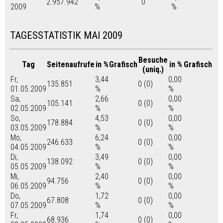
2.957.942
0
2009
%
%
TAGESSTATISTIK MAI 2009
Besuche
Tag
Seitenaufrufe
in %
Grafisch
in %
Grafisch
(uniq.)
Fr,
3,44
0,00
135.851
0 (0)
01.05.2009
%
%
Sa,
2,66
0,00
105.141
0 (0)
02.05.2009
%
%
So,
4,53
0,00
178.884
0 (0)
03.05.2009
%
%
Mo,
6,24
0,00
246.633
0 (0)
04.05.2009
%
%
Di,
3,49
0,00
138.092
0 (0)
05.05.2009
%
%
Mi,
2,40
0,00
94.756
0 (0)
06.05.2009
%
%
Do,
1,72
0,00
67.808
0 (0)
07.05.2009
%
%
Fr,
1,74
0,00
68.936
0 (0)