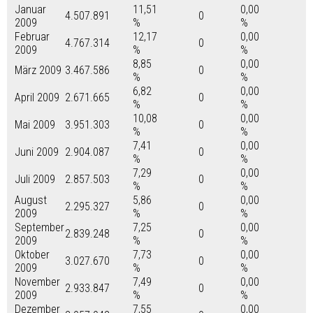
Januar
11,51
0,00
4.507.891
0
2009
%
%
Februar
12,17
0,00
4.767.314
0
2009
%
%
8,85
0,00
März 2009
3.467.586
0
%
%
6,82
0,00
April 2009
2.671.665
0
%
%
10,08
0,00
Mai 2009
3.951.303
0
%
%
7,41
0,00
Juni 2009
2.904.087
0
%
%
7,29
0,00
Juli 2009
2.857.503
0
%
%
August
5,86
0,00
2.295.327
0
2009
%
%
September
7,25
0,00
2.839.248
0
2009
%
%
Oktober
7,73
0,00
3.027.670
0
2009
%
%
November
7,49
0,00
2.933.847
0
2009
%
%
Dezember
7,55
0,00