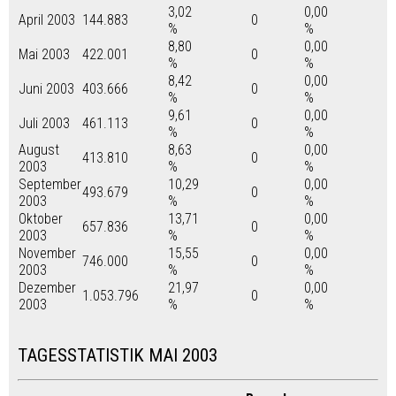
3,02
0,00
April 2003
144.883
0
%
%
8,80
0,00
Mai 2003
422.001
0
%
%
8,42
0,00
Juni 2003
403.666
0
%
%
9,61
0,00
Juli 2003
461.113
0
%
%
August
8,63
0,00
413.810
0
2003
%
%
September
10,29
0,00
493.679
0
2003
%
%
Oktober
13,71
0,00
657.836
0
2003
%
%
November
15,55
0,00
746.000
0
2003
%
%
Dezember
21,97
0,00
1.053.796
0
2003
%
%
TAGESSTATISTIK MAI 2003