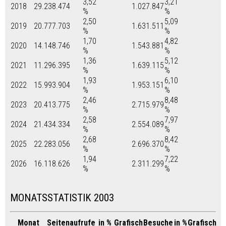
3,52
3,21
2018
29.238.474
1.027.847
%
%
2,50
5,09
2019
20.777.703
1.631.511
%
%
1,70
4,82
2020
14.148.746
1.543.881
%
%
1,36
5,12
2021
11.296.395
1.639.115
%
%
1,93
6,10
2022
15.993.904
1.953.151
%
%
2,46
8,48
2023
20.413.775
2.715.979
%
%
2,58
7,97
2024
21.434.334
2.554.089
%
%
2,68
8,42
2025
22.283.056
2.696.370
%
%
1,94
7,22
2026
16.118.626
2.311.299
%
%
MONATSSTATISTIK 2003
Monat
Seitenaufrufe
in %
Grafisch
Besuche
in %
Grafisch