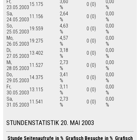
Fr,
3,60
0,00
15.175
0 (0)
23.05.2003
%
%
Sa,
2,64
0,00
11.156
0 (0)
24.05.2003
%
%
So,
4,63
0,00
19.559
0 (0)
25.05.2003
%
%
Mo,
4,57
0,00
19.275
0 (0)
26.05.2003
%
%
Di,
3,18
0,00
13.402
0 (0)
27.05.2003
%
%
Mi,
2,73
0,00
11.527
0 (0)
28.05.2003
%
%
Do,
3,41
0,00
14.375
0 (0)
29.05.2003
%
%
Fr,
3,11
0,00
13.115
0 (0)
30.05.2003
%
%
Sa,
2,73
0,00
11.541
0 (0)
31.05.2003
%
%
STUNDENSTATISTIK 20. MAI 2003
Stunde
Seitenaufrufe
in %
Grafisch
Besuche
in %
Grafisch