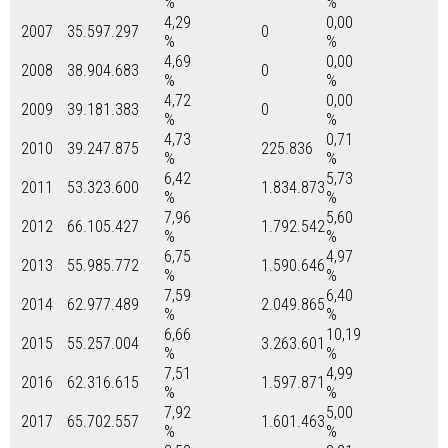
%
%
4,29
0,00
2007
35.597.297
0
%
%
4,69
0,00
2008
38.904.683
0
%
%
4,72
0,00
2009
39.181.383
0
%
%
4,73
0,71
2010
39.247.875
225.836
%
%
6,42
5,73
2011
53.323.600
1.834.873
%
%
7,96
5,60
2012
66.105.427
1.792.542
%
%
6,75
4,97
2013
55.985.772
1.590.646
%
%
7,59
6,40
2014
62.977.489
2.049.865
%
%
6,66
10,19
2015
55.257.004
3.263.601
%
%
7,51
4,99
2016
62.316.615
1.597.871
%
%
7,92
5,00
2017
65.702.557
1.601.463
%
%