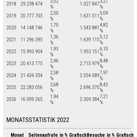
3,52
3,21
2018
29.238.474
1.027.847
%
%
2,50
5,09
2019
20.777.703
1.631.511
%
%
1,70
4,82
2020
14.148.746
1.543.881
%
%
1,36
5,12
2021
11.296.395
1.639.115
%
%
1,93
6,10
2022
15.993.904
1.953.151
%
%
2,46
8,48
2023
20.413.775
2.715.979
%
%
2,58
7,97
2024
21.434.334
2.554.089
%
%
2,68
8,42
2025
22.283.056
2.696.370
%
%
1,94
7,21
2026
16.099.265
2.309.384
%
%
MONATSSTATISTIK 2022
Monat
Seitenaufrufe
in %
Grafisch
Besuche
in %
Grafisch