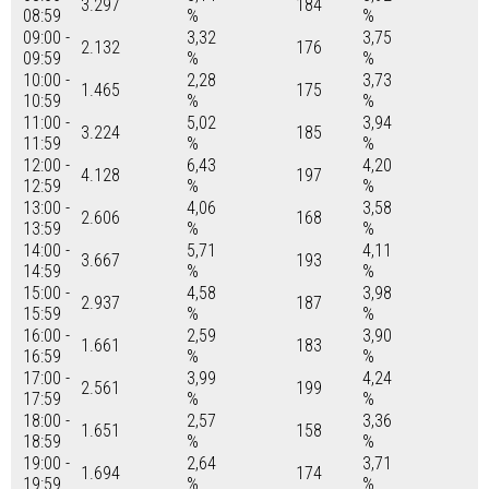
3.297
184
08:59
%
%
09:00 -
3,32
3,75
2.132
176
09:59
%
%
10:00 -
2,28
3,73
1.465
175
10:59
%
%
11:00 -
5,02
3,94
3.224
185
11:59
%
%
12:00 -
6,43
4,20
4.128
197
12:59
%
%
13:00 -
4,06
3,58
2.606
168
13:59
%
%
14:00 -
5,71
4,11
3.667
193
14:59
%
%
15:00 -
4,58
3,98
2.937
187
15:59
%
%
16:00 -
2,59
3,90
1.661
183
16:59
%
%
17:00 -
3,99
4,24
2.561
199
17:59
%
%
18:00 -
2,57
3,36
1.651
158
18:59
%
%
19:00 -
2,64
3,71
1.694
174
19:59
%
%