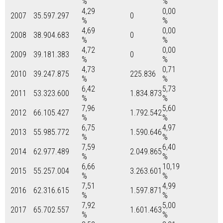
%
%
4,29
0,00
2007
35.597.297
0
%
%
4,69
0,00
2008
38.904.683
0
%
%
4,72
0,00
2009
39.181.383
0
%
%
4,73
0,71
2010
39.247.875
225.836
%
%
6,42
5,73
2011
53.323.600
1.834.873
%
%
7,96
5,60
2012
66.105.427
1.792.542
%
%
6,75
4,97
2013
55.985.772
1.590.646
%
%
7,59
6,40
2014
62.977.489
2.049.865
%
%
6,66
10,19
2015
55.257.004
3.263.601
%
%
7,51
4,99
2016
62.316.615
1.597.871
%
%
7,92
5,00
2017
65.702.557
1.601.463
%
%