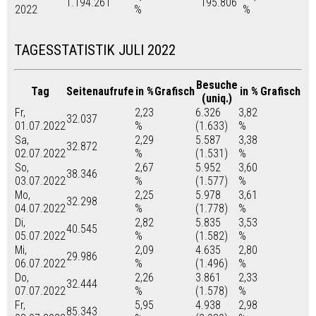
1.194.261
195.806
2022
%
%
TAGESSTATISTIK JULI 2022
Besuche
Tag
Seitenaufrufe
in %
Grafisch
in %
Grafisch
(uniq.)
Fr,
2,23
6.326
3,82
32.037
01.07.2022
%
(1.633)
%
Sa,
2,29
5.587
3,38
32.872
02.07.2022
%
(1.531)
%
So,
2,67
5.952
3,60
38.346
03.07.2022
%
(1.577)
%
Mo,
2,25
5.978
3,61
32.298
04.07.2022
%
(1.778)
%
Di,
2,82
5.835
3,53
40.545
05.07.2022
%
(1.582)
%
Mi,
2,09
4.635
2,80
29.986
06.07.2022
%
(1.496)
%
Do,
2,26
3.861
2,33
32.444
07.07.2022
%
(1.578)
%
Fr,
5,95
4.938
2,98
85.343