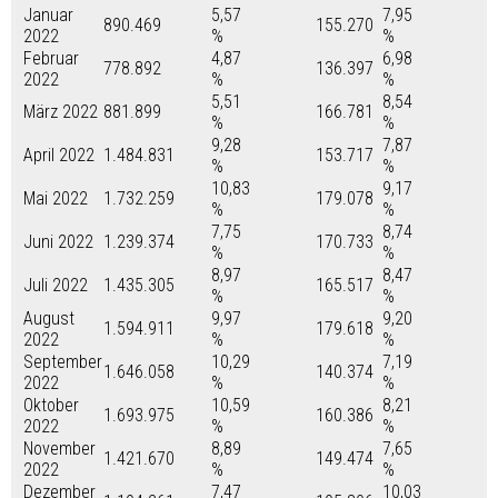
Januar
5,57
7,95
890.469
155.270
2022
%
%
Februar
4,87
6,98
778.892
136.397
2022
%
%
5,51
8,54
März 2022
881.899
166.781
%
%
9,28
7,87
April 2022
1.484.831
153.717
%
%
10,83
9,17
Mai 2022
1.732.259
179.078
%
%
7,75
8,74
Juni 2022
1.239.374
170.733
%
%
8,97
8,47
Juli 2022
1.435.305
165.517
%
%
August
9,97
9,20
1.594.911
179.618
2022
%
%
September
10,29
7,19
1.646.058
140.374
2022
%
%
Oktober
10,59
8,21
1.693.975
160.386
2022
%
%
November
8,89
7,65
1.421.670
149.474
2022
%
%
Dezember
7,47
10,03