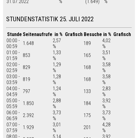
31.07.2022
%
(1.649)
%
STUNDENSTATISTIK 25. JULI 2022
Stunde
Seitenaufrufe
in %
Grafisch
Besuche
in %
Grafisch
00:00 -
2,57
4,02
1.648
189
00:59
%
%
01:00 -
1,33
3,51
853
165
01:59
%
%
02:00 -
1,29
3,58
829
168
02:59
%
%
03:00 -
1,28
3,58
819
168
03:59
%
%
04:00 -
1,24
2,83
797
133
04:59
%
%
05:00 -
2,88
3,92
1.850
184
05:59
%
%
06:00 -
3,73
3,73
2.392
175
06:59
%
%
07:00 -
3,01
4,28
1.929
201
07:59
%
%
08:00 -
5,14
3,92