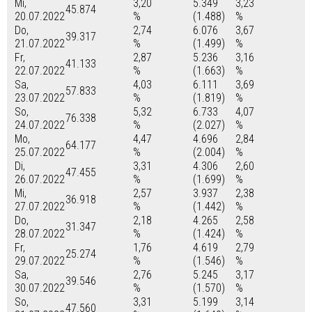
Mi,
3,20
5.349
3,23
45.874
20.07.2022
%
(1.488)
%
Do,
2,74
6.076
3,67
39.317
21.07.2022
%
(1.499)
%
Fr,
2,87
5.236
3,16
41.133
22.07.2022
%
(1.663)
%
Sa,
4,03
6.111
3,69
57.833
23.07.2022
%
(1.819)
%
So,
5,32
6.733
4,07
76.338
24.07.2022
%
(2.027)
%
Mo,
4,47
4.696
2,84
64.177
25.07.2022
%
(2.004)
%
Di,
3,31
4.306
2,60
47.455
26.07.2022
%
(1.699)
%
Mi,
2,57
3.937
2,38
36.918
27.07.2022
%
(1.442)
%
Do,
2,18
4.265
2,58
31.347
28.07.2022
%
(1.424)
%
Fr,
1,76
4.619
2,79
25.274
29.07.2022
%
(1.546)
%
Sa,
2,76
5.245
3,17
39.546
30.07.2022
%
(1.570)
%
So,
3,31
5.199
3,14
47.560