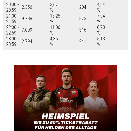
20:00 -
3,67
4,34
2.356
204
20:59
%
%
21:00 -
15,25
7,94
9.788
373
21:59
%
%
22:00 -
11,06
6,73
7.099
316
22:59
%
%
23:00 -
4,35
5,13
2.794
241
23:59
%
%