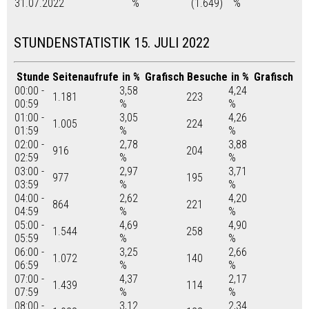
31.07.2022
%
(1.649)
%
STUNDENSTATISTIK 15. JULI 2022
Stunde
Seitenaufrufe
in %
Grafisch
Besuche
in %
Grafisch
00:00 -
3,58
4,24
1.181
223
00:59
%
%
01:00 -
3,05
4,26
1.005
224
01:59
%
%
02:00 -
2,78
3,88
916
204
02:59
%
%
03:00 -
2,97
3,71
977
195
03:59
%
%
04:00 -
2,62
4,20
864
221
04:59
%
%
05:00 -
4,69
4,90
1.544
258
05:59
%
%
06:00 -
3,25
2,66
1.072
140
06:59
%
%
07:00 -
4,37
2,17
1.439
114
07:59
%
%
08:00 -
3,12
2,34