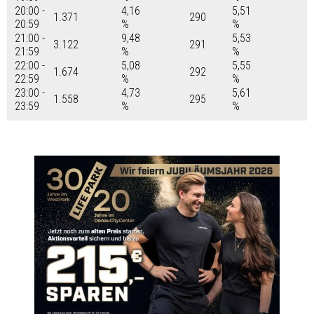
20:00 -
4,16
5,51
1.371
290
20:59
%
%
21:00 -
9,48
5,53
3.122
291
21:59
%
%
22:00 -
5,08
5,55
1.674
292
22:59
%
%
23:00 -
4,73
5,61
1.558
295
23:59
%
%