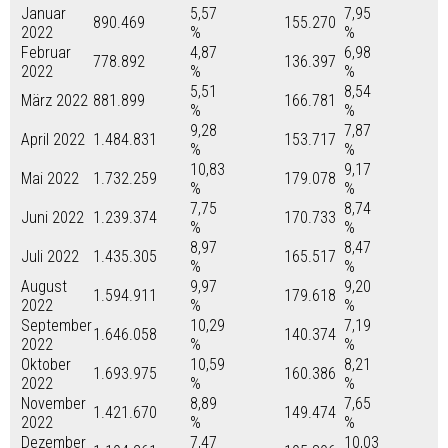
Januar
5,57
7,95
890.469
155.270
2022
%
%
Februar
4,87
6,98
778.892
136.397
2022
%
%
5,51
8,54
März 2022
881.899
166.781
%
%
9,28
7,87
April 2022
1.484.831
153.717
%
%
10,83
9,17
Mai 2022
1.732.259
179.078
%
%
7,75
8,74
Juni 2022
1.239.374
170.733
%
%
8,97
8,47
Juli 2022
1.435.305
165.517
%
%
August
9,97
9,20
1.594.911
179.618
2022
%
%
September
10,29
7,19
1.646.058
140.374
2022
%
%
Oktober
10,59
8,21
1.693.975
160.386
2022
%
%
November
8,89
7,65
1.421.670
149.474
2022
%
%
Dezember
7,47
10,03