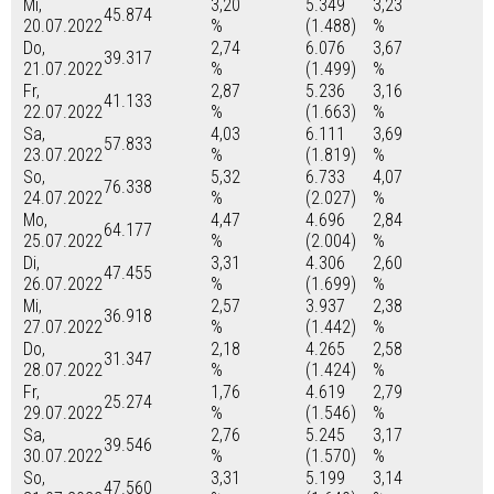
Mi,
3,20
5.349
3,23
45.874
20.07.2022
%
(1.488)
%
Do,
2,74
6.076
3,67
39.317
21.07.2022
%
(1.499)
%
Fr,
2,87
5.236
3,16
41.133
22.07.2022
%
(1.663)
%
Sa,
4,03
6.111
3,69
57.833
23.07.2022
%
(1.819)
%
So,
5,32
6.733
4,07
76.338
24.07.2022
%
(2.027)
%
Mo,
4,47
4.696
2,84
64.177
25.07.2022
%
(2.004)
%
Di,
3,31
4.306
2,60
47.455
26.07.2022
%
(1.699)
%
Mi,
2,57
3.937
2,38
36.918
27.07.2022
%
(1.442)
%
Do,
2,18
4.265
2,58
31.347
28.07.2022
%
(1.424)
%
Fr,
1,76
4.619
2,79
25.274
29.07.2022
%
(1.546)
%
Sa,
2,76
5.245
3,17
39.546
30.07.2022
%
(1.570)
%
So,
3,31
5.199
3,14
47.560