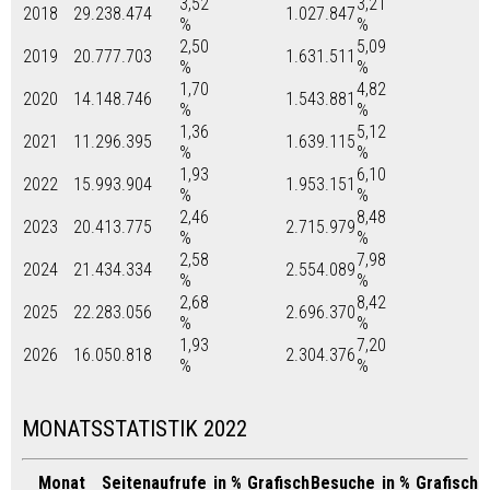
3,52
3,21
2018
29.238.474
1.027.847
%
%
2,50
5,09
2019
20.777.703
1.631.511
%
%
1,70
4,82
2020
14.148.746
1.543.881
%
%
1,36
5,12
2021
11.296.395
1.639.115
%
%
1,93
6,10
2022
15.993.904
1.953.151
%
%
2,46
8,48
2023
20.413.775
2.715.979
%
%
2,58
7,98
2024
21.434.334
2.554.089
%
%
2,68
8,42
2025
22.283.056
2.696.370
%
%
1,93
7,20
2026
16.050.818
2.304.376
%
%
MONATSSTATISTIK 2022
Monat
Seitenaufrufe
in %
Grafisch
Besuche
in %
Grafisch