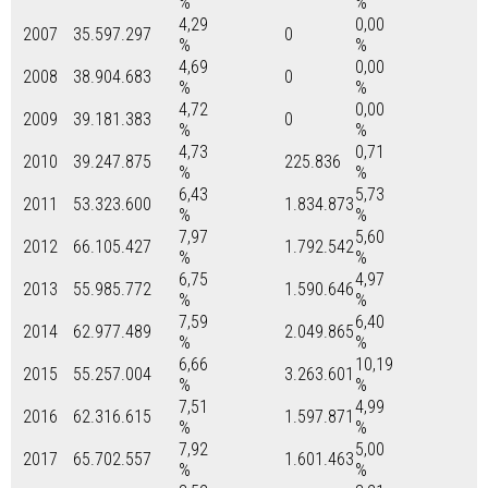
%
%
4,29
0,00
2007
35.597.297
0
%
%
4,69
0,00
2008
38.904.683
0
%
%
4,72
0,00
2009
39.181.383
0
%
%
4,73
0,71
2010
39.247.875
225.836
%
%
6,43
5,73
2011
53.323.600
1.834.873
%
%
7,97
5,60
2012
66.105.427
1.792.542
%
%
6,75
4,97
2013
55.985.772
1.590.646
%
%
7,59
6,40
2014
62.977.489
2.049.865
%
%
6,66
10,19
2015
55.257.004
3.263.601
%
%
7,51
4,99
2016
62.316.615
1.597.871
%
%
7,92
5,00
2017
65.702.557
1.601.463
%
%