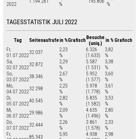
1.194.261
195.806
2022
%
%
TAGESSTATISTIK JULI 2022
Besuche
Tag
Seitenaufrufe
in %
Grafisch
in %
Grafisch
(uniq.)
Fr,
2,23
6.326
3,82
32.037
01.07.2022
%
(1.633)
%
Sa,
2,29
5.587
3,38
32.872
02.07.2022
%
(1.531)
%
So,
2,67
5.952
3,60
38.346
03.07.2022
%
(1.577)
%
Mo,
2,25
5.978
3,61
32.298
04.07.2022
%
(1.778)
%
Di,
2,82
5.835
3,53
40.545
05.07.2022
%
(1.582)
%
Mi,
2,09
4.635
2,80
29.986
06.07.2022
%
(1.496)
%
Do,
2,26
3.861
2,33
32.444
07.07.2022
%
(1.578)
%
Fr,
5,95
4.938
2,98
85.343