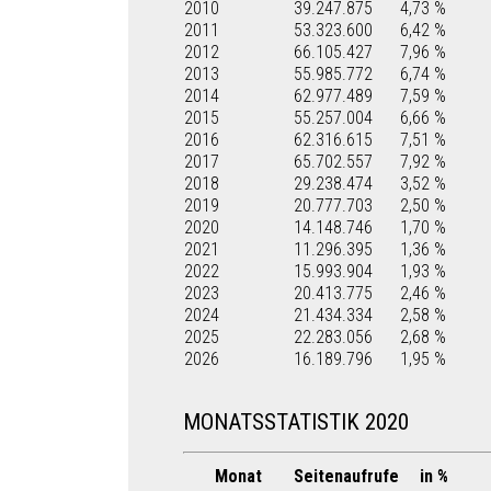
2010
39.247.875
4,73 %
2011
53.323.600
6,42 %
2012
66.105.427
7,96 %
2013
55.985.772
6,74 %
2014
62.977.489
7,59 %
2015
55.257.004
6,66 %
2016
62.316.615
7,51 %
2017
65.702.557
7,92 %
2018
29.238.474
3,52 %
2019
20.777.703
2,50 %
2020
14.148.746
1,70 %
2021
11.296.395
1,36 %
2022
15.993.904
1,93 %
2023
20.413.775
2,46 %
2024
21.434.334
2,58 %
2025
22.283.056
2,68 %
2026
16.189.796
1,95 %
MONATSSTATISTIK 2020
Monat
Seitenaufrufe
in %