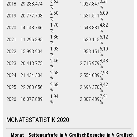
3,52
3,21
2018
29.238.474
1.027.847
%
%
2,50
5,09
2019
20.777.703
1.631.511
%
%
1,70
4,82
2020
14.148.746
1.543.881
%
%
1,36
5,12
2021
11.296.395
1.639.115
%
%
1,93
6,10
2022
15.993.904
1.953.151
%
%
2,46
8,48
2023
20.413.775
2.715.979
%
%
2,58
7,98
2024
21.434.334
2.554.089
%
%
2,68
8,42
2025
22.283.056
2.696.370
%
%
1,94
7,21
2026
16.077.889
2.307.489
%
%
MONATSSTATISTIK 2020
Monat
Seitenaufrufe
in %
Grafisch
Besuche
in %
Grafisch