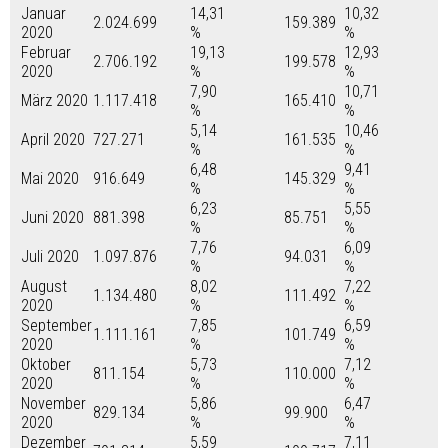
Januar
14,31
10,32
2.024.699
159.389
2020
%
%
Februar
19,13
12,93
2.706.192
199.578
2020
%
%
7,90
10,71
März 2020
1.117.418
165.410
%
%
5,14
10,46
April 2020
727.271
161.535
%
%
6,48
9,41
Mai 2020
916.649
145.329
%
%
6,23
5,55
Juni 2020
881.398
85.751
%
%
7,76
6,09
Juli 2020
1.097.876
94.031
%
%
August
8,02
7,22
1.134.480
111.492
2020
%
%
September
7,85
6,59
1.111.161
101.749
2020
%
%
Oktober
5,73
7,12
811.154
110.000
2020
%
%
November
5,86
6,47
829.134
99.900
2020
%
%
Dezember
5,59
7,11