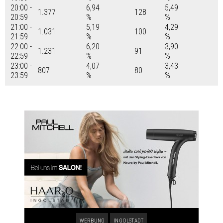
20:00 -
6,94
5,49
1.377
128
20:59
%
%
21:00 -
5,19
4,29
1.031
100
21:59
%
%
22:00 -
6,20
3,90
1.231
91
22:59
%
%
23:00 -
4,07
3,43
807
80
23:59
%
%
WERBUNG
INGOLSTADT