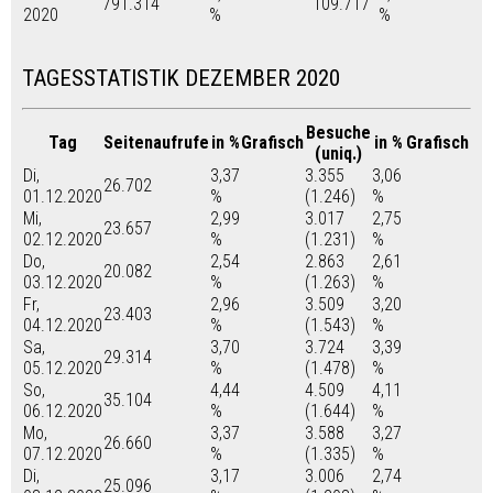
791.314
109.717
2020
%
%
TAGESSTATISTIK DEZEMBER 2020
Besuche
Tag
Seitenaufrufe
in %
Grafisch
in %
Grafisch
(uniq.)
Di,
3,37
3.355
3,06
26.702
01.12.2020
%
(1.246)
%
Mi,
2,99
3.017
2,75
23.657
02.12.2020
%
(1.231)
%
Do,
2,54
2.863
2,61
20.082
03.12.2020
%
(1.263)
%
Fr,
2,96
3.509
3,20
23.403
04.12.2020
%
(1.543)
%
Sa,
3,70
3.724
3,39
29.314
05.12.2020
%
(1.478)
%
So,
4,44
4.509
4,11
35.104
06.12.2020
%
(1.644)
%
Mo,
3,37
3.588
3,27
26.660
07.12.2020
%
(1.335)
%
Di,
3,17
3.006
2,74
25.096