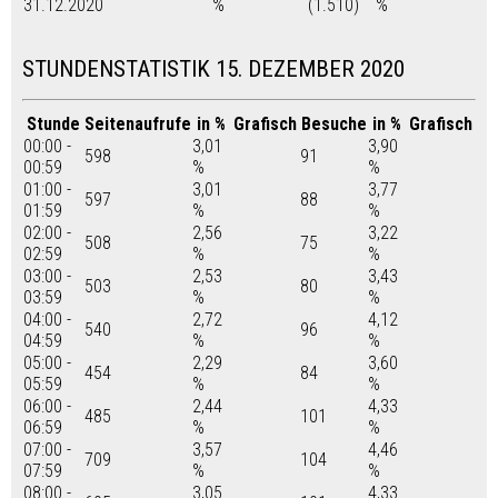
31.12.2020
%
(1.510)
%
STUNDENSTATISTIK 15. DEZEMBER 2020
Stunde
Seitenaufrufe
in %
Grafisch
Besuche
in %
Grafisch
00:00 -
3,01
3,90
598
91
00:59
%
%
01:00 -
3,01
3,77
597
88
01:59
%
%
02:00 -
2,56
3,22
508
75
02:59
%
%
03:00 -
2,53
3,43
503
80
03:59
%
%
04:00 -
2,72
4,12
540
96
04:59
%
%
05:00 -
2,29
3,60
454
84
05:59
%
%
06:00 -
2,44
4,33
485
101
06:59
%
%
07:00 -
3,57
4,46
709
104
07:59
%
%
08:00 -
3,05
4,33