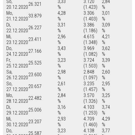
So,
3,33
3.120
2,84
26.321
20.12.2020
%
(1.423)
%
Mo,
4,28
3.306
3,01
33.879
21.12.2020
%
(1.403)
%
Di,
3,31
3.386
3,09
26.227
22.12.2020
%
(1.186)
%
Mi,
2,96
4.615
4,21
23.411
23.12.2020
%
(1.348)
%
Do,
3,43
3.969
3,62
27.166
24.12.2020
%
(1.082)
%
Fr,
3,23
3.724
3,39
25.525
25.12.2020
%
(1.503)
%
Sa,
2,98
2.848
2,60
23.600
26.12.2020
%
(1.097)
%
So,
2,61
3.235
2,95
20.657
27.12.2020
%
(1.457)
%
Mo,
2,84
3.570
3,25
22.482
28.12.2020
%
(1.326)
%
Di,
3,16
4.103
3,74
25.006
29.12.2020
%
(1.253)
%
Mi,
2,93
4.709
4,29
23.207
30.12.2020
%
(1.460)
%
Do,
3,23
4.138
3,77
25.587