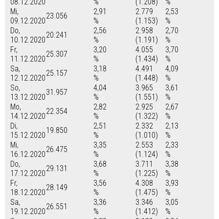
08.12.2020
%
(1.208)
%
Mi,
2,91
2.779
2,53
23.056
09.12.2020
%
(1.153)
%
Do,
2,56
2.958
2,70
20.241
10.12.2020
%
(1.191)
%
Fr,
3,20
4.055
3,70
25.307
11.12.2020
%
(1.434)
%
Sa,
3,18
4.491
4,09
25.157
12.12.2020
%
(1.448)
%
So,
4,04
3.965
3,61
31.957
13.12.2020
%
(1.551)
%
Mo,
2,82
2.925
2,67
22.354
14.12.2020
%
(1.322)
%
Di,
2,51
2.332
2,13
19.850
15.12.2020
%
(1.010)
%
Mi,
3,35
2.553
2,33
26.475
16.12.2020
%
(1.124)
%
Do,
3,68
3.711
3,38
29.131
17.12.2020
%
(1.225)
%
Fr,
3,56
4.308
3,93
28.149
18.12.2020
%
(1.475)
%
Sa,
3,36
3.346
3,05
26.551
19.12.2020
%
(1.412)
%