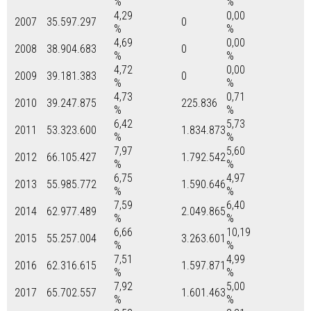
%
%
4,29
0,00
2007
35.597.297
0
%
%
4,69
0,00
2008
38.904.683
0
%
%
4,72
0,00
2009
39.181.383
0
%
%
4,73
0,71
2010
39.247.875
225.836
%
%
6,42
5,73
2011
53.323.600
1.834.873
%
%
7,97
5,60
2012
66.105.427
1.792.542
%
%
6,75
4,97
2013
55.985.772
1.590.646
%
%
7,59
6,40
2014
62.977.489
2.049.865
%
%
6,66
10,19
2015
55.257.004
3.263.601
%
%
7,51
4,99
2016
62.316.615
1.597.871
%
%
7,92
5,00
2017
65.702.557
1.601.463
%
%