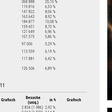
368.888
20,10 %
119.816
6,53 %
147.822
8,06 %
163.643
8,92 %
184.877
10,08 %
159.651
8,70 %
127.649
6,96 %
107.575
5,86 %
97.006
5,29 %
113.559
6,19 %
117.881
6,42 %
126.506
6,89 %
11
Besuche
Grafisch
in %
Grafisch
(uniq.)
2.834 (1.986)
2,92 %