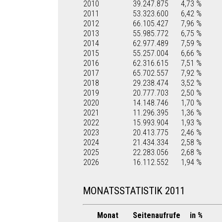
2010
39.247.875
4,73 %
2011
53.323.600
6,42 %
2012
66.105.427
7,96 %
2013
55.985.772
6,75 %
2014
62.977.489
7,59 %
2015
55.257.004
6,66 %
2016
62.316.615
7,51 %
2017
65.702.557
7,92 %
2018
29.238.474
3,52 %
2019
20.777.703
2,50 %
2020
14.148.746
1,70 %
2021
11.296.395
1,36 %
2022
15.993.904
1,93 %
2023
20.413.775
2,46 %
2024
21.434.334
2,58 %
2025
22.283.056
2,68 %
2026
16.112.552
1,94 %
MONATSSTATISTIK 2011
Monat
Seitenaufrufe
in %