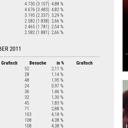
4.730 (3.107)
4,88 %
4.676 (3.483)
4,82 %
3.195 (2.337)
3,29 %
2.582 (1.838)
2,66 %
2.465 (1.781)
2,54 %
2.582 (1.881)
2,66 %
BER 2011
Grafisch
Besuche
in %
Grafisch
52
2,11 %
28
1,14 %
48
1,95 %
24
0,97 %
36
1,46 %
32
1,30 %
45
1,83 %
71
2,88 %
103
4,18 %
108
4,38 %
108
4,38 %