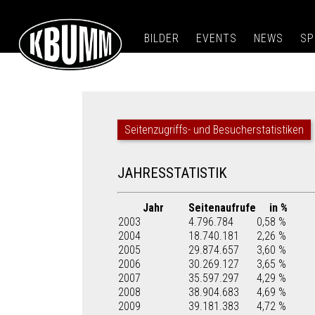
BILDER
EVENTS
NEWS
SP
Seitenzugriffs- und Besucherstatistiken
JAHRESSTATISTIK
Jahr
Seitenaufrufe
in %
2003
4.796.784
0,58 %
2004
18.740.181
2,26 %
2005
29.874.657
3,60 %
2006
30.269.127
3,65 %
2007
35.597.297
4,29 %
2008
38.904.683
4,69 %
2009
39.181.383
4,72 %