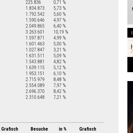
225.836
0,71 %
1.834.873
5,73 %
1.792.542
5,60 %
1.590.646
4,97 %
2.049.865
6,40 %
3.263.601
10,19 %
1.597.871
4,99 %
1.601.463
5,00 %
1.027.847
3,21 %
1.631.511
5,09 %
1.543.881
4,82 %
1.639.115
5,12 %
1.953.151
6,10 %
2.715.979
8,48 %
2.554.089
7,97 %
2.696.370
8,42 %
2.310.648
7,21 %
Grafisch
Besuche
in %
Grafisch