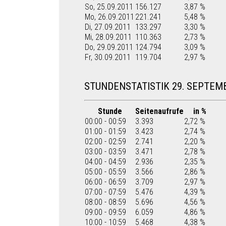
So, 25.09.2011
156.127
3,87 %
Mo, 26.09.2011
221.241
5,48 %
Di, 27.09.2011
133.297
3,30 %
Mi, 28.09.2011
110.363
2,73 %
Do, 29.09.2011
124.794
3,09 %
Fr, 30.09.2011
119.704
2,97 %
STUNDENSTATISTIK 29. SEPTEM
Stunde
Seitenaufrufe
in %
00:00 - 00:59
3.393
2,72 %
01:00 - 01:59
3.423
2,74 %
02:00 - 02:59
2.741
2,20 %
03:00 - 03:59
3.471
2,78 %
04:00 - 04:59
2.936
2,35 %
05:00 - 05:59
3.566
2,86 %
06:00 - 06:59
3.709
2,97 %
07:00 - 07:59
5.476
4,39 %
08:00 - 08:59
5.696
4,56 %
09:00 - 09:59
6.059
4,86 %
10:00 - 10:59
5.468
4,38 %