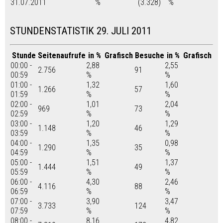
31.07.2011
%
(3.328)
%
STUNDENSTATISTIK 29. JULI 2011
Stunde
Seitenaufrufe
in %
Grafisch
Besuche
in %
Grafisch
00:00 -
2,88
2,55
2.756
91
00:59
%
%
01:00 -
1,32
1,60
1.266
57
01:59
%
%
02:00 -
1,01
2,04
969
73
02:59
%
%
03:00 -
1,20
1,29
1.148
46
03:59
%
%
04:00 -
1,35
0,98
1.290
35
04:59
%
%
05:00 -
1,51
1,37
1.444
49
05:59
%
%
06:00 -
4,30
2,46
4.116
88
06:59
%
%
07:00 -
3,90
3,47
3.733
124
07:59
%
%
08:00 -
8,16
4,82