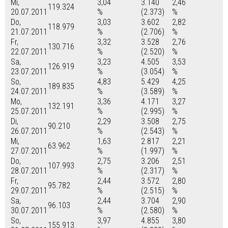
Mi,
3,04
3.140
2,46
119.324
20.07.2011
%
(2.373)
%
Do,
3,03
3.602
2,82
118.979
21.07.2011
%
(2.706)
%
Fr,
3,32
3.528
2,76
130.716
22.07.2011
%
(2.520)
%
Sa,
3,23
4.505
3,53
126.919
23.07.2011
%
(3.054)
%
So,
4,83
5.429
4,25
189.835
24.07.2011
%
(3.589)
%
Mo,
3,36
4.171
3,27
132.191
25.07.2011
%
(2.995)
%
Di,
2,29
3.508
2,75
90.210
26.07.2011
%
(2.543)
%
Mi,
1,63
2.817
2,21
63.962
27.07.2011
%
(1.997)
%
Do,
2,75
3.206
2,51
107.993
28.07.2011
%
(2.317)
%
Fr,
2,44
3.572
2,80
95.782
29.07.2011
%
(2.515)
%
Sa,
2,44
3.704
2,90
96.103
30.07.2011
%
(2.580)
%
So,
3,97
4.855
3,80
155.913