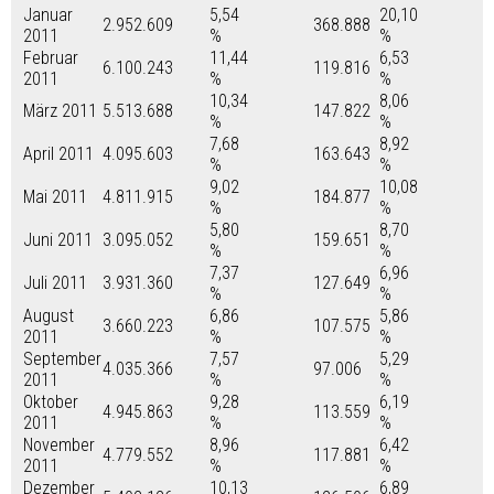
Januar
5,54
20,10
2.952.609
368.888
2011
%
%
Februar
11,44
6,53
6.100.243
119.816
2011
%
%
10,34
8,06
März 2011
5.513.688
147.822
%
%
7,68
8,92
April 2011
4.095.603
163.643
%
%
9,02
10,08
Mai 2011
4.811.915
184.877
%
%
5,80
8,70
Juni 2011
3.095.052
159.651
%
%
7,37
6,96
Juli 2011
3.931.360
127.649
%
%
August
6,86
5,86
3.660.223
107.575
2011
%
%
September
7,57
5,29
4.035.366
97.006
2011
%
%
Oktober
9,28
6,19
4.945.863
113.559
2011
%
%
November
8,96
6,42
4.779.552
117.881
2011
%
%
Dezember
10,13
6,89