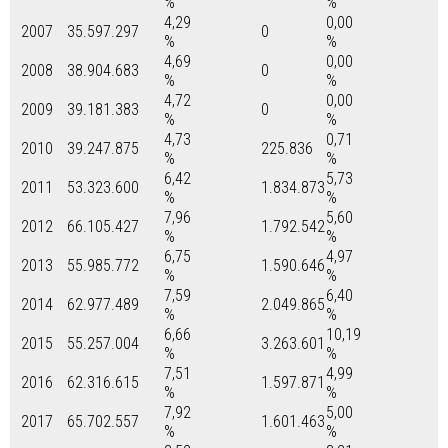
%
%
4,29
0,00
2007
35.597.297
0
%
%
4,69
0,00
2008
38.904.683
0
%
%
4,72
0,00
2009
39.181.383
0
%
%
4,73
0,71
2010
39.247.875
225.836
%
%
6,42
5,73
2011
53.323.600
1.834.873
%
%
7,96
5,60
2012
66.105.427
1.792.542
%
%
6,75
4,97
2013
55.985.772
1.590.646
%
%
7,59
6,40
2014
62.977.489
2.049.865
%
%
6,66
10,19
2015
55.257.004
3.263.601
%
%
7,51
4,99
2016
62.316.615
1.597.871
%
%
7,92
5,00
2017
65.702.557
1.601.463
%
%