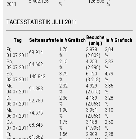
5.402.126
126.506
2011
%
%
TAGESSTATISTIK JULI 2011
Besuche
Tag
Seitenaufrufe
in %
Grafisch
in %
Grafisch
(uniq.)
Fr,
1,78
3.878
3,04
69.914
01.07.2011
%
(2.002)
%
Sa,
2,15
4.253
3,33
84.662
02.07.2011
%
(2.298)
%
So,
3,79
6.120
4,79
148.842
03.07.2011
%
(3.218)
%
Mo,
2,32
4.929
3,86
91.383
04.07.2011
%
(2.615)
%
Di,
2,36
4.189
3,28
92.750
05.07.2011
%
(2.063)
%
Mi,
1,90
3.951
3,10
74.675
06.07.2011
%
(2.068)
%
Do,
1,75
3.188
2,50
68.846
07.07.2011
%
(1.995)
%
Fr,
1,56
2.909
2,28
61.362