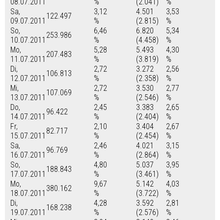
08.07.2011
%
(2.041)
%
Sa,
3,12
4.501
3,53
122.497
09.07.2011
%
(2.815)
%
So,
6,46
6.820
5,34
253.986
10.07.2011
%
(4.458)
%
Mo,
5,28
5.493
4,30
207.483
11.07.2011
%
(3.819)
%
Di,
2,72
3.272
2,56
106.813
12.07.2011
%
(2.358)
%
Mi,
2,72
3.530
2,77
107.069
13.07.2011
%
(2.546)
%
Do,
2,45
3.383
2,65
96.422
14.07.2011
%
(2.404)
%
Fr,
2,10
3.404
2,67
82.717
15.07.2011
%
(2.454)
%
Sa,
2,46
4.021
3,15
96.769
16.07.2011
%
(2.864)
%
So,
4,80
5.037
3,95
188.843
17.07.2011
%
(3.461)
%
Mo,
9,67
5.142
4,03
380.162
18.07.2011
%
(3.722)
%
Di,
4,28
3.592
2,81
168.238
19.07.2011
%
(2.576)
%