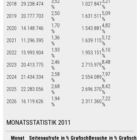
3,52
3,21
2018
29.238.474
1.027.847
%
%
2,50
5,09
2019
20.777.703
1.631.511
%
%
1,70
4,82
2020
14.148.746
1.543.881
%
%
1,36
5,12
2021
11.296.395
1.639.115
%
%
1,93
6,10
2022
15.993.904
1.953.151
%
%
2,46
8,48
2023
20.413.775
2.715.979
%
%
2,58
7,97
2024
21.434.334
2.554.089
%
%
2,68
8,42
2025
22.283.056
2.696.370
%
%
1,94
7,22
2026
16.119.626
2.311.360
%
%
MONATSSTATISTIK 2011
Monat
Seitenaufrufe
in %
Grafisch
Besuche
in %
Grafisch