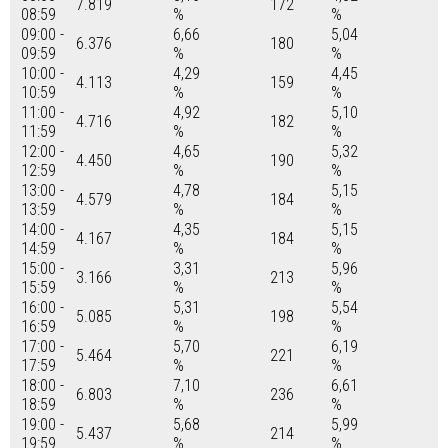
7.819
172
08:59
%
%
09:00 -
6,66
5,04
6.376
180
09:59
%
%
10:00 -
4,29
4,45
4.113
159
10:59
%
%
11:00 -
4,92
5,10
4.716
182
11:59
%
%
12:00 -
4,65
5,32
4.450
190
12:59
%
%
13:00 -
4,78
5,15
4.579
184
13:59
%
%
14:00 -
4,35
5,15
4.167
184
14:59
%
%
15:00 -
3,31
5,96
3.166
213
15:59
%
%
16:00 -
5,31
5,54
5.085
198
16:59
%
%
17:00 -
5,70
6,19
5.464
221
17:59
%
%
18:00 -
7,10
6,61
6.803
236
18:59
%
%
19:00 -
5,68
5,99
5.437
214
19:59
%
%