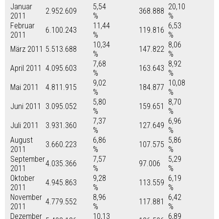
Januar
5,54
20,10
2.952.609
368.888
2011
%
%
Februar
11,44
6,53
6.100.243
119.816
2011
%
%
10,34
8,06
März 2011
5.513.688
147.822
%
%
7,68
8,92
April 2011
4.095.603
163.643
%
%
9,02
10,08
Mai 2011
4.811.915
184.877
%
%
5,80
8,70
Juni 2011
3.095.052
159.651
%
%
7,37
6,96
Juli 2011
3.931.360
127.649
%
%
August
6,86
5,86
3.660.223
107.575
2011
%
%
September
7,57
5,29
4.035.366
97.006
2011
%
%
Oktober
9,28
6,19
4.945.863
113.559
2011
%
%
November
8,96
6,42
4.779.552
117.881
2011
%
%
Dezember
10,13
6,89