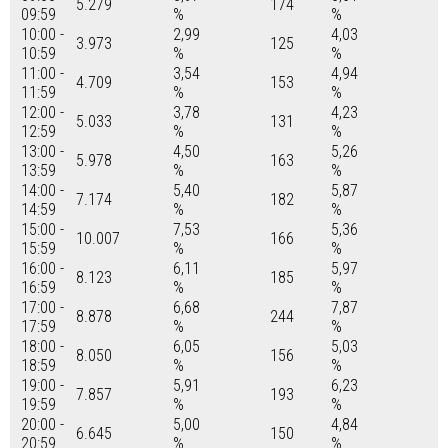
5.279
174
09:59
%
%
10:00 -
2,99
4,03
3.973
125
10:59
%
%
11:00 -
3,54
4,94
4.709
153
11:59
%
%
12:00 -
3,78
4,23
5.033
131
12:59
%
%
13:00 -
4,50
5,26
5.978
163
13:59
%
%
14:00 -
5,40
5,87
7.174
182
14:59
%
%
15:00 -
7,53
5,36
10.007
166
15:59
%
%
16:00 -
6,11
5,97
8.123
185
16:59
%
%
17:00 -
6,68
7,87
8.878
244
17:59
%
%
18:00 -
6,05
5,03
8.050
156
18:59
%
%
19:00 -
5,91
6,23
7.857
193
19:59
%
%
20:00 -
5,00
4,84
6.645
150
20:59
%
%