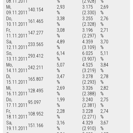
08.11.2011
%
(2.928)
%
Mi,
2,93
3.175
2,69
140.154
09.11.2011
%
(2.330)
%
Do,
3,38
3.255
2,76
161.465
10.11.2011
%
(2.328)
%
Fr,
3,08
3.196
2,71
147.277
11.11.2011
%
(2.297)
%
Sa,
4,89
4.359
3,70
233.565
12.11.2011
%
(3.109)
%
So,
6,14
6.025
5,11
293.412
13.11.2011
%
(3.907)
%
Mo,
5,07
4.525
3,84
242.211
14.11.2011
%
(3.219)
%
Di,
3,47
3.278
2,78
165.807
15.11.2011
%
(2.293)
%
Mi,
2,69
3.326
2,82
128.495
16.11.2011
%
(2.388)
%
Do,
1,99
3.240
2,75
95.097
17.11.2011
%
(2.381)
%
Fr,
2,28
3.228
2,74
108.952
18.11.2011
%
(2.271)
%
Sa,
3,16
4.329
3,67
151.166
19.11.2011
%
(2.910)
%