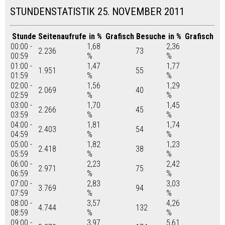
STUNDENSTATISTIK 25. NOVEMBER 2011
Stunde
Seitenaufrufe
in %
Grafisch
Besuche
in %
Grafisch
00:00 -
1,68
2,36
2.236
73
00:59
%
%
01:00 -
1,47
1,77
1.951
55
01:59
%
%
02:00 -
1,56
1,29
2.069
40
02:59
%
%
03:00 -
1,70
1,45
2.266
45
03:59
%
%
04:00 -
1,81
1,74
2.403
54
04:59
%
%
05:00 -
1,82
1,23
2.418
38
05:59
%
%
06:00 -
2,23
2,42
2.971
75
06:59
%
%
07:00 -
2,83
3,03
3.769
94
07:59
%
%
08:00 -
3,57
4,26
4.744
132
08:59
%
%
09:00 -
3,97
5,61