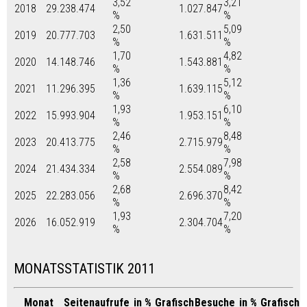
3,52
3,21
2018
29.238.474
1.027.847
%
%
2,50
5,09
2019
20.777.703
1.631.511
%
%
1,70
4,82
2020
14.148.746
1.543.881
%
%
1,36
5,12
2021
11.296.395
1.639.115
%
%
1,93
6,10
2022
15.993.904
1.953.151
%
%
2,46
8,48
2023
20.413.775
2.715.979
%
%
2,58
7,98
2024
21.434.334
2.554.089
%
%
2,68
8,42
2025
22.283.056
2.696.370
%
%
1,93
7,20
2026
16.052.919
2.304.704
%
%
MONATSSTATISTIK 2011
Monat
Seitenaufrufe
in %
Grafisch
Besuche
in %
Grafisch