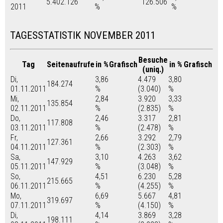
5.402.126
126.506
2011
%
%
TAGESSTATISTIK NOVEMBER 2011
Besuche
Tag
Seitenaufrufe
in %
Grafisch
in %
Grafisch
(uniq.)
Di,
3,86
4.479
3,80
184.274
01.11.2011
%
(3.040)
%
Mi,
2,84
3.920
3,33
135.854
02.11.2011
%
(2.835)
%
Do,
2,46
3.317
2,81
117.808
03.11.2011
%
(2.478)
%
Fr,
2,66
3.292
2,79
127.361
04.11.2011
%
(2.303)
%
Sa,
3,10
4.263
3,62
147.929
05.11.2011
%
(3.048)
%
So,
4,51
6.230
5,28
215.665
06.11.2011
%
(4.255)
%
Mo,
6,69
5.667
4,81
319.697
07.11.2011
%
(4.150)
%
Di,
4,14
3.869
3,28
198.111