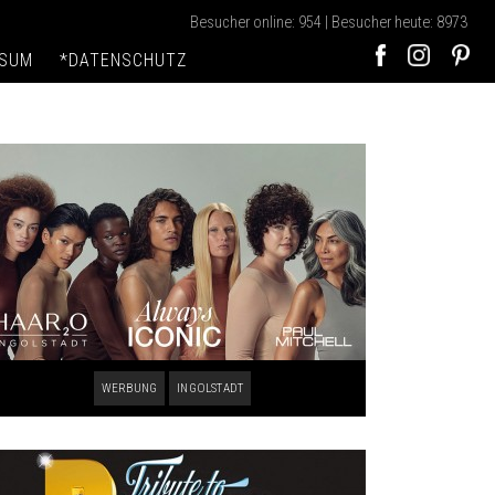
Besucher online: 954 | Besucher heute: 8973
SSUM
*DATENSCHUTZ
WERBUNG
INGOLSTADT