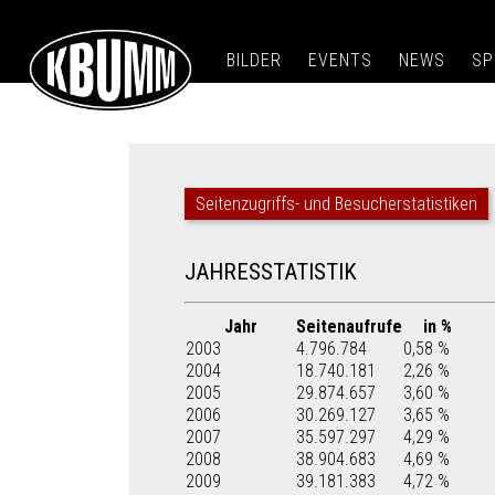
BILDER
EVENTS
NEWS
SP
Seitenzugriffs- und Besucherstatistiken
JAHRESSTATISTIK
Jahr
Seitenaufrufe
in %
2003
4.796.784
0,58 %
2004
18.740.181
2,26 %
2005
29.874.657
3,60 %
2006
30.269.127
3,65 %
2007
35.597.297
4,29 %
2008
38.904.683
4,69 %
2009
39.181.383
4,72 %