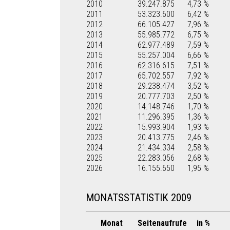
2010
39.247.875
4,73 %
2011
53.323.600
6,42 %
2012
66.105.427
7,96 %
2013
55.985.772
6,75 %
2014
62.977.489
7,59 %
2015
55.257.004
6,66 %
2016
62.316.615
7,51 %
2017
65.702.557
7,92 %
2018
29.238.474
3,52 %
2019
20.777.703
2,50 %
2020
14.148.746
1,70 %
2021
11.296.395
1,36 %
2022
15.993.904
1,93 %
2023
20.413.775
2,46 %
2024
21.434.334
2,58 %
2025
22.283.056
2,68 %
2026
16.155.650
1,95 %
MONATSSTATISTIK 2009
Monat
Seitenaufrufe
in %