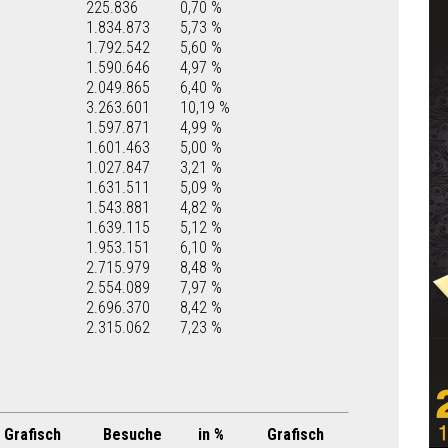
225.836
0,70 %
1.834.873
5,73 %
1.792.542
5,60 %
1.590.646
4,97 %
2.049.865
6,40 %
3.263.601
10,19 %
1.597.871
4,99 %
1.601.463
5,00 %
1.027.847
3,21 %
1.631.511
5,09 %
1.543.881
4,82 %
1.639.115
5,12 %
1.953.151
6,10 %
2.715.979
8,48 %
2.554.089
7,97 %
2.696.370
8,42 %
2.315.062
7,23 %
Grafisch
Besuche
in %
Grafisch