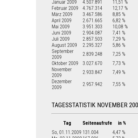
Januar 2009
4.507.891
11,51 %
Februar 2009
4.767.314
12,17 %
März 2009
3.467.586
8,85 %
April 2009
2.671.665
6,82 %
Mai 2009
3.951.303
10,08 %
Juni 2009
2.904.087
7,41 %
Juli 2009
2.857.503
7,29 %
August 2009
2.295.327
5,86 %
September
2.839.248
7,25 %
2009
Oktober 2009
3.027.670
7,73 %
November
2.933.847
7,49 %
2009
Dezember
2.957.942
7,55 %
2009
TAGESSTATISTIK NOVEMBER 20
Tag
Seitenaufrufe
in %
So, 01.11.2009
131.004
4,47 %