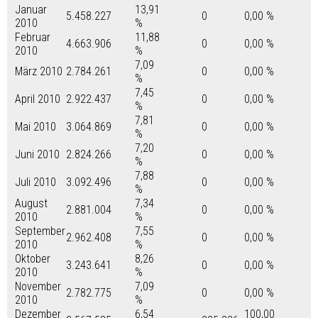
Januar
13,91
5.458.227
0
0,00 %
2010
%
Februar
11,88
4.663.906
0
0,00 %
2010
%
7,09
März 2010
2.784.261
0
0,00 %
%
7,45
April 2010
2.922.437
0
0,00 %
%
7,81
Mai 2010
3.064.869
0
0,00 %
%
7,20
Juni 2010
2.824.266
0
0,00 %
%
7,88
Juli 2010
3.092.496
0
0,00 %
%
August
7,34
2.881.004
0
0,00 %
2010
%
September
7,55
2.962.408
0
0,00 %
2010
%
Oktober
8,26
3.243.641
0
0,00 %
2010
%
November
7,09
2.782.775
0
0,00 %
2010
%
Dezember
6,54
100,00