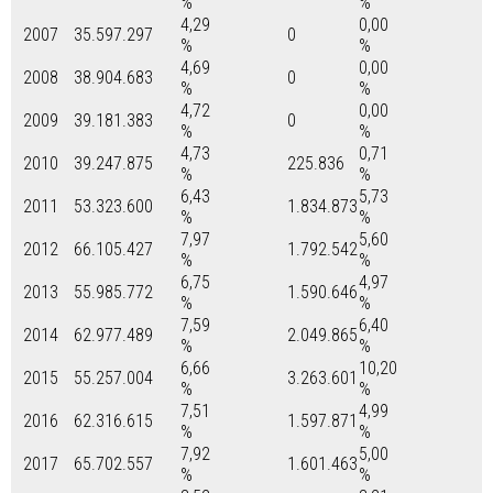
%
%
4,29
0,00
2007
35.597.297
0
%
%
4,69
0,00
2008
38.904.683
0
%
%
4,72
0,00
2009
39.181.383
0
%
%
4,73
0,71
2010
39.247.875
225.836
%
%
6,43
5,73
2011
53.323.600
1.834.873
%
%
7,97
5,60
2012
66.105.427
1.792.542
%
%
6,75
4,97
2013
55.985.772
1.590.646
%
%
7,59
6,40
2014
62.977.489
2.049.865
%
%
6,66
10,20
2015
55.257.004
3.263.601
%
%
7,51
4,99
2016
62.316.615
1.597.871
%
%
7,92
5,00
2017
65.702.557
1.601.463
%
%