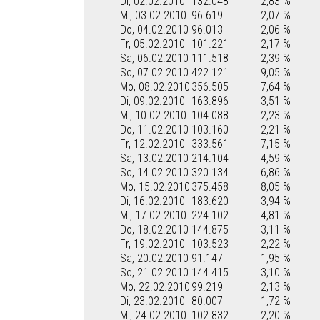
Di, 02.02.2010
132.048
2,83 %
Mi, 03.02.2010
96.619
2,07 %
Do, 04.02.2010
96.013
2,06 %
Fr, 05.02.2010
101.221
2,17 %
Sa, 06.02.2010
111.518
2,39 %
So, 07.02.2010
422.121
9,05 %
Mo, 08.02.2010
356.505
7,64 %
Di, 09.02.2010
163.896
3,51 %
Mi, 10.02.2010
104.088
2,23 %
Do, 11.02.2010
103.160
2,21 %
Fr, 12.02.2010
333.561
7,15 %
Sa, 13.02.2010
214.104
4,59 %
So, 14.02.2010
320.134
6,86 %
Mo, 15.02.2010
375.458
8,05 %
Di, 16.02.2010
183.620
3,94 %
Mi, 17.02.2010
224.102
4,81 %
Do, 18.02.2010
144.875
3,11 %
Fr, 19.02.2010
103.523
2,22 %
Sa, 20.02.2010
91.147
1,95 %
So, 21.02.2010
144.415
3,10 %
Mo, 22.02.2010
99.219
2,13 %
Di, 23.02.2010
80.007
1,72 %
Mi, 24.02.2010
102.832
2,20 %