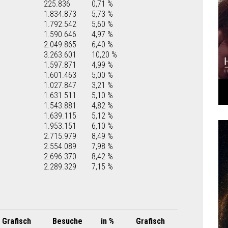
225.836
0,71 %
1.834.873
5,73 %
1.792.542
5,60 %
1.590.646
4,97 %
2.049.865
6,40 %
3.263.601
10,20 %
1.597.871
4,99 %
1.601.463
5,00 %
1.027.847
3,21 %
1.631.511
5,10 %
1.543.881
4,82 %
1.639.115
5,12 %
1.953.151
6,10 %
2.715.979
8,49 %
2.554.089
7,98 %
2.696.370
8,42 %
2.289.329
7,15 %
Grafisch
Besuche
in %
Grafisch