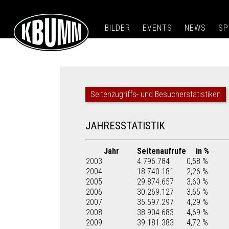
BILDER
EVENTS
NEWS
SP
Seitenzugriffs- und Besucherstatistiken
JAHRESSTATISTIK
Jahr
Seitenaufrufe
in %
2003
4.796.784
0,58 %
2004
18.740.181
2,26 %
2005
29.874.657
3,60 %
2006
30.269.127
3,65 %
2007
35.597.297
4,29 %
2008
38.904.683
4,69 %
2009
39.181.383
4,72 %