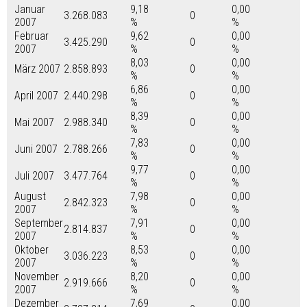
Januar
9,18
0,00
3.268.083
0
2007
%
%
Februar
9,62
0,00
3.425.290
0
2007
%
%
8,03
0,00
März 2007
2.858.893
0
%
%
6,86
0,00
April 2007
2.440.298
0
%
%
8,39
0,00
Mai 2007
2.988.340
0
%
%
7,83
0,00
Juni 2007
2.788.266
0
%
%
9,77
0,00
Juli 2007
3.477.764
0
%
%
August
7,98
0,00
2.842.323
0
2007
%
%
September
7,91
0,00
2.814.837
0
2007
%
%
Oktober
8,53
0,00
3.036.223
0
2007
%
%
November
8,20
0,00
2.919.666
0
2007
%
%
Dezember
7,69
0,00