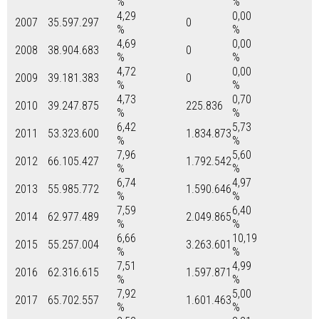
%
%
4,29
0,00
2007
35.597.297
0
%
%
4,69
0,00
2008
38.904.683
0
%
%
4,72
0,00
2009
39.181.383
0
%
%
4,73
0,70
2010
39.247.875
225.836
%
%
6,42
5,73
2011
53.323.600
1.834.873
%
%
7,96
5,60
2012
66.105.427
1.792.542
%
%
6,74
4,97
2013
55.985.772
1.590.646
%
%
7,59
6,40
2014
62.977.489
2.049.865
%
%
6,66
10,19
2015
55.257.004
3.263.601
%
%
7,51
4,99
2016
62.316.615
1.597.871
%
%
7,92
5,00
2017
65.702.557
1.601.463
%
%