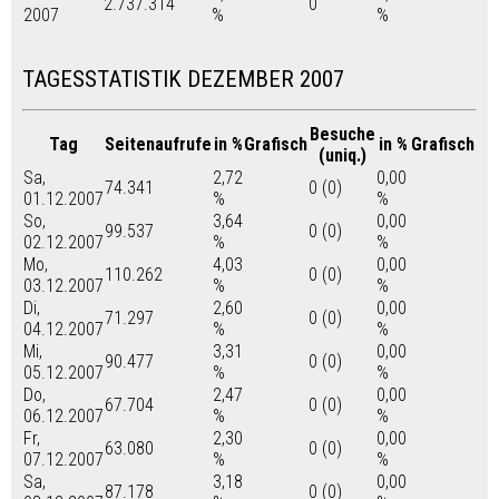
2.737.314
0
2007
%
%
TAGESSTATISTIK DEZEMBER 2007
Besuche
Tag
Seitenaufrufe
in %
Grafisch
in %
Grafisch
(uniq.)
Sa,
2,72
0,00
74.341
0 (0)
01.12.2007
%
%
So,
3,64
0,00
99.537
0 (0)
02.12.2007
%
%
Mo,
4,03
0,00
110.262
0 (0)
03.12.2007
%
%
Di,
2,60
0,00
71.297
0 (0)
04.12.2007
%
%
Mi,
3,31
0,00
90.477
0 (0)
05.12.2007
%
%
Do,
2,47
0,00
67.704
0 (0)
06.12.2007
%
%
Fr,
2,30
0,00
63.080
0 (0)
07.12.2007
%
%
Sa,
3,18
0,00
87.178
0 (0)