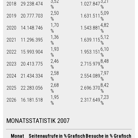
3,52
3,21
2018
29.238.474
1.027.847
%
%
2,50
5,09
2019
20.777.703
1.631.511
%
%
1,70
4,82
2020
14.148.746
1.543.881
%
%
1,36
5,12
2021
11.296.395
1.639.115
%
%
1,93
6,10
2022
15.993.904
1.953.151
%
%
2,46
8,48
2023
20.413.775
2.715.979
%
%
2,58
7,97
2024
21.434.334
2.554.089
%
%
2,68
8,42
2025
22.283.056
2.696.370
%
%
1,95
7,23
2026
16.181.518
2.317.649
%
%
MONATSSTATISTIK 2007
Monat
Seitenaufrufe
in %
Grafisch
Besuche
in %
Grafisch