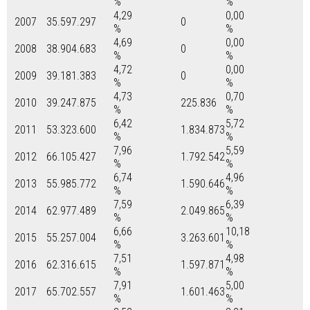
%
%
4,29
0,00
2007
35.597.297
0
%
%
4,69
0,00
2008
38.904.683
0
%
%
4,72
0,00
2009
39.181.383
0
%
%
4,73
0,70
2010
39.247.875
225.836
%
%
6,42
5,72
2011
53.323.600
1.834.873
%
%
7,96
5,59
2012
66.105.427
1.792.542
%
%
6,74
4,96
2013
55.985.772
1.590.646
%
%
7,59
6,39
2014
62.977.489
2.049.865
%
%
6,66
10,18
2015
55.257.004
3.263.601
%
%
7,51
4,98
2016
62.316.615
1.597.871
%
%
7,91
5,00
2017
65.702.557
1.601.463
%
%