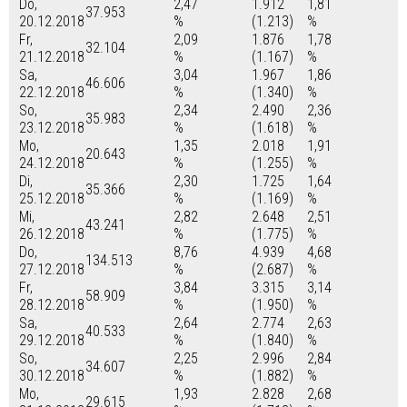
Do,
2,47
1.912
1,81
37.953
20.12.2018
%
(1.213)
%
Fr,
2,09
1.876
1,78
32.104
21.12.2018
%
(1.167)
%
Sa,
3,04
1.967
1,86
46.606
22.12.2018
%
(1.340)
%
So,
2,34
2.490
2,36
35.983
23.12.2018
%
(1.618)
%
Mo,
1,35
2.018
1,91
20.643
24.12.2018
%
(1.255)
%
Di,
2,30
1.725
1,64
35.366
25.12.2018
%
(1.169)
%
Mi,
2,82
2.648
2,51
43.241
26.12.2018
%
(1.775)
%
Do,
8,76
4.939
4,68
134.513
27.12.2018
%
(2.687)
%
Fr,
3,84
3.315
3,14
58.909
28.12.2018
%
(1.950)
%
Sa,
2,64
2.774
2,63
40.533
29.12.2018
%
(1.840)
%
So,
2,25
2.996
2,84
34.607
30.12.2018
%
(1.882)
%
Mo,
1,93
2.828
2,68
29.615