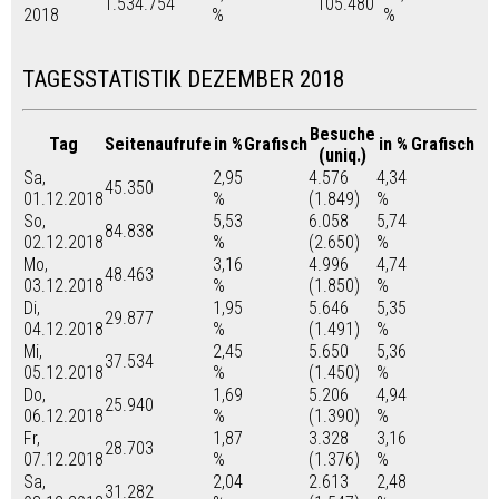
1.534.754
105.480
2018
%
%
TAGESSTATISTIK DEZEMBER 2018
Besuche
Tag
Seitenaufrufe
in %
Grafisch
in %
Grafisch
(uniq.)
Sa,
2,95
4.576
4,34
45.350
01.12.2018
%
(1.849)
%
So,
5,53
6.058
5,74
84.838
02.12.2018
%
(2.650)
%
Mo,
3,16
4.996
4,74
48.463
03.12.2018
%
(1.850)
%
Di,
1,95
5.646
5,35
29.877
04.12.2018
%
(1.491)
%
Mi,
2,45
5.650
5,36
37.534
05.12.2018
%
(1.450)
%
Do,
1,69
5.206
4,94
25.940
06.12.2018
%
(1.390)
%
Fr,
1,87
3.328
3,16
28.703
07.12.2018
%
(1.376)
%
Sa,
2,04
2.613
2,48
31.282