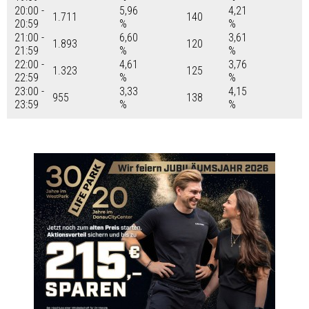
20:00 -
5,96
4,21
1.711
140
20:59
%
%
21:00 -
6,60
3,61
1.893
120
21:59
%
%
22:00 -
4,61
3,76
1.323
125
22:59
%
%
23:00 -
3,33
4,15
955
138
23:59
%
%