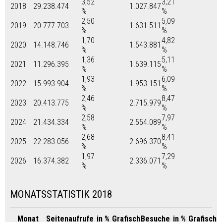
3,52
3,21
2018
29.238.474
1.027.847
%
%
2,50
5,09
2019
20.777.703
1.631.511
%
%
1,70
4,82
2020
14.148.746
1.543.881
%
%
1,36
5,11
2021
11.296.395
1.639.115
%
%
1,93
6,09
2022
15.993.904
1.953.151
%
%
2,46
8,47
2023
20.413.775
2.715.979
%
%
2,58
7,97
2024
21.434.334
2.554.089
%
%
2,68
8,41
2025
22.283.056
2.696.370
%
%
1,97
7,29
2026
16.374.382
2.336.071
%
%
MONATSSTATISTIK 2018
Monat
Seitenaufrufe
in %
Grafisch
Besuche
in %
Grafisch