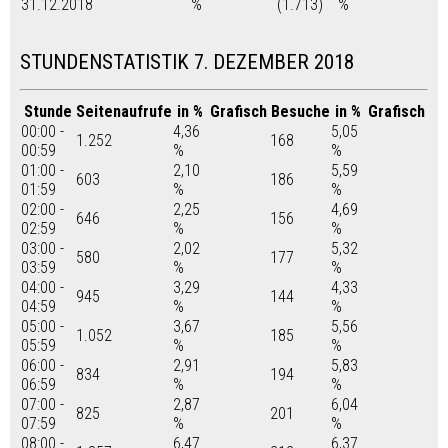
31.12.2018
%
(1.713)
%
STUNDENSTATISTIK 7. DEZEMBER 2018
Stunde
Seitenaufrufe
in %
Grafisch
Besuche
in %
Grafisch
00:00 -
4,36
5,05
1.252
168
00:59
%
%
01:00 -
2,10
5,59
603
186
01:59
%
%
02:00 -
2,25
4,69
646
156
02:59
%
%
03:00 -
2,02
5,32
580
177
03:59
%
%
04:00 -
3,29
4,33
945
144
04:59
%
%
05:00 -
3,67
5,56
1.052
185
05:59
%
%
06:00 -
2,91
5,83
834
194
06:59
%
%
07:00 -
2,87
6,04
825
201
07:59
%
%
08:00 -
6,47
6,37