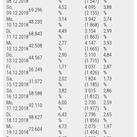
08.12.2018
%
(1.547)
%
So,
4,52
4.095
3,88
69.296
09.12.2018
%
(2.155)
%
Mo,
3,14
3.942
3,74
48.230
10.12.2018
%
(1.868)
%
Di,
4,49
3.154
2,99
68.843
11.12.2018
%
(1.863)
%
Mi,
2,77
4.147
3,93
42.508
12.12.2018
%
(1.665)
%
Do,
2,90
5.110
4,84
44.567
13.12.2018
%
(1.715)
%
Fr,
1,71
3.031
2,87
26.249
14.12.2018
%
(1.426)
%
Sa,
2,02
1.824
1,73
31.072
15.12.2018
%
(1.185)
%
So,
3,82
3.015
2,86
58.588
16.12.2018
%
(1.812)
%
Mo,
6,00
2.730
2,59
92.110
17.12.2018
%
(1.977)
%
Di,
6,43
2.796
2,65
98.627
18.12.2018
%
(1.856)
%
Mi,
4,73
2.075
1,97
72.604
19.12.2018
%
(1.404)
%