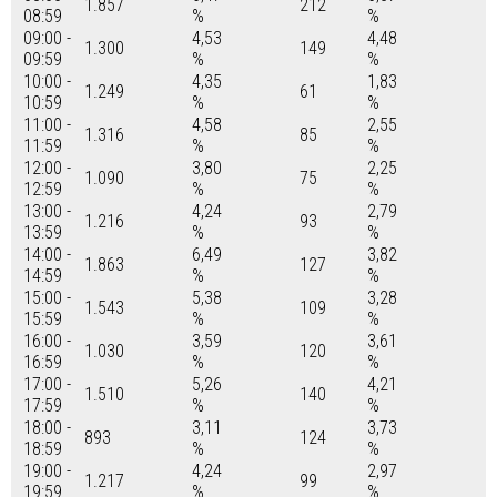
1.857
212
08:59
%
%
09:00 -
4,53
4,48
1.300
149
09:59
%
%
10:00 -
4,35
1,83
1.249
61
10:59
%
%
11:00 -
4,58
2,55
1.316
85
11:59
%
%
12:00 -
3,80
2,25
1.090
75
12:59
%
%
13:00 -
4,24
2,79
1.216
93
13:59
%
%
14:00 -
6,49
3,82
1.863
127
14:59
%
%
15:00 -
5,38
3,28
1.543
109
15:59
%
%
16:00 -
3,59
3,61
1.030
120
16:59
%
%
17:00 -
5,26
4,21
1.510
140
17:59
%
%
18:00 -
3,11
3,73
893
124
18:59
%
%
19:00 -
4,24
2,97
1.217
99
19:59
%
%