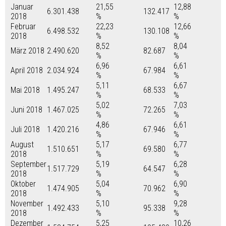
Januar
21,55
12,88
6.301.438
132.417
2018
%
%
Februar
22,23
12,66
6.498.532
130.108
2018
%
%
8,52
8,04
März 2018
2.490.620
82.687
%
%
6,96
6,61
April 2018
2.034.924
67.984
%
%
5,11
6,67
Mai 2018
1.495.247
68.533
%
%
5,02
7,03
Juni 2018
1.467.025
72.265
%
%
4,86
6,61
Juli 2018
1.420.216
67.946
%
%
August
5,17
6,77
1.510.651
69.580
2018
%
%
September
5,19
6,28
1.517.729
64.547
2018
%
%
Oktober
5,04
6,90
1.474.905
70.962
2018
%
%
November
5,10
9,28
1.492.433
95.338
2018
%
%
Dezember
5,25
10,26