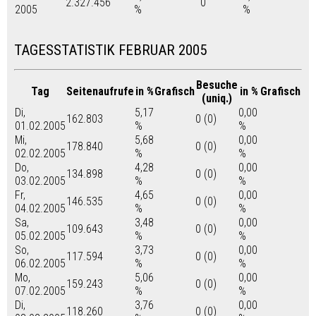
2.327.456
0
2005
%
%
TAGESSTATISTIK FEBRUAR 2005
Besuche
Tag
Seitenaufrufe
in %
Grafisch
in %
Grafisch
(uniq.)
Di,
5,17
0,00
162.803
0 (0)
01.02.2005
%
%
Mi,
5,68
0,00
178.840
0 (0)
02.02.2005
%
%
Do,
4,28
0,00
134.898
0 (0)
03.02.2005
%
%
Fr,
4,65
0,00
146.535
0 (0)
04.02.2005
%
%
Sa,
3,48
0,00
109.643
0 (0)
05.02.2005
%
%
So,
3,73
0,00
117.594
0 (0)
06.02.2005
%
%
Mo,
5,06
0,00
159.243
0 (0)
07.02.2005
%
%
Di,
3,76
0,00
118.260
0 (0)