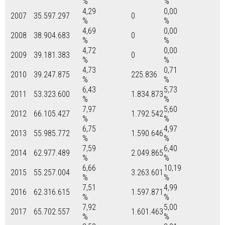
%
%
4,29
0,00
2007
35.597.297
0
%
%
4,69
0,00
2008
38.904.683
0
%
%
4,72
0,00
2009
39.181.383
0
%
%
4,73
0,71
2010
39.247.875
225.836
%
%
6,43
5,73
2011
53.323.600
1.834.873
%
%
7,97
5,60
2012
66.105.427
1.792.542
%
%
6,75
4,97
2013
55.985.772
1.590.646
%
%
7,59
6,40
2014
62.977.489
2.049.865
%
%
6,66
10,19
2015
55.257.004
3.263.601
%
%
7,51
4,99
2016
62.316.615
1.597.871
%
%
7,92
5,00
2017
65.702.557
1.601.463
%
%