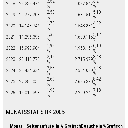
3,52
3,21
2018
29.238.474
1.027.847
%
%
2,50
5,10
2019
20.777.703
1.631.511
%
%
1,70
4,82
2020
14.148.746
1.543.881
%
%
1,36
5,12
2021
11.296.395
1.639.115
%
%
1,93
6,10
2022
15.993.904
1.953.151
%
%
2,46
8,48
2023
20.413.775
2.715.979
%
%
2,58
7,98
2024
21.434.334
2.554.089
%
%
2,69
8,42
2025
22.283.056
2.696.370
%
%
1,93
7,18
2026
16.010.398
2.299.241
%
%
MONATSSTATISTIK 2005
Monat
Seitenaufrufe
in %
Grafisch
Besuche
in %
Grafisch