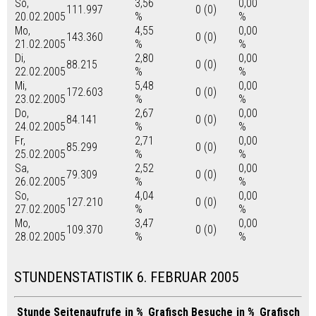
So,
3,56
0,00
111.997
0 (0)
20.02.2005
%
%
Mo,
4,55
0,00
143.360
0 (0)
21.02.2005
%
%
Di,
2,80
0,00
88.215
0 (0)
22.02.2005
%
%
Mi,
5,48
0,00
172.603
0 (0)
23.02.2005
%
%
Do,
2,67
0,00
84.141
0 (0)
24.02.2005
%
%
Fr,
2,71
0,00
85.299
0 (0)
25.02.2005
%
%
Sa,
2,52
0,00
79.309
0 (0)
26.02.2005
%
%
So,
4,04
0,00
127.210
0 (0)
27.02.2005
%
%
Mo,
3,47
0,00
109.370
0 (0)
28.02.2005
%
%
STUNDENSTATISTIK 6. FEBRUAR 2005
Stunde
Seitenaufrufe
in %
Grafisch
Besuche
in %
Grafisch