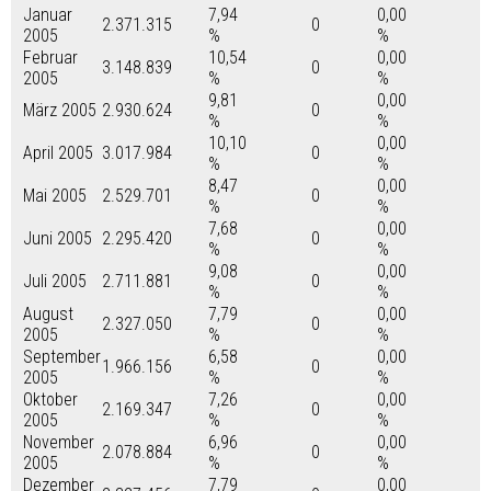
Januar
7,94
0,00
2.371.315
0
2005
%
%
Februar
10,54
0,00
3.148.839
0
2005
%
%
9,81
0,00
März 2005
2.930.624
0
%
%
10,10
0,00
April 2005
3.017.984
0
%
%
8,47
0,00
Mai 2005
2.529.701
0
%
%
7,68
0,00
Juni 2005
2.295.420
0
%
%
9,08
0,00
Juli 2005
2.711.881
0
%
%
August
7,79
0,00
2.327.050
0
2005
%
%
September
6,58
0,00
1.966.156
0
2005
%
%
Oktober
7,26
0,00
2.169.347
0
2005
%
%
November
6,96
0,00
2.078.884
0
2005
%
%
Dezember
7,79
0,00