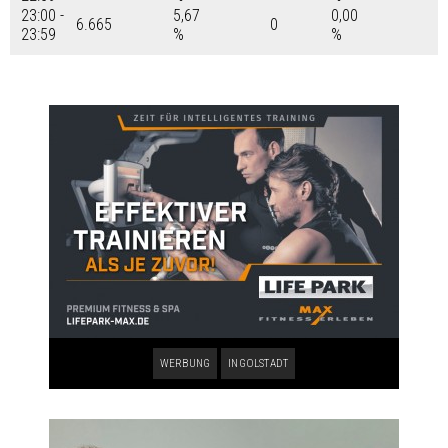
23:00 -
5,67
0,00
6.665
0
23:59
%
%
WERBUNG
INGOLSTADT