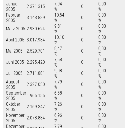
Januar
7,94
0,00
2.371.315
0
2005
%
%
Februar
10,54
0,00
3.148.839
0
2005
%
%
9,81
0,00
März 2005
2.930.624
0
%
%
10,10
0,00
April 2005
3.017.984
0
%
%
8,47
0,00
Mai 2005
2.529.701
0
%
%
7,68
0,00
Juni 2005
2.295.420
0
%
%
9,08
0,00
Juli 2005
2.711.881
0
%
%
August
7,79
0,00
2.327.050
0
2005
%
%
September
6,58
0,00
1.966.156
0
2005
%
%
Oktober
7,26
0,00
2.169.347
0
2005
%
%
November
6,96
0,00
2.078.884
0
2005
%
%
Dezember
7,79
0,00