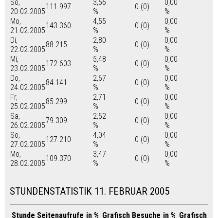
So,
3,56
0,00
111.997
0 (0)
20.02.2005
%
%
Mo,
4,55
0,00
143.360
0 (0)
21.02.2005
%
%
Di,
2,80
0,00
88.215
0 (0)
22.02.2005
%
%
Mi,
5,48
0,00
172.603
0 (0)
23.02.2005
%
%
Do,
2,67
0,00
84.141
0 (0)
24.02.2005
%
%
Fr,
2,71
0,00
85.299
0 (0)
25.02.2005
%
%
Sa,
2,52
0,00
79.309
0 (0)
26.02.2005
%
%
So,
4,04
0,00
127.210
0 (0)
27.02.2005
%
%
Mo,
3,47
0,00
109.370
0 (0)
28.02.2005
%
%
STUNDENSTATISTIK 11. FEBRUAR 2005
Stunde
Seitenaufrufe
in %
Grafisch
Besuche
in %
Grafisch