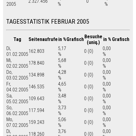
2.327.456
0
2005
%
%
TAGESSTATISTIK FEBRUAR 2005
Besuche
Tag
Seitenaufrufe
in %
Grafisch
in %
Grafisch
(uniq.)
Di,
5,17
0,00
162.803
0 (0)
01.02.2005
%
%
Mi,
5,68
0,00
178.840
0 (0)
02.02.2005
%
%
Do,
4,28
0,00
134.898
0 (0)
03.02.2005
%
%
Fr,
4,65
0,00
146.535
0 (0)
04.02.2005
%
%
Sa,
3,48
0,00
109.643
0 (0)
05.02.2005
%
%
So,
3,73
0,00
117.594
0 (0)
06.02.2005
%
%
Mo,
5,06
0,00
159.243
0 (0)
07.02.2005
%
%
Di,
3,76
0,00
118.260
0 (0)