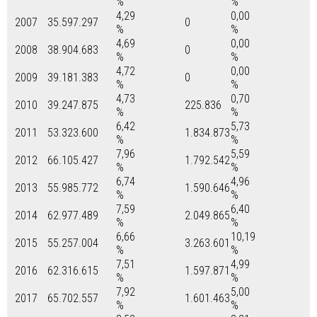
%
%
4,29
0,00
2007
35.597.297
0
%
%
4,69
0,00
2008
38.904.683
0
%
%
4,72
0,00
2009
39.181.383
0
%
%
4,73
0,70
2010
39.247.875
225.836
%
%
6,42
5,73
2011
53.323.600
1.834.873
%
%
7,96
5,59
2012
66.105.427
1.792.542
%
%
6,74
4,96
2013
55.985.772
1.590.646
%
%
7,59
6,40
2014
62.977.489
2.049.865
%
%
6,66
10,19
2015
55.257.004
3.263.601
%
%
7,51
4,99
2016
62.316.615
1.597.871
%
%
7,92
5,00
2017
65.702.557
1.601.463
%
%