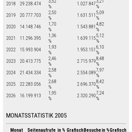
3,52
3,21
2018
29.238.474
1.027.847
%
%
2,50
5,09
2019
20.777.703
1.631.511
%
%
1,70
4,82
2020
14.148.746
1.543.881
%
%
1,36
5,12
2021
11.296.395
1.639.115
%
%
1,93
6,10
2022
15.993.904
1.953.151
%
%
2,46
8,48
2023
20.413.775
2.715.979
%
%
2,58
7,97
2024
21.434.334
2.554.089
%
%
2,68
8,42
2025
22.283.056
2.696.370
%
%
1,95
7,24
2026
16.199.913
2.320.290
%
%
MONATSSTATISTIK 2005
Monat
Seitenaufrufe
in %
Grafisch
Besuche
in %
Grafisch