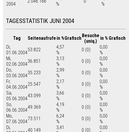
2.046.166
0
2004
%
%
TAGESSTATISTIK JUNI 2004
Besuche
Tag
Seitenaufrufe
in %
Grafisch
in %
Grafisch
(uniq.)
Di,
4,57
0,00
53.822
0 (0)
01.06.2004
%
%
Mi,
3,13
0,00
36.851
0 (0)
02.06.2004
%
%
Do,
2,99
0,00
35.233
0 (0)
03.06.2004
%
%
Fr,
2,17
0,00
25.547
0 (0)
04.06.2004
%
%
Sa,
3,66
0,00
43.099
0 (0)
05.06.2004
%
%
So,
4,19
0,00
49.369
0 (0)
06.06.2004
%
%
Mo,
6,24
0,00
73.511
0 (0)
07.06.2004
%
%
Di,
3,41
0,00
40.149
0 (0)