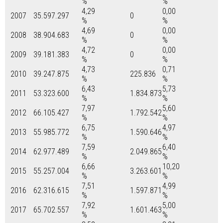
%
%
4,29
0,00
2007
35.597.297
0
%
%
4,69
0,00
2008
38.904.683
0
%
%
4,72
0,00
2009
39.181.383
0
%
%
4,73
0,71
2010
39.247.875
225.836
%
%
6,43
5,73
2011
53.323.600
1.834.873
%
%
7,97
5,60
2012
66.105.427
1.792.542
%
%
6,75
4,97
2013
55.985.772
1.590.646
%
%
7,59
6,40
2014
62.977.489
2.049.865
%
%
6,66
10,20
2015
55.257.004
3.263.601
%
%
7,51
4,99
2016
62.316.615
1.597.871
%
%
7,92
5,00
2017
65.702.557
1.601.463
%
%