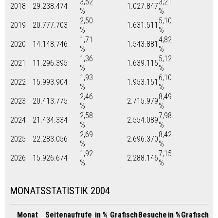
3,52
3,21
2018
29.238.474
1.027.847
%
%
2,50
5,10
2019
20.777.703
1.631.511
%
%
1,71
4,82
2020
14.148.746
1.543.881
%
%
1,36
5,12
2021
11.296.395
1.639.115
%
%
1,93
6,10
2022
15.993.904
1.953.151
%
%
2,46
8,49
2023
20.413.775
2.715.979
%
%
2,58
7,98
2024
21.434.334
2.554.089
%
%
2,69
8,42
2025
22.283.056
2.696.370
%
%
1,92
7,15
2026
15.926.674
2.288.146
%
%
MONATSSTATISTIK 2004
Monat
Seitenaufrufe
in %
Grafisch
Besuche
in %
Grafisch