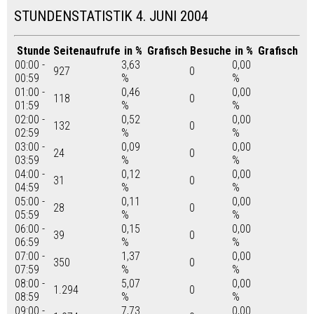
STUNDENSTATISTIK 4. JUNI 2004
Stunde
Seitenaufrufe
in %
Grafisch
Besuche
in %
Grafisch
00:00 -
3,63
0,00
927
0
00:59
%
%
01:00 -
0,46
0,00
118
0
01:59
%
%
02:00 -
0,52
0,00
132
0
02:59
%
%
03:00 -
0,09
0,00
24
0
03:59
%
%
04:00 -
0,12
0,00
31
0
04:59
%
%
05:00 -
0,11
0,00
28
0
05:59
%
%
06:00 -
0,15
0,00
39
0
06:59
%
%
07:00 -
1,37
0,00
350
0
07:59
%
%
08:00 -
5,07
0,00
1.294
0
08:59
%
%
09:00 -
7,73
0,00