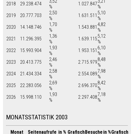
3,52
3,21
2018
29.238.474
1.027.847
%
%
2,50
5,10
2019
20.777.703
1.631.511
%
%
1,70
4,82
2020
14.148.746
1.543.881
%
%
1,36
5,12
2021
11.296.395
1.639.115
%
%
1,93
6,10
2022
15.993.904
1.953.151
%
%
2,46
8,48
2023
20.413.775
2.715.979
%
%
2,58
7,98
2024
21.434.334
2.554.089
%
%
2,69
8,42
2025
22.283.056
2.696.370
%
%
1,93
7,18
2026
15.998.110
2.297.408
%
%
MONATSSTATISTIK 2003
Monat
Seitenaufrufe
in %
Grafisch
Besuche
in %
Grafisch