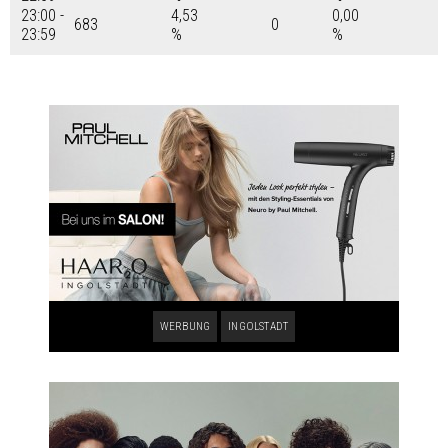
23:00 -
4,53
0,00
683
0
23:59
%
%
WERBUNG
INGOLSTADT