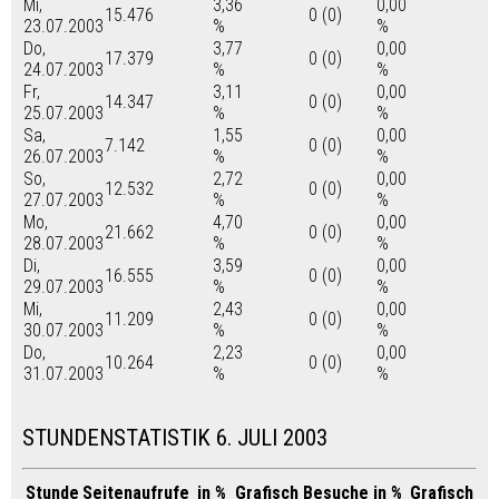
Mi,
3,36
0,00
15.476
0 (0)
23.07.2003
%
%
Do,
3,77
0,00
17.379
0 (0)
24.07.2003
%
%
Fr,
3,11
0,00
14.347
0 (0)
25.07.2003
%
%
Sa,
1,55
0,00
7.142
0 (0)
26.07.2003
%
%
So,
2,72
0,00
12.532
0 (0)
27.07.2003
%
%
Mo,
4,70
0,00
21.662
0 (0)
28.07.2003
%
%
Di,
3,59
0,00
16.555
0 (0)
29.07.2003
%
%
Mi,
2,43
0,00
11.209
0 (0)
30.07.2003
%
%
Do,
2,23
0,00
10.264
0 (0)
31.07.2003
%
%
STUNDENSTATISTIK 6. JULI 2003
Stunde
Seitenaufrufe
in %
Grafisch
Besuche
in %
Grafisch