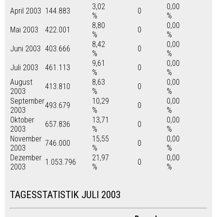
3,02
0,00
April 2003
144.883
0
%
%
8,80
0,00
Mai 2003
422.001
0
%
%
8,42
0,00
Juni 2003
403.666
0
%
%
9,61
0,00
Juli 2003
461.113
0
%
%
August
8,63
0,00
413.810
0
2003
%
%
September
10,29
0,00
493.679
0
2003
%
%
Oktober
13,71
0,00
657.836
0
2003
%
%
November
15,55
0,00
746.000
0
2003
%
%
Dezember
21,97
0,00
1.053.796
0
2003
%
%
TAGESSTATISTIK JULI 2003