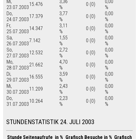
Mi,
3,36
0,00
15.476
0 (0)
23.07.2003
%
%
Do,
3,77
0,00
17.379
0 (0)
24.07.2003
%
%
Fr,
3,11
0,00
14.347
0 (0)
25.07.2003
%
%
Sa,
1,55
0,00
7.142
0 (0)
26.07.2003
%
%
So,
2,72
0,00
12.532
0 (0)
27.07.2003
%
%
Mo,
4,70
0,00
21.662
0 (0)
28.07.2003
%
%
Di,
3,59
0,00
16.555
0 (0)
29.07.2003
%
%
Mi,
2,43
0,00
11.209
0 (0)
30.07.2003
%
%
Do,
2,23
0,00
10.264
0 (0)
31.07.2003
%
%
STUNDENSTATISTIK 24. JULI 2003
Stunde
Seitenaufrufe
in %
Grafisch
Besuche
in %
Grafisch