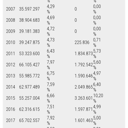
%
%
4,29
0,00
2007
35.597.297
0
%
%
4,69
0,00
2008
38.904.683
0
%
%
4,72
0,00
2009
39.181.383
0
%
%
4,73
0,71
2010
39.247.875
225.836
%
%
6,43
5,73
2011
53.323.600
1.834.873
%
%
7,97
5,60
2012
66.105.427
1.792.542
%
%
6,75
4,97
2013
55.985.772
1.590.646
%
%
7,59
6,40
2014
62.977.489
2.049.865
%
%
6,66
10,20
2015
55.257.004
3.263.601
%
%
7,51
4,99
2016
62.316.615
1.597.871
%
%
7,92
5,00
2017
65.702.557
1.601.463
%
%