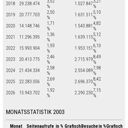
3,52
3,21
2018
29.238.474
1.027.847
%
%
2,50
5,10
2019
20.777.703
1.631.511
%
%
1,71
4,82
2020
14.148.746
1.543.881
%
%
1,36
5,12
2021
11.296.395
1.639.115
%
%
1,93
6,10
2022
15.993.904
1.953.151
%
%
2,46
8,49
2023
20.413.775
2.715.979
%
%
2,58
7,98
2024
21.434.334
2.554.089
%
%
2,69
8,42
2025
22.283.056
2.696.370
%
%
1,92
7,15
2026
15.943.702
2.290.230
%
%
MONATSSTATISTIK 2003
Monat
Seitenaufrufe
in %
Grafisch
Besuche
in %
Grafisch