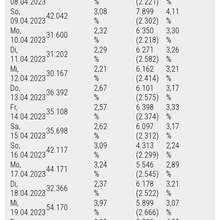
08.04.2023
%
(2.221)
%
So,
3,08
7.899
4,11
42.042
09.04.2023
%
(2.302)
%
Mo,
2,32
6.350
3,30
31.600
10.04.2023
%
(2.218)
%
Di,
2,29
6.271
3,26
31.202
11.04.2023
%
(2.582)
%
Mi,
2,21
6.162
3,21
30.167
12.04.2023
%
(2.414)
%
Do,
2,67
6.101
3,17
36.392
13.04.2023
%
(2.575)
%
Fr,
2,57
6.398
3,33
35.108
14.04.2023
%
(2.374)
%
Sa,
2,62
6.097
3,17
35.698
15.04.2023
%
(2.312)
%
So,
3,09
4.313
2,24
42.117
16.04.2023
%
(2.299)
%
Mo,
3,24
5.546
2,89
44.171
17.04.2023
%
(2.545)
%
Di,
2,37
6.178
3,21
32.366
18.04.2023
%
(2.522)
%
Mi,
3,97
5.899
3,07
54.170
19.04.2023
%
(2.666)
%