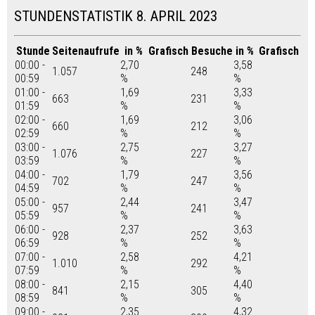
STUNDENSTATISTIK 8. APRIL 2023
Stunde
Seitenaufrufe
in %
Grafisch
Besuche
in %
Grafisch
00:00 -
2,70
3,58
1.057
248
00:59
%
%
01:00 -
1,69
3,33
663
231
01:59
%
%
02:00 -
1,69
3,06
660
212
02:59
%
%
03:00 -
2,75
3,27
1.076
227
03:59
%
%
04:00 -
1,79
3,56
702
247
04:59
%
%
05:00 -
2,44
3,47
957
241
05:59
%
%
06:00 -
2,37
3,63
928
252
06:59
%
%
07:00 -
2,58
4,21
1.010
292
07:59
%
%
08:00 -
2,15
4,40
841
305
08:59
%
%
09:00 -
2,35
4,32