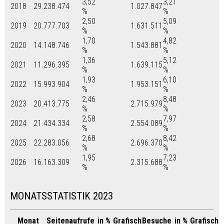
3,52
3,21
2018
29.238.474
1.027.847
%
%
2,50
5,09
2019
20.777.703
1.631.511
%
%
1,70
4,82
2020
14.148.746
1.543.881
%
%
1,36
5,12
2021
11.296.395
1.639.115
%
%
1,93
6,10
2022
15.993.904
1.953.151
%
%
2,46
8,48
2023
20.413.775
2.715.979
%
%
2,58
7,97
2024
21.434.334
2.554.089
%
%
2,68
8,42
2025
22.283.056
2.696.370
%
%
1,95
7,23
2026
16.163.309
2.315.688
%
%
MONATSSTATISTIK 2023
Monat
Seitenaufrufe
in %
Grafisch
Besuche
in %
Grafisch