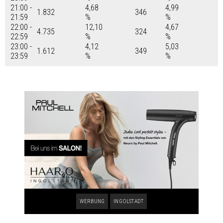
21:00 -
4,68
4,99
1.832
346
21:59
%
%
22:00 -
12,10
4,67
4.735
324
22:59
%
%
23:00 -
4,12
5,03
1.612
349
23:59
%
%
WERBUNG
INGOLSTADT