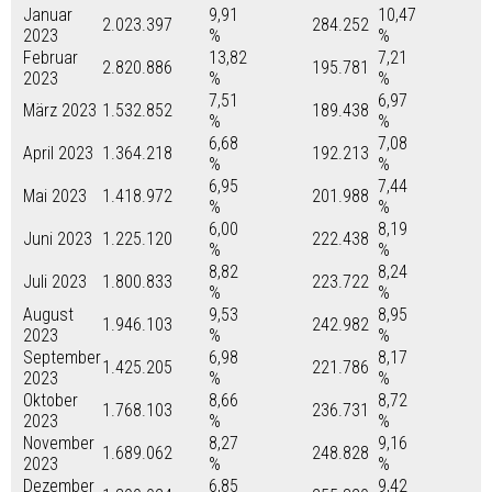
Januar
9,91
10,47
2.023.397
284.252
2023
%
%
Februar
13,82
7,21
2.820.886
195.781
2023
%
%
7,51
6,97
März 2023
1.532.852
189.438
%
%
6,68
7,08
April 2023
1.364.218
192.213
%
%
6,95
7,44
Mai 2023
1.418.972
201.988
%
%
6,00
8,19
Juni 2023
1.225.120
222.438
%
%
8,82
8,24
Juli 2023
1.800.833
223.722
%
%
August
9,53
8,95
1.946.103
242.982
2023
%
%
September
6,98
8,17
1.425.205
221.786
2023
%
%
Oktober
8,66
8,72
1.768.103
236.731
2023
%
%
November
8,27
9,16
1.689.062
248.828
2023
%
%
Dezember
6,85
9,42