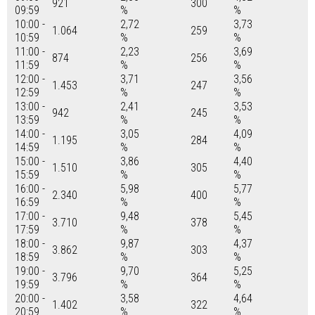
921
300
09:59
%
%
10:00 -
2,72
3,73
1.064
259
10:59
%
%
11:00 -
2,23
3,69
874
256
11:59
%
%
12:00 -
3,71
3,56
1.453
247
12:59
%
%
13:00 -
2,41
3,53
942
245
13:59
%
%
14:00 -
3,05
4,09
1.195
284
14:59
%
%
15:00 -
3,86
4,40
1.510
305
15:59
%
%
16:00 -
5,98
5,77
2.340
400
16:59
%
%
17:00 -
9,48
5,45
3.710
378
17:59
%
%
18:00 -
9,87
4,37
3.862
303
18:59
%
%
19:00 -
9,70
5,25
3.796
364
19:59
%
%
20:00 -
3,58
4,64
1.402
322
20:59
%
%