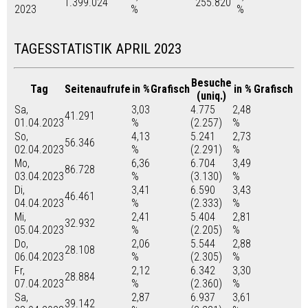
1.399.024
255.820
2023
%
%
TAGESSTATISTIK APRIL 2023
Besuche
Tag
Seitenaufrufe
in %
Grafisch
in %
Grafisch
(uniq.)
Sa,
3,03
4.775
2,48
41.291
01.04.2023
%
(2.257)
%
So,
4,13
5.241
2,73
56.346
02.04.2023
%
(2.291)
%
Mo,
6,36
6.704
3,49
86.728
03.04.2023
%
(3.130)
%
Di,
3,41
6.590
3,43
46.461
04.04.2023
%
(2.333)
%
Mi,
2,41
5.404
2,81
32.932
05.04.2023
%
(2.205)
%
Do,
2,06
5.544
2,88
28.108
06.04.2023
%
(2.305)
%
Fr,
2,12
6.342
3,30
28.884
07.04.2023
%
(2.360)
%
Sa,
2,87
6.937
3,61
39.142