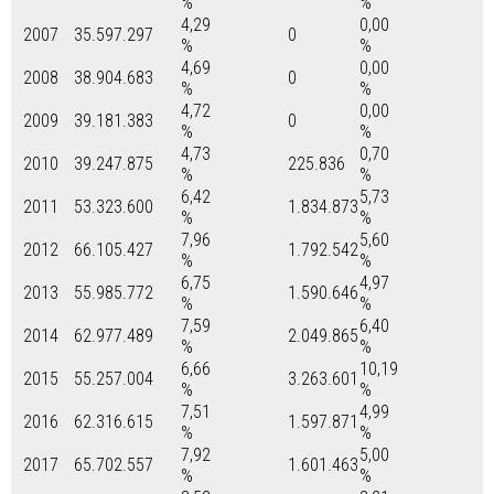
%
%
4,29
0,00
2007
35.597.297
0
%
%
4,69
0,00
2008
38.904.683
0
%
%
4,72
0,00
2009
39.181.383
0
%
%
4,73
0,70
2010
39.247.875
225.836
%
%
6,42
5,73
2011
53.323.600
1.834.873
%
%
7,96
5,60
2012
66.105.427
1.792.542
%
%
6,75
4,97
2013
55.985.772
1.590.646
%
%
7,59
6,40
2014
62.977.489
2.049.865
%
%
6,66
10,19
2015
55.257.004
3.263.601
%
%
7,51
4,99
2016
62.316.615
1.597.871
%
%
7,92
5,00
2017
65.702.557
1.601.463
%
%