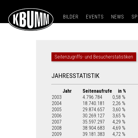
BILDER
EVENTS
NEWS
SP
Seitenzugriffs- und Besucherstatistiken
JAHRESSTATISTIK
Jahr
Seitenaufrufe
in %
2003
4.796.784
0,58 %
2004
18.740.181
2,26 %
2005
29.874.657
3,60 %
2006
30.269.127
3,65 %
2007
35.597.297
4,29 %
2008
38.904.683
4,69 %
2009
39.181.383
4,72 %