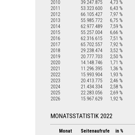
2010
39.247.875
4,73 %
2011
53.323.600
6,43 %
2012
66.105.427
7,97 %
2013
55.985.772
6,75 %
2014
62.977.489
7,59 %
2015
55.257.004
6,66 %
2016
62.316.615
7,51 %
2017
65.702.557
7,92 %
2018
29.238.474
3,52 %
2019
20.777.703
2,50 %
2020
14.148.746
1,71 %
2021
11.296.395
1,36 %
2022
15.993.904
1,93 %
2023
20.413.775
2,46 %
2024
21.434.334
2,58 %
2025
22.283.056
2,69 %
2026
15.967.629
1,92 %
MONATSSTATISTIK 2022
Monat
Seitenaufrufe
in %