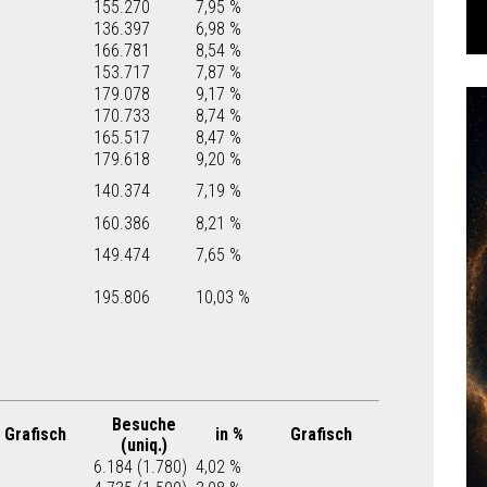
155.270
7,95 %
136.397
6,98 %
166.781
8,54 %
153.717
7,87 %
179.078
9,17 %
170.733
8,74 %
165.517
8,47 %
179.618
9,20 %
140.374
7,19 %
160.386
8,21 %
149.474
7,65 %
195.806
10,03 %
Besuche
Grafisch
in %
Grafisch
(uniq.)
6.184 (1.780)
4,02 %