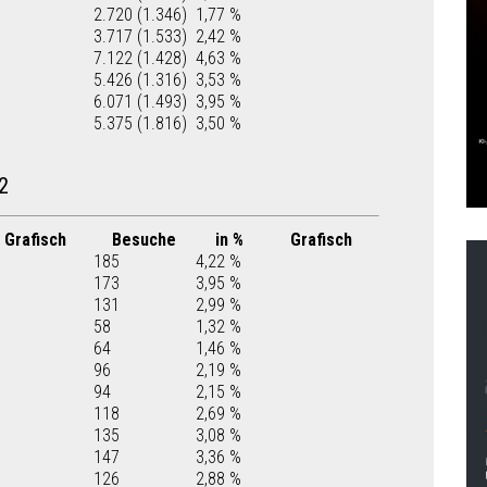
2.720 (1.346)
1,77 %
3.717 (1.533)
2,42 %
7.122 (1.428)
4,63 %
5.426 (1.316)
3,53 %
6.071 (1.493)
3,95 %
5.375 (1.816)
3,50 %
2
Grafisch
Besuche
in %
Grafisch
185
4,22 %
173
3,95 %
131
2,99 %
58
1,32 %
64
1,46 %
96
2,19 %
94
2,15 %
118
2,69 %
135
3,08 %
147
3,36 %
126
2,88 %