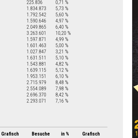
225.836
0,71 %
1.834.873
5,73 %
1.792.542
5,60 %
1.590.646
4,97 %
2.049.865
6,40 %
3.263.601
10,20 %
1.597.871
4,99 %
1.601.463
5,00 %
1.027.847
3,21 %
1.631.511
5,10 %
1.543.881
4,82 %
1.639.115
5,12 %
1.953.151
6,10 %
2.715.979
8,48 %
2.554.089
7,98 %
2.696.370
8,42 %
2.293.071
7,16 %
Grafisch
Besuche
in %
Grafisch