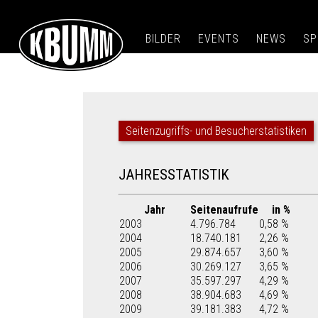
BILDER
EVENTS
NEWS
SP
Seitenzugriffs- und Besucherstatistiken
JAHRESSTATISTIK
Jahr
Seitenaufrufe
in %
2003
4.796.784
0,58 %
2004
18.740.181
2,26 %
2005
29.874.657
3,60 %
2006
30.269.127
3,65 %
2007
35.597.297
4,29 %
2008
38.904.683
4,69 %
2009
39.181.383
4,72 %