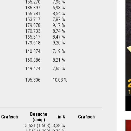
155.270
7,95 %
136.397
6,98 %
166.781
8,54 %
153.717
7,87 %
179.078
9,17 %
170.733
8,74 %
165.517
8,47 %
179.618
9,20 %
140.374
7,19 %
160.386
8,21 %
149.474
7,65 %
195.806
10,03 %
Besuche
Grafisch
in %
Grafisch
(uniq.)
5.631 (1.508)
3,38 %