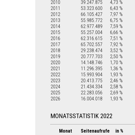
2010
39.247.875
4,73 %
2011
53.323.600
6,43 %
2012
66.105.427
7,97 %
2013
55.985.772
6,75 %
2014
62.977.489
7,59 %
2015
55.257.004
6,66 %
2016
62.316.615
7,51 %
2017
65.702.557
7,92 %
2018
29.238.474
3,52 %
2019
20.777.703
2,50 %
2020
14.148.746
1,70 %
2021
11.296.395
1,36 %
2022
15.993.904
1,93 %
2023
20.413.775
2,46 %
2024
21.434.334
2,58 %
2025
22.283.056
2,69 %
2026
16.004.018
1,93 %
MONATSSTATISTIK 2022
Monat
Seitenaufrufe
in %