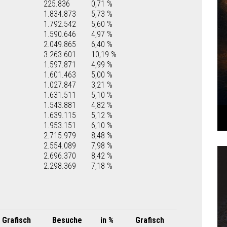
225.836
0,71 %
1.834.873
5,73 %
1.792.542
5,60 %
1.590.646
4,97 %
2.049.865
6,40 %
3.263.601
10,19 %
1.597.871
4,99 %
1.601.463
5,00 %
1.027.847
3,21 %
1.631.511
5,10 %
1.543.881
4,82 %
1.639.115
5,12 %
1.953.151
6,10 %
2.715.979
8,48 %
2.554.089
7,98 %
2.696.370
8,42 %
2.298.369
7,18 %
Grafisch
Besuche
in %
Grafisch