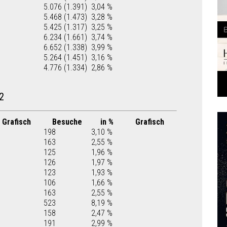
5.076 (1.391)
3,04 %
5.468 (1.473)
3,28 %
5.425 (1.317)
3,25 %
6.234 (1.661)
3,74 %
6.652 (1.338)
3,99 %
5.264 (1.451)
3,16 %
4.776 (1.334)
2,86 %
2
Grafisch
Besuche
in %
Grafisch
198
3,10 %
163
2,55 %
125
1,96 %
126
1,97 %
123
1,93 %
106
1,66 %
163
2,55 %
523
8,19 %
158
2,47 %
191
2,99 %