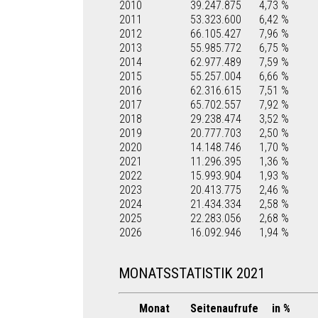
2010
39.247.875
4,73 %
2011
53.323.600
6,42 %
2012
66.105.427
7,96 %
2013
55.985.772
6,75 %
2014
62.977.489
7,59 %
2015
55.257.004
6,66 %
2016
62.316.615
7,51 %
2017
65.702.557
7,92 %
2018
29.238.474
3,52 %
2019
20.777.703
2,50 %
2020
14.148.746
1,70 %
2021
11.296.395
1,36 %
2022
15.993.904
1,93 %
2023
20.413.775
2,46 %
2024
21.434.334
2,58 %
2025
22.283.056
2,68 %
2026
16.092.946
1,94 %
MONATSSTATISTIK 2021
Monat
Seitenaufrufe
in %