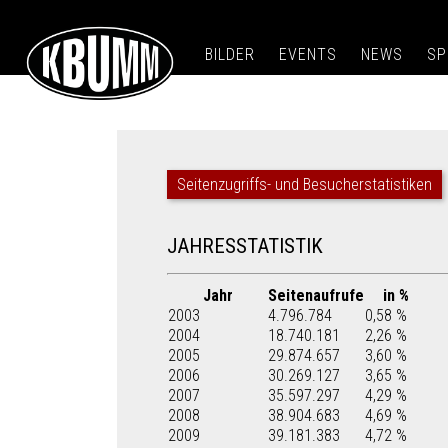
BILDER
EVENTS
NEWS
SP
Seitenzugriffs- und Besucherstatistiken
JAHRESSTATISTIK
Jahr
Seitenaufrufe
in %
2003
4.796.784
0,58 %
2004
18.740.181
2,26 %
2005
29.874.657
3,60 %
2006
30.269.127
3,65 %
2007
35.597.297
4,29 %
2008
38.904.683
4,69 %
2009
39.181.383
4,72 %