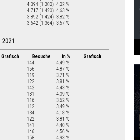
4.094 (1.300)
4,02 %
4.717 (1.420)
4,63 %
3.892 (1.424)
3,82 %
3.642 (1.364)
3,57 %
 2021
Grafisch
Besuche
in %
Grafisch
144
4,49 %
156
4,87 %
119
3,71 %
122
3,81 %
142
4,43 %
131
4,09 %
116
3,62 %
112
3,49 %
134
4,18 %
122
3,81 %
141
4,40 %
146
4,56 %
158
4,93 %