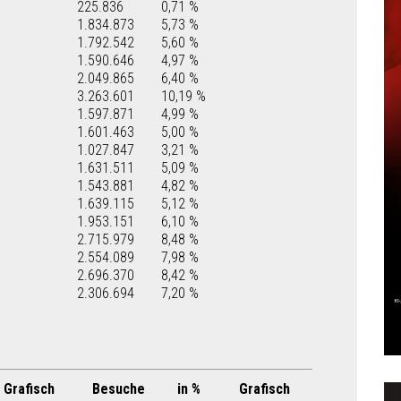
225.836
0,71 %
1.834.873
5,73 %
1.792.542
5,60 %
1.590.646
4,97 %
2.049.865
6,40 %
3.263.601
10,19 %
1.597.871
4,99 %
1.601.463
5,00 %
1.027.847
3,21 %
1.631.511
5,09 %
1.543.881
4,82 %
1.639.115
5,12 %
1.953.151
6,10 %
2.715.979
8,48 %
2.554.089
7,98 %
2.696.370
8,42 %
2.306.694
7,20 %
Grafisch
Besuche
in %
Grafisch