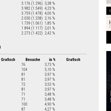
3.176 (1.296)
3,38 %
3.982 (1.549)
4,23 %
3.759 (1.478)
4,00 %
2.030 (1.238)
2,16 %
1.739 (1.061)
1,85 %
1.894 (1.117)
2,01 %
2.273 (1.422)
2,42 %
0
Grafisch
Besuche
in %
Grafisch
76
3,73 %
104
5,10 %
81
3,97 %
81
3,97 %
72
3,53 %
81
3,97 %
71
3,48 %
71
3,48 %
100
4,90 %
87
4,27 %