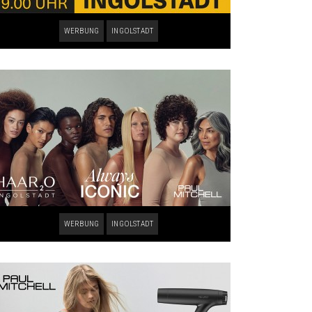
WERBUNG
INGOLSTADT
WERBUNG
INGOLSTADT