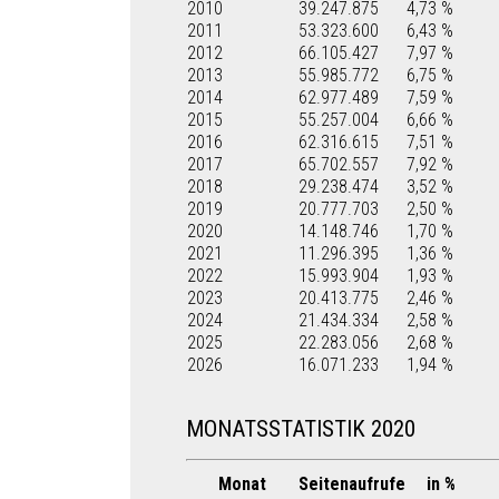
2010
39.247.875
4,73 %
2011
53.323.600
6,43 %
2012
66.105.427
7,97 %
2013
55.985.772
6,75 %
2014
62.977.489
7,59 %
2015
55.257.004
6,66 %
2016
62.316.615
7,51 %
2017
65.702.557
7,92 %
2018
29.238.474
3,52 %
2019
20.777.703
2,50 %
2020
14.148.746
1,70 %
2021
11.296.395
1,36 %
2022
15.993.904
1,93 %
2023
20.413.775
2,46 %
2024
21.434.334
2,58 %
2025
22.283.056
2,68 %
2026
16.071.233
1,94 %
MONATSSTATISTIK 2020
Monat
Seitenaufrufe
in %