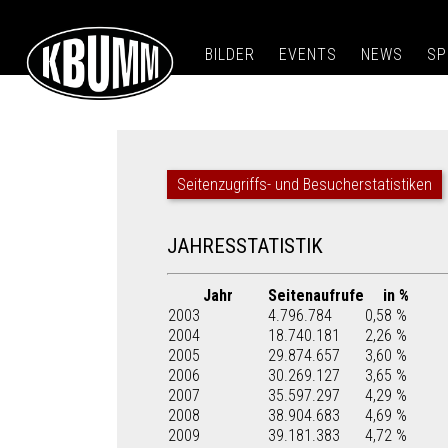
BILDER
EVENTS
NEWS
SP
Seitenzugriffs- und Besucherstatistiken
JAHRESSTATISTIK
Jahr
Seitenaufrufe
in %
2003
4.796.784
0,58 %
2004
18.740.181
2,26 %
2005
29.874.657
3,60 %
2006
30.269.127
3,65 %
2007
35.597.297
4,29 %
2008
38.904.683
4,69 %
2009
39.181.383
4,72 %