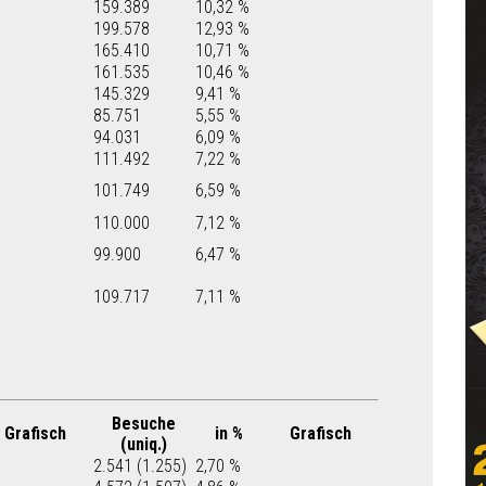
159.389
10,32 %
199.578
12,93 %
165.410
10,71 %
161.535
10,46 %
145.329
9,41 %
85.751
5,55 %
94.031
6,09 %
111.492
7,22 %
101.749
6,59 %
110.000
7,12 %
99.900
6,47 %
109.717
7,11 %
Besuche
Grafisch
in %
Grafisch
(uniq.)
2.541 (1.255)
2,70 %