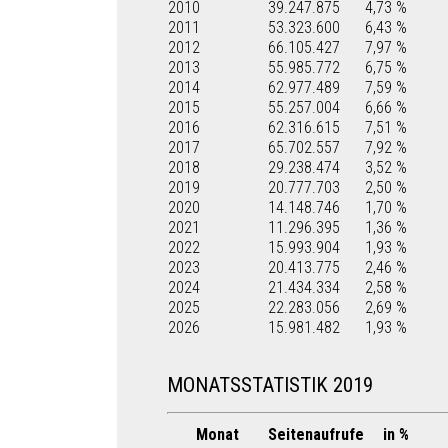
2010
39.247.875
4,73 %
2011
53.323.600
6,43 %
2012
66.105.427
7,97 %
2013
55.985.772
6,75 %
2014
62.977.489
7,59 %
2015
55.257.004
6,66 %
2016
62.316.615
7,51 %
2017
65.702.557
7,92 %
2018
29.238.474
3,52 %
2019
20.777.703
2,50 %
2020
14.148.746
1,70 %
2021
11.296.395
1,36 %
2022
15.993.904
1,93 %
2023
20.413.775
2,46 %
2024
21.434.334
2,58 %
2025
22.283.056
2,69 %
2026
15.981.482
1,93 %
MONATSSTATISTIK 2019
Monat
Seitenaufrufe
in %