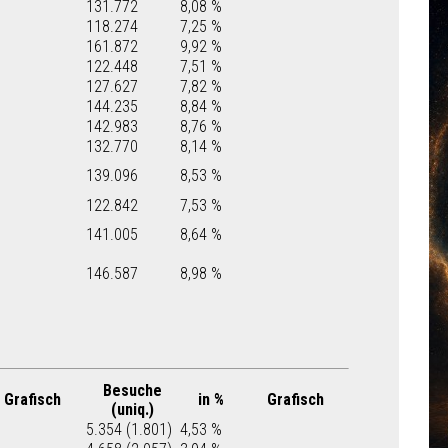
131.772
8,08 %
118.274
7,25 %
161.872
9,92 %
122.448
7,51 %
127.627
7,82 %
144.235
8,84 %
142.983
8,76 %
132.770
8,14 %
139.096
8,53 %
122.842
7,53 %
141.005
8,64 %
146.587
8,98 %
Besuche
Grafisch
in %
Grafisch
(uniq.)
5.354 (1.801)
4,53 %