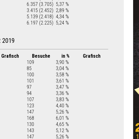
6.357 (3.705)
5,37 %
3.415 (2.452)
2,89 %
5.139 (2.418)
4,34 %
6.197 (2.225)
5,24 %
 2019
Grafisch
Besuche
in %
Grafisch
109
3,90 %
85
3,04 %
100
3,58 %
101
3,61 %
97
3,47 %
94
3,36 %
107
3,83 %
123
4,40 %
147
5,26 %
168
6,01 %
130
4,65 %
143
5,12 %
147
5,26 %