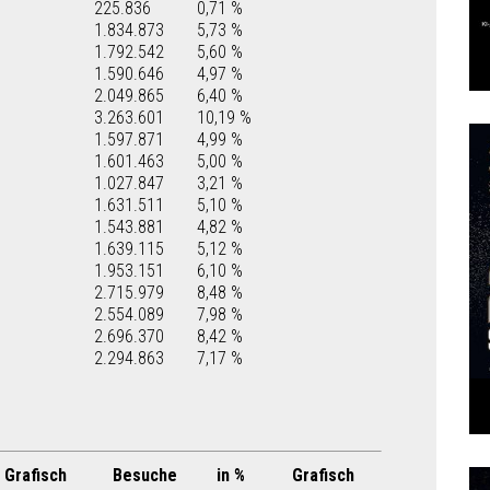
225.836
0,71 %
1.834.873
5,73 %
1.792.542
5,60 %
1.590.646
4,97 %
2.049.865
6,40 %
3.263.601
10,19 %
1.597.871
4,99 %
1.601.463
5,00 %
1.027.847
3,21 %
1.631.511
5,10 %
1.543.881
4,82 %
1.639.115
5,12 %
1.953.151
6,10 %
2.715.979
8,48 %
2.554.089
7,98 %
2.696.370
8,42 %
2.294.863
7,17 %
Grafisch
Besuche
in %
Grafisch