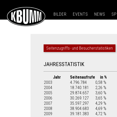
BILDER
EVENTS
NEWS
SP
Seitenzugriffs- und Besucherstatistiken
JAHRESSTATISTIK
Jahr
Seitenaufrufe
in %
2003
4.796.784
0,58 %
2004
18.740.181
2,26 %
2005
29.874.657
3,60 %
2006
30.269.127
3,65 %
2007
35.597.297
4,29 %
2008
38.904.683
4,69 %
2009
39.181.383
4,72 %