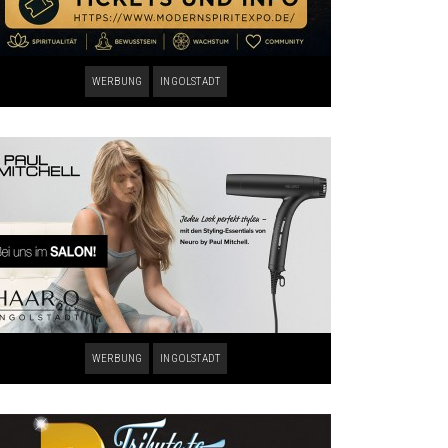
WERBUNG
INGOLSTADT
WERBUNG
INGOLSTADT