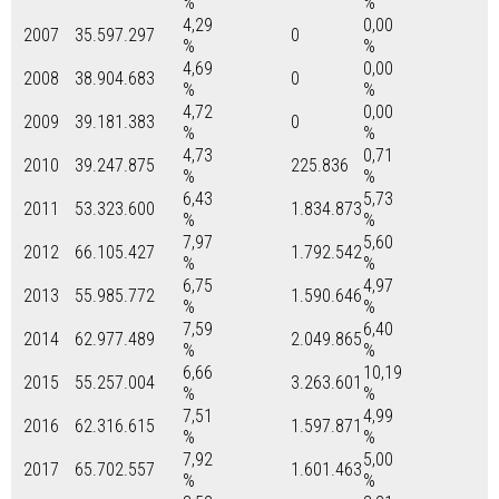
%
%
4,29
0,00
2007
35.597.297
0
%
%
4,69
0,00
2008
38.904.683
0
%
%
4,72
0,00
2009
39.181.383
0
%
%
4,73
0,71
2010
39.247.875
225.836
%
%
6,43
5,73
2011
53.323.600
1.834.873
%
%
7,97
5,60
2012
66.105.427
1.792.542
%
%
6,75
4,97
2013
55.985.772
1.590.646
%
%
7,59
6,40
2014
62.977.489
2.049.865
%
%
6,66
10,19
2015
55.257.004
3.263.601
%
%
7,51
4,99
2016
62.316.615
1.597.871
%
%
7,92
5,00
2017
65.702.557
1.601.463
%
%