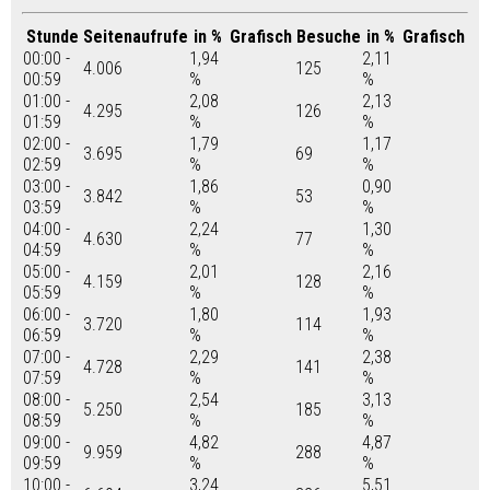
Stunde
Seitenaufrufe
in %
Grafisch
Besuche
in %
Grafisch
00:00 -
1,94
2,11
4.006
125
00:59
%
%
01:00 -
2,08
2,13
4.295
126
01:59
%
%
02:00 -
1,79
1,17
3.695
69
02:59
%
%
03:00 -
1,86
0,90
3.842
53
03:59
%
%
04:00 -
2,24
1,30
4.630
77
04:59
%
%
05:00 -
2,01
2,16
4.159
128
05:59
%
%
06:00 -
1,80
1,93
3.720
114
06:59
%
%
07:00 -
2,29
2,38
4.728
141
07:59
%
%
08:00 -
2,54
3,13
5.250
185
08:59
%
%
09:00 -
4,82
4,87
9.959
288
09:59
%
%
10:00 -
3,24
5,51