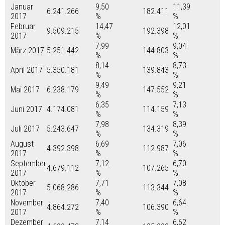
Januar
9,50
11,39
6.241.266
182.411
2017
%
%
Februar
14,47
12,01
9.509.215
192.398
2017
%
%
7,99
9,04
März 2017
5.251.442
144.803
%
%
8,14
8,73
April 2017
5.350.181
139.843
%
%
9,49
9,21
Mai 2017
6.238.179
147.552
%
%
6,35
7,13
Juni 2017
4.174.081
114.159
%
%
7,98
8,39
Juli 2017
5.243.647
134.319
%
%
August
6,69
7,06
4.392.398
112.987
2017
%
%
September
7,12
6,70
4.679.112
107.265
2017
%
%
Oktober
7,71
7,08
5.068.286
113.344
2017
%
%
November
7,40
6,64
4.864.272
106.390
2017
%
%
Dezember
7,14
6,62