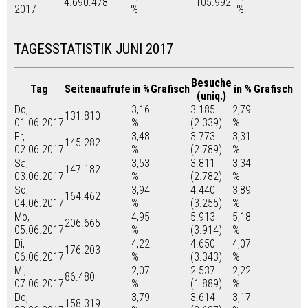
4.690.478
105.992
2017
%
%
TAGESSTATISTIK JUNI 2017
Besuche
Tag
Seitenaufrufe
in %
Grafisch
in %
Grafisch
(uniq.)
Do,
3,16
3.185
2,79
131.810
01.06.2017
%
(2.339)
%
Fr,
3,48
3.773
3,31
145.282
02.06.2017
%
(2.789)
%
Sa,
3,53
3.811
3,34
147.182
03.06.2017
%
(2.782)
%
So,
3,94
4.440
3,89
164.462
04.06.2017
%
(3.255)
%
Mo,
4,95
5.913
5,18
206.665
05.06.2017
%
(3.914)
%
Di,
4,22
4.650
4,07
176.203
06.06.2017
%
(3.343)
%
Mi,
2,07
2.537
2,22
86.480
07.06.2017
%
(1.889)
%
Do,
3,79
3.614
3,17
158.319