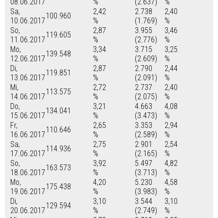
08.06.2017
%
(2.637)
%
Sa,
2,42
2.738
2,40
100.960
10.06.2017
%
(1.769)
%
So,
2,87
3.955
3,46
119.605
11.06.2017
%
(2.776)
%
Mo,
3,34
3.715
3,25
139.548
12.06.2017
%
(2.609)
%
Di,
2,87
2.790
2,44
119.851
13.06.2017
%
(2.091)
%
Mi,
2,72
2.737
2,40
113.575
14.06.2017
%
(2.075)
%
Do,
3,21
4.663
4,08
134.041
15.06.2017
%
(3.473)
%
Fr,
2,65
3.353
2,94
110.646
16.06.2017
%
(2.589)
%
Sa,
2,75
2.901
2,54
114.936
17.06.2017
%
(2.165)
%
So,
3,92
5.497
4,82
163.573
18.06.2017
%
(3.713)
%
Mo,
4,20
5.230
4,58
175.438
19.06.2017
%
(3.983)
%
Di,
3,10
3.544
3,10
129.594
20.06.2017
%
(2.749)
%