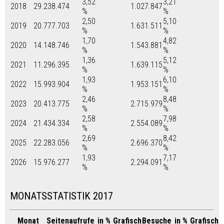
3,52
3,21
2018
29.238.474
1.027.847
%
%
2,50
5,10
2019
20.777.703
1.631.511
%
%
1,70
4,82
2020
14.148.746
1.543.881
%
%
1,36
5,12
2021
11.296.395
1.639.115
%
%
1,93
6,10
2022
15.993.904
1.953.151
%
%
2,46
8,48
2023
20.413.775
2.715.979
%
%
2,58
7,98
2024
21.434.334
2.554.089
%
%
2,69
8,42
2025
22.283.056
2.696.370
%
%
1,93
7,17
2026
15.976.277
2.294.091
%
%
MONATSSTATISTIK 2017
Monat
Seitenaufrufe
in %
Grafisch
Besuche
in %
Grafisch