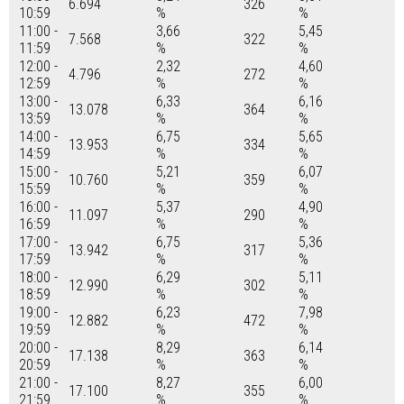
6.694
326
10:59
%
%
11:00 -
3,66
5,45
7.568
322
11:59
%
%
12:00 -
2,32
4,60
4.796
272
12:59
%
%
13:00 -
6,33
6,16
13.078
364
13:59
%
%
14:00 -
6,75
5,65
13.953
334
14:59
%
%
15:00 -
5,21
6,07
10.760
359
15:59
%
%
16:00 -
5,37
4,90
11.097
290
16:59
%
%
17:00 -
6,75
5,36
13.942
317
17:59
%
%
18:00 -
6,29
5,11
12.990
302
18:59
%
%
19:00 -
6,23
7,98
12.882
472
19:59
%
%
20:00 -
8,29
6,14
17.138
363
20:59
%
%
21:00 -
8,27
6,00
17.100
355
21:59
%
%