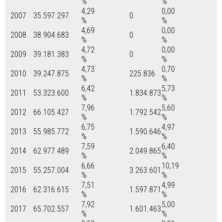
%
%
4,29
0,00
2007
35.597.297
0
%
%
4,69
0,00
2008
38.904.683
0
%
%
4,72
0,00
2009
39.181.383
0
%
%
4,73
0,70
2010
39.247.875
225.836
%
%
6,42
5,73
2011
53.323.600
1.834.873
%
%
7,96
5,60
2012
66.105.427
1.792.542
%
%
6,75
4,97
2013
55.985.772
1.590.646
%
%
7,59
6,40
2014
62.977.489
2.049.865
%
%
6,66
10,19
2015
55.257.004
3.263.601
%
%
7,51
4,99
2016
62.316.615
1.597.871
%
%
7,92
5,00
2017
65.702.557
1.601.463
%
%