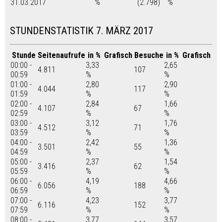
31.03.2017
%
(2.798)
%
STUNDENSTATISTIK 7. MÄRZ 2017
Stunde
Seitenaufrufe
in %
Grafisch
Besuche
in %
Grafisch
00:00 -
3,33
2,65
4.811
107
00:59
%
%
01:00 -
2,80
2,90
4.044
117
01:59
%
%
02:00 -
2,84
1,66
4.107
67
02:59
%
%
03:00 -
3,12
1,76
4.512
71
03:59
%
%
04:00 -
2,42
1,36
3.501
55
04:59
%
%
05:00 -
2,37
1,54
3.416
62
05:59
%
%
06:00 -
4,19
4,66
6.056
188
06:59
%
%
07:00 -
4,23
3,77
6.116
152
07:59
%
%
08:00 -
3,77
3,57