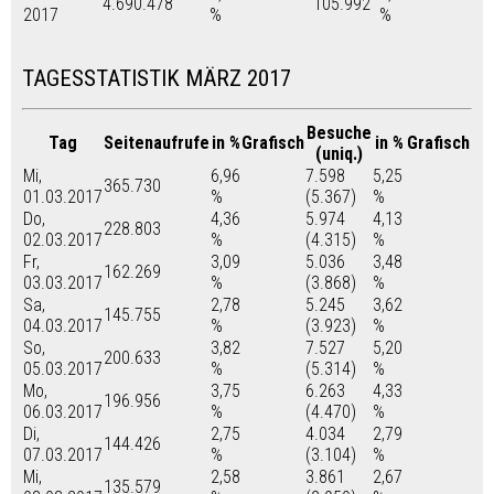
4.690.478
105.992
2017
%
%
TAGESSTATISTIK MÄRZ 2017
Besuche
Tag
Seitenaufrufe
in %
Grafisch
in %
Grafisch
(uniq.)
Mi,
6,96
7.598
5,25
365.730
01.03.2017
%
(5.367)
%
Do,
4,36
5.974
4,13
228.803
02.03.2017
%
(4.315)
%
Fr,
3,09
5.036
3,48
162.269
03.03.2017
%
(3.868)
%
Sa,
2,78
5.245
3,62
145.755
04.03.2017
%
(3.923)
%
So,
3,82
7.527
5,20
200.633
05.03.2017
%
(5.314)
%
Mo,
3,75
6.263
4,33
196.956
06.03.2017
%
(4.470)
%
Di,
2,75
4.034
2,79
144.426
07.03.2017
%
(3.104)
%
Mi,
2,58
3.861
2,67
135.579