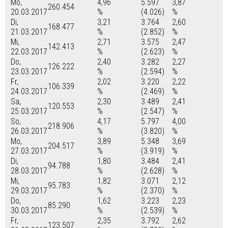
Mo,
4,96
5.597
3,87
260.454
20.03.2017
%
(4.026)
%
Di,
3,21
3.764
2,60
168.477
21.03.2017
%
(2.852)
%
Mi,
2,71
3.575
2,47
142.413
22.03.2017
%
(2.623)
%
Do,
2,40
3.282
2,27
126.222
23.03.2017
%
(2.594)
%
Fr,
2,02
3.220
2,22
106.339
24.03.2017
%
(2.469)
%
Sa,
2,30
3.489
2,41
120.553
25.03.2017
%
(2.547)
%
So,
4,17
5.797
4,00
218.906
26.03.2017
%
(3.820)
%
Mo,
3,89
5.348
3,69
204.517
27.03.2017
%
(3.919)
%
Di,
1,80
3.484
2,41
94.788
28.03.2017
%
(2.628)
%
Mi,
1,82
3.071
2,12
95.783
29.03.2017
%
(2.370)
%
Do,
1,62
3.223
2,23
85.290
30.03.2017
%
(2.539)
%
Fr,
2,35
3.792
2,62
123.507