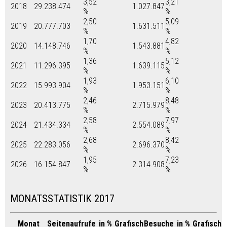
3,52
3,21
2018
29.238.474
1.027.847
%
%
2,50
5,09
2019
20.777.703
1.631.511
%
%
1,70
4,82
2020
14.148.746
1.543.881
%
%
1,36
5,12
2021
11.296.395
1.639.115
%
%
1,93
6,10
2022
15.993.904
1.953.151
%
%
2,46
8,48
2023
20.413.775
2.715.979
%
%
2,58
7,97
2024
21.434.334
2.554.089
%
%
2,68
8,42
2025
22.283.056
2.696.370
%
%
1,95
7,23
2026
16.154.847
2.314.908
%
%
MONATSSTATISTIK 2017
Monat
Seitenaufrufe
in %
Grafisch
Besuche
in %
Grafisch