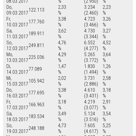
08.03.2017
%
(2.950)
%
Do,
2,33
3.234
2,23
122.113
09.03.2017
%
(2.460)
%
Fr,
3,38
4.723
3,26
177.760
10.03.2017
%
(3.466)
%
Sa,
3,62
4.730
3,27
189.911
11.03.2017
%
(3.344)
%
So,
4,76
6.552
4,52
249.811
12.03.2017
%
(4.277)
%
Mo,
4,29
5.265
3,64
225.036
13.03.2017
%
(3.772)
%
Di,
1,47
1.830
1,26
77.089
14.03.2017
%
(1.494)
%
Mi,
2,02
3.731
2,58
105.942
15.03.2017
%
(2.886)
%
Do,
3,38
4.610
3,18
177.695
16.03.2017
%
(3.431)
%
Fr,
3,18
4.219
2,91
166.963
17.03.2017
%
(3.077)
%
Sa,
3,49
5.124
3,54
183.534
18.03.2017
%
(3.516)
%
So,
4,73
7.605
5,25
248.188
19.03.2017
%
(4.617)
%