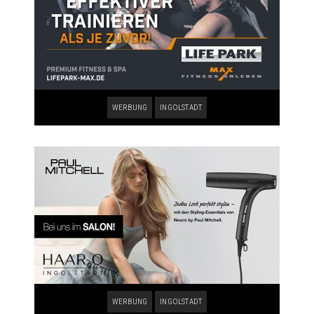
WERBUNG
INGOLSTADT
WERBUNG
INGOLSTADT