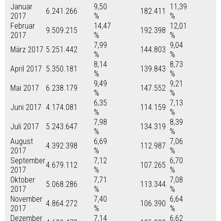
Januar
9,50
11,39
6.241.266
182.411
2017
%
%
Februar
14,47
12,01
9.509.215
192.398
2017
%
%
7,99
9,04
März 2017
5.251.442
144.803
%
%
8,14
8,73
April 2017
5.350.181
139.843
%
%
9,49
9,21
Mai 2017
6.238.179
147.552
%
%
6,35
7,13
Juni 2017
4.174.081
114.159
%
%
7,98
8,39
Juli 2017
5.243.647
134.319
%
%
August
6,69
7,06
4.392.398
112.987
2017
%
%
September
7,12
6,70
4.679.112
107.265
2017
%
%
Oktober
7,71
7,08
5.068.286
113.344
2017
%
%
November
7,40
6,64
4.864.272
106.390
2017
%
%
Dezember
7,14
6,62