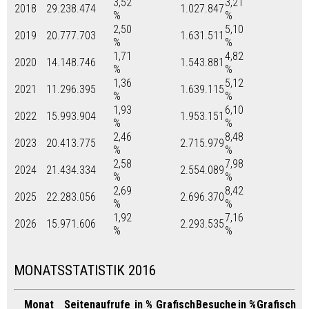
3,52
3,21
2018
29.238.474
1.027.847
%
%
2,50
5,10
2019
20.777.703
1.631.511
%
%
1,71
4,82
2020
14.148.746
1.543.881
%
%
1,36
5,12
2021
11.296.395
1.639.115
%
%
1,93
6,10
2022
15.993.904
1.953.151
%
%
2,46
8,48
2023
20.413.775
2.715.979
%
%
2,58
7,98
2024
21.434.334
2.554.089
%
%
2,69
8,42
2025
22.283.056
2.696.370
%
%
1,92
7,16
2026
15.971.606
2.293.535
%
%
MONATSSTATISTIK 2016
Monat
Seitenaufrufe
in %
Grafisch
Besuche
in %
Grafisch