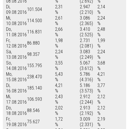
08.08.2016
%
(2.692)
%
Di,
2,31
2.947
2,14
101.504
09.08.2016
%
(2.210)
%
Mi,
2,61
3.086
2,24
114.500
10.08.2016
%
(2.365)
%
Do,
2,66
3.410
2,48
116.831
11.08.2016
%
(2.525)
%
Fr,
1,98
2.731
1,99
86.880
12.08.2016
%
(2.081)
%
Sa,
2,24
3.083
2,24
98.357
13.08.2016
%
(2.249)
%
So,
3,55
5.067
3,68
155.795
14.08.2016
%
(3.612)
%
Mo,
5,43
5.786
4,21
238.470
15.08.2016
%
(4.316)
%
Di,
4,21
5.186
3,77
185.140
16.08.2016
%
(3.573)
%
Mi,
2,43
2.912
2,12
106.593
17.08.2016
%
(2.244)
%
Do,
2,02
2.913
2,12
88.546
18.08.2016
%
(2.192)
%
Fr,
1,72
3.009
2,19
75.627
19.08.2016
%
(2.331)
%