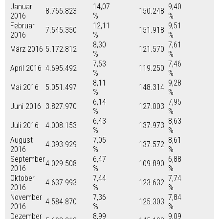
Januar
14,07
9,40
8.765.823
150.248
2016
%
%
Februar
12,11
9,51
7.545.350
151.918
2016
%
%
8,30
7,61
März 2016
5.172.812
121.570
%
%
7,53
7,46
April 2016
4.695.492
119.250
%
%
8,11
9,28
Mai 2016
5.051.497
148.314
%
%
6,14
7,95
Juni 2016
3.827.970
127.003
%
%
6,43
8,63
Juli 2016
4.008.153
137.973
%
%
August
7,05
8,61
4.393.929
137.572
2016
%
%
September
6,47
6,88
4.029.508
109.890
2016
%
%
Oktober
7,44
7,74
4.637.993
123.632
2016
%
%
November
7,36
7,84
4.584.870
125.303
2016
%
%
Dezember
8,99
9,09