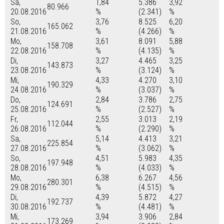
Sa,
1,84
5.386
3,92
80.966
20.08.2016
%
(2.341)
%
So,
3,76
8.525
6,20
165.062
21.08.2016
%
(4.266)
%
Mo,
3,61
8.091
5,88
158.708
22.08.2016
%
(4.135)
%
Di,
3,27
4.465
3,25
143.873
23.08.2016
%
(3.124)
%
Mi,
4,33
4.270
3,10
190.329
24.08.2016
%
(3.037)
%
Do,
2,84
3.786
2,75
124.691
25.08.2016
%
(2.527)
%
Fr,
2,55
3.013
2,19
112.044
26.08.2016
%
(2.290)
%
Sa,
5,14
4.413
3,21
225.854
27.08.2016
%
(3.062)
%
So,
4,51
5.983
4,35
197.948
28.08.2016
%
(4.033)
%
Mo,
6,38
6.267
4,56
280.301
29.08.2016
%
(4.515)
%
Di,
4,39
5.872
4,27
192.737
30.08.2016
%
(4.481)
%
Mi,
3,94
3.906
2,84
173.269