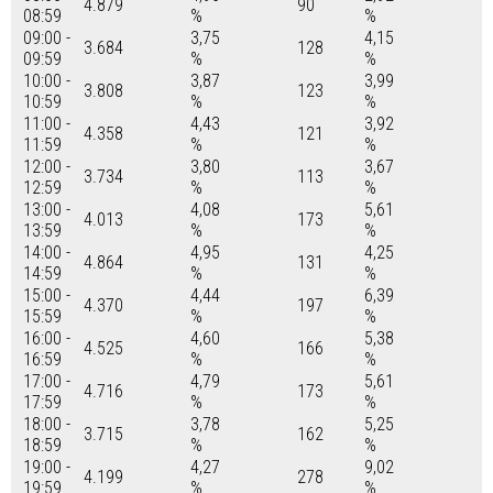
4.879
90
08:59
%
%
09:00 -
3,75
4,15
3.684
128
09:59
%
%
10:00 -
3,87
3,99
3.808
123
10:59
%
%
11:00 -
4,43
3,92
4.358
121
11:59
%
%
12:00 -
3,80
3,67
3.734
113
12:59
%
%
13:00 -
4,08
5,61
4.013
173
13:59
%
%
14:00 -
4,95
4,25
4.864
131
14:59
%
%
15:00 -
4,44
6,39
4.370
197
15:59
%
%
16:00 -
4,60
5,38
4.525
166
16:59
%
%
17:00 -
4,79
5,61
4.716
173
17:59
%
%
18:00 -
3,78
5,25
3.715
162
18:59
%
%
19:00 -
4,27
9,02
4.199
278
19:59
%
%