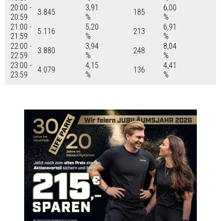
20:00 -
3,91
6,00
3.845
185
20:59
%
%
21:00 -
5,20
6,91
5.116
213
21:59
%
%
22:00 -
3,94
8,04
3.880
248
22:59
%
%
23:00 -
4,15
4,41
4.079
136
23:59
%
%