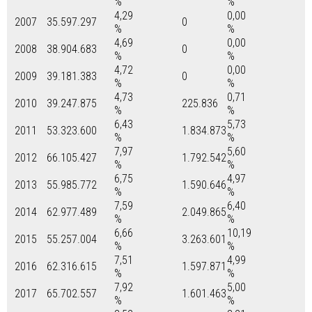
%
%
4,29
0,00
2007
35.597.297
0
%
%
4,69
0,00
2008
38.904.683
0
%
%
4,72
0,00
2009
39.181.383
0
%
%
4,73
0,71
2010
39.247.875
225.836
%
%
6,43
5,73
2011
53.323.600
1.834.873
%
%
7,97
5,60
2012
66.105.427
1.792.542
%
%
6,75
4,97
2013
55.985.772
1.590.646
%
%
7,59
6,40
2014
62.977.489
2.049.865
%
%
6,66
10,19
2015
55.257.004
3.263.601
%
%
7,51
4,99
2016
62.316.615
1.597.871
%
%
7,92
5,00
2017
65.702.557
1.601.463
%
%