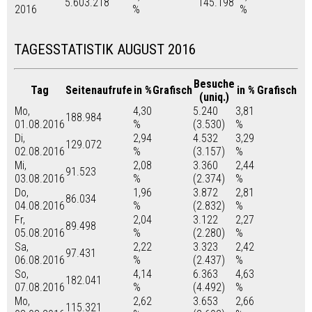
5.603.218
145.198
2016
%
%
TAGESSTATISTIK AUGUST 2016
Besuche
Tag
Seitenaufrufe
in %
Grafisch
in %
Grafisch
(uniq.)
Mo,
4,30
5.240
3,81
188.984
01.08.2016
%
(3.530)
%
Di,
2,94
4.532
3,29
129.072
02.08.2016
%
(3.157)
%
Mi,
2,08
3.360
2,44
91.523
03.08.2016
%
(2.374)
%
Do,
1,96
3.872
2,81
86.034
04.08.2016
%
(2.832)
%
Fr,
2,04
3.122
2,27
89.498
05.08.2016
%
(2.280)
%
Sa,
2,22
3.323
2,42
97.431
06.08.2016
%
(2.437)
%
So,
4,14
6.363
4,63
182.041
07.08.2016
%
(4.492)
%
Mo,
2,62
3.653
2,66
115.321