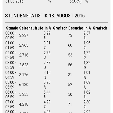
31.08.2016
%
(3.039)
%
STUNDENSTATISTIK 13. AUGUST 2016
Stunde
Seitenaufrufe
in %
Grafisch
Besuche
in %
Grafisch
00:00 -
3,29
2,37
3.237
73
00:59
%
%
01:00 -
3,01
1,95
2.965
60
01:59
%
%
02:00 -
2,76
1,72
2.718
53
02:59
%
%
03:00 -
2,87
1,82
2.823
56
03:59
%
%
04:00 -
3,18
1,01
3.126
31
04:59
%
%
05:00 -
6,23
1,69
6.130
52
05:59
%
%
06:00 -
5,44
1,62
5.355
50
06:59
%
%
07:00 -
4,29
2,30
4.218
71
07:59
%
%
08:00 -
4,96
2,92