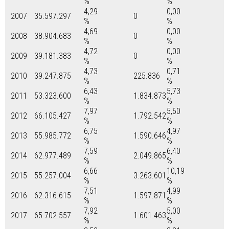
%
%
4,29
0,00
2007
35.597.297
0
%
%
4,69
0,00
2008
38.904.683
0
%
%
4,72
0,00
2009
39.181.383
0
%
%
4,73
0,71
2010
39.247.875
225.836
%
%
6,43
5,73
2011
53.323.600
1.834.873
%
%
7,97
5,60
2012
66.105.427
1.792.542
%
%
6,75
4,97
2013
55.985.772
1.590.646
%
%
7,59
6,40
2014
62.977.489
2.049.865
%
%
6,66
10,19
2015
55.257.004
3.263.601
%
%
7,51
4,99
2016
62.316.615
1.597.871
%
%
7,92
5,00
2017
65.702.557
1.601.463
%
%