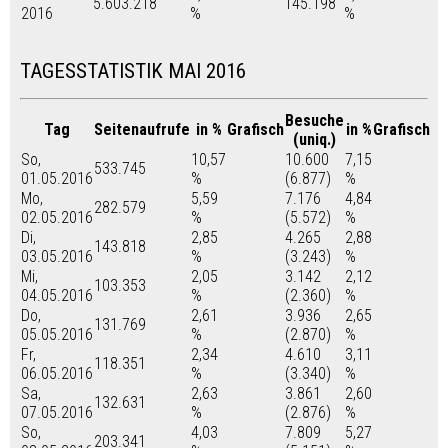
5.603.218
145.198
2016
%
%
TAGESSTATISTIK MAI 2016
Besuche
Tag
Seitenaufrufe
in %
Grafisch
in %
Grafisch
(uniq.)
So,
10,57
10.600
7,15
533.745
01.05.2016
%
(6.877)
%
Mo,
5,59
7.176
4,84
282.579
02.05.2016
%
(5.572)
%
Di,
2,85
4.265
2,88
143.818
03.05.2016
%
(3.243)
%
Mi,
2,05
3.142
2,12
103.353
04.05.2016
%
(2.360)
%
Do,
2,61
3.936
2,65
131.769
05.05.2016
%
(2.870)
%
Fr,
2,34
4.610
3,11
118.351
06.05.2016
%
(3.340)
%
Sa,
2,63
3.861
2,60
132.631
07.05.2016
%
(2.876)
%
So,
4,03
7.809
5,27
203.341