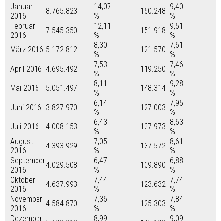
Januar
14,07
9,40
8.765.823
150.248
2016
%
%
Februar
12,11
9,51
7.545.350
151.918
2016
%
%
8,30
7,61
März 2016
5.172.812
121.570
%
%
7,53
7,46
April 2016
4.695.492
119.250
%
%
8,11
9,28
Mai 2016
5.051.497
148.314
%
%
6,14
7,95
Juni 2016
3.827.970
127.003
%
%
6,43
8,63
Juli 2016
4.008.153
137.973
%
%
August
7,05
8,61
4.393.929
137.572
2016
%
%
September
6,47
6,88
4.029.508
109.890
2016
%
%
Oktober
7,44
7,74
4.637.993
123.632
2016
%
%
November
7,36
7,84
4.584.870
125.303
2016
%
%
Dezember
8,99
9,09