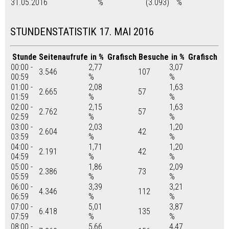
31.05.2016
%
(3.093)
%
STUNDENSTATISTIK 17. MAI 2016
Stunde
Seitenaufrufe
in %
Grafisch
Besuche
in %
Grafisch
00:00 -
2,77
3,07
3.546
107
00:59
%
%
01:00 -
2,08
1,63
2.665
57
01:59
%
%
02:00 -
2,15
1,63
2.762
57
02:59
%
%
03:00 -
2,03
1,20
2.604
42
03:59
%
%
04:00 -
1,71
1,20
2.191
42
04:59
%
%
05:00 -
1,86
2,09
2.386
73
05:59
%
%
06:00 -
3,39
3,21
4.346
112
06:59
%
%
07:00 -
5,01
3,87
6.418
135
07:59
%
%
08:00 -
5,66
4,47