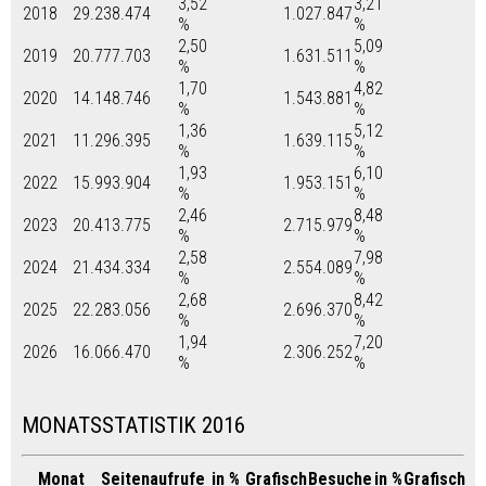
3,52
3,21
2018
29.238.474
1.027.847
%
%
2,50
5,09
2019
20.777.703
1.631.511
%
%
1,70
4,82
2020
14.148.746
1.543.881
%
%
1,36
5,12
2021
11.296.395
1.639.115
%
%
1,93
6,10
2022
15.993.904
1.953.151
%
%
2,46
8,48
2023
20.413.775
2.715.979
%
%
2,58
7,98
2024
21.434.334
2.554.089
%
%
2,68
8,42
2025
22.283.056
2.696.370
%
%
1,94
7,20
2026
16.066.470
2.306.252
%
%
MONATSSTATISTIK 2016
Monat
Seitenaufrufe
in %
Grafisch
Besuche
in %
Grafisch