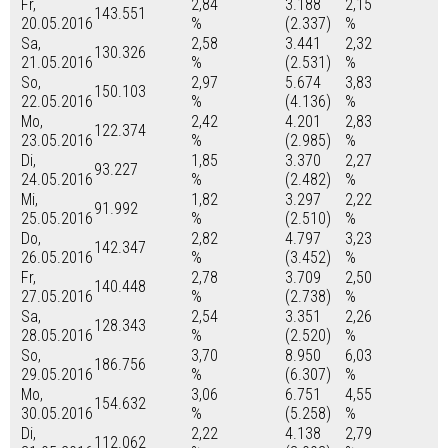
Fr,
2,84
3.188
2,15
143.551
20.05.2016
%
(2.337)
%
Sa,
2,58
3.441
2,32
130.326
21.05.2016
%
(2.531)
%
So,
2,97
5.674
3,83
150.103
22.05.2016
%
(4.136)
%
Mo,
2,42
4.201
2,83
122.374
23.05.2016
%
(2.985)
%
Di,
1,85
3.370
2,27
93.227
24.05.2016
%
(2.482)
%
Mi,
1,82
3.297
2,22
91.992
25.05.2016
%
(2.510)
%
Do,
2,82
4.797
3,23
142.347
26.05.2016
%
(3.452)
%
Fr,
2,78
3.709
2,50
140.448
27.05.2016
%
(2.738)
%
Sa,
2,54
3.351
2,26
128.343
28.05.2016
%
(2.520)
%
So,
3,70
8.950
6,03
186.756
29.05.2016
%
(6.307)
%
Mo,
3,06
6.751
4,55
154.632
30.05.2016
%
(5.258)
%
Di,
2,22
4.138
2,79
112.062