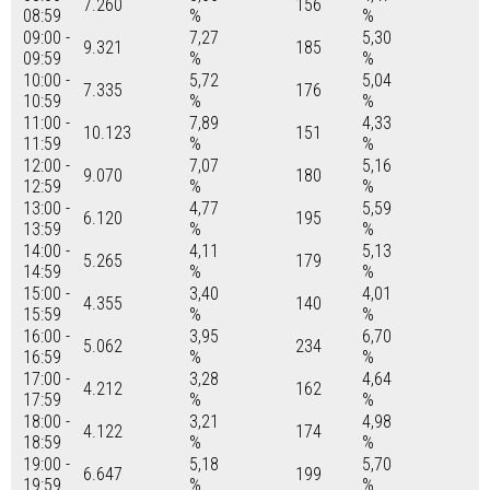
7.260
156
08:59
%
%
09:00 -
7,27
5,30
9.321
185
09:59
%
%
10:00 -
5,72
5,04
7.335
176
10:59
%
%
11:00 -
7,89
4,33
10.123
151
11:59
%
%
12:00 -
7,07
5,16
9.070
180
12:59
%
%
13:00 -
4,77
5,59
6.120
195
13:59
%
%
14:00 -
4,11
5,13
5.265
179
14:59
%
%
15:00 -
3,40
4,01
4.355
140
15:59
%
%
16:00 -
3,95
6,70
5.062
234
16:59
%
%
17:00 -
3,28
4,64
4.212
162
17:59
%
%
18:00 -
3,21
4,98
4.122
174
18:59
%
%
19:00 -
5,18
5,70
6.647
199
19:59
%
%