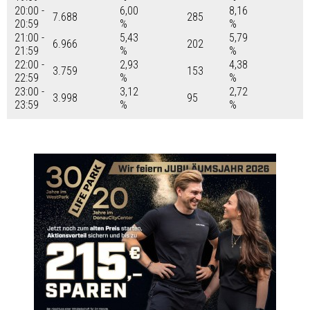
20:00 -
6,00
8,16
7.688
285
20:59
%
%
21:00 -
5,43
5,79
6.966
202
21:59
%
%
22:00 -
2,93
4,38
3.759
153
22:59
%
%
23:00 -
3,12
2,72
3.998
95
23:59
%
%