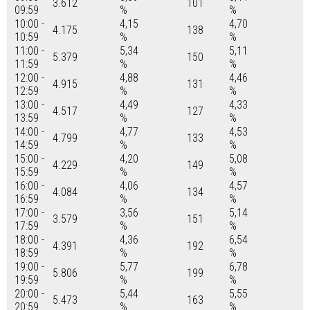
3.612
101
09:59
%
%
10:00 -
4,15
4,70
4.175
138
10:59
%
%
11:00 -
5,34
5,11
5.379
150
11:59
%
%
12:00 -
4,88
4,46
4.915
131
12:59
%
%
13:00 -
4,49
4,33
4.517
127
13:59
%
%
14:00 -
4,77
4,53
4.799
133
14:59
%
%
15:00 -
4,20
5,08
4.229
149
15:59
%
%
16:00 -
4,06
4,57
4.084
134
16:59
%
%
17:00 -
3,56
5,14
3.579
151
17:59
%
%
18:00 -
4,36
6,54
4.391
192
18:59
%
%
19:00 -
5,77
6,78
5.806
199
19:59
%
%
20:00 -
5,44
5,55
5.473
163
20:59
%
%