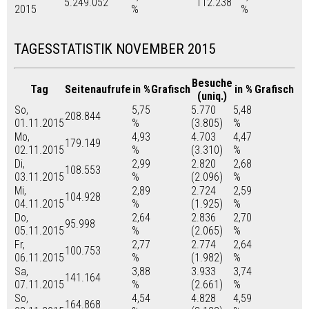
5.249.052
112.238
2015
%
%
TAGESSTATISTIK NOVEMBER 2015
Besuche
Tag
Seitenaufrufe
in %
Grafisch
in %
Grafisch
(uniq.)
So,
5,75
5.770
5,48
208.844
01.11.2015
%
(3.805)
%
Mo,
4,93
4.703
4,47
179.149
02.11.2015
%
(3.310)
%
Di,
2,99
2.820
2,68
108.553
03.11.2015
%
(2.096)
%
Mi,
2,89
2.724
2,59
104.928
04.11.2015
%
(1.925)
%
Do,
2,64
2.836
2,70
95.998
05.11.2015
%
(2.065)
%
Fr,
2,77
2.774
2,64
100.753
06.11.2015
%
(1.982)
%
Sa,
3,88
3.933
3,74
141.164
07.11.2015
%
(2.661)
%
So,
4,54
4.828
4,59
164.868