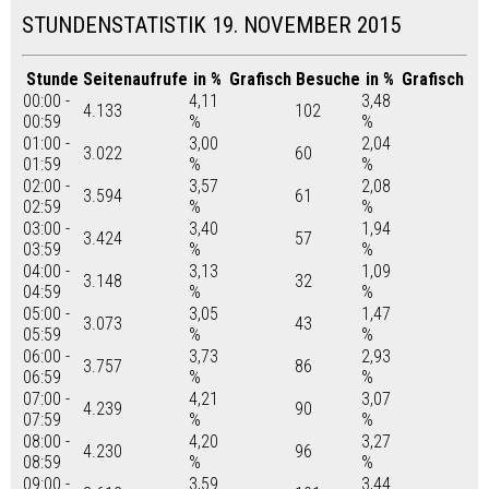
STUNDENSTATISTIK 19. NOVEMBER 2015
Stunde
Seitenaufrufe
in %
Grafisch
Besuche
in %
Grafisch
00:00 -
4,11
3,48
4.133
102
00:59
%
%
01:00 -
3,00
2,04
3.022
60
01:59
%
%
02:00 -
3,57
2,08
3.594
61
02:59
%
%
03:00 -
3,40
1,94
3.424
57
03:59
%
%
04:00 -
3,13
1,09
3.148
32
04:59
%
%
05:00 -
3,05
1,47
3.073
43
05:59
%
%
06:00 -
3,73
2,93
3.757
86
06:59
%
%
07:00 -
4,21
3,07
4.239
90
07:59
%
%
08:00 -
4,20
3,27
4.230
96
08:59
%
%
09:00 -
3,59
3,44