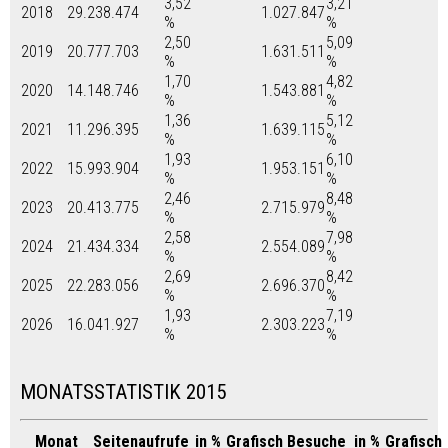
3,52
3,21
2018
29.238.474
1.027.847
%
%
2,50
5,09
2019
20.777.703
1.631.511
%
%
1,70
4,82
2020
14.148.746
1.543.881
%
%
1,36
5,12
2021
11.296.395
1.639.115
%
%
1,93
6,10
2022
15.993.904
1.953.151
%
%
2,46
8,48
2023
20.413.775
2.715.979
%
%
2,58
7,98
2024
21.434.334
2.554.089
%
%
2,69
8,42
2025
22.283.056
2.696.370
%
%
1,93
7,19
2026
16.041.927
2.303.223
%
%
MONATSSTATISTIK 2015
Monat
Seitenaufrufe
in %
Grafisch
Besuche
in %
Grafisch