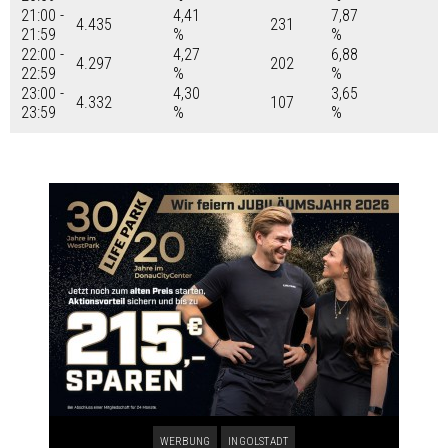
21:00 -
4,41
7,87
4.435
231
21:59
%
%
22:00 -
4,27
6,88
4.297
202
22:59
%
%
23:00 -
4,30
3,65
4.332
107
23:59
%
%
WERBUNG
INGOLSTADT