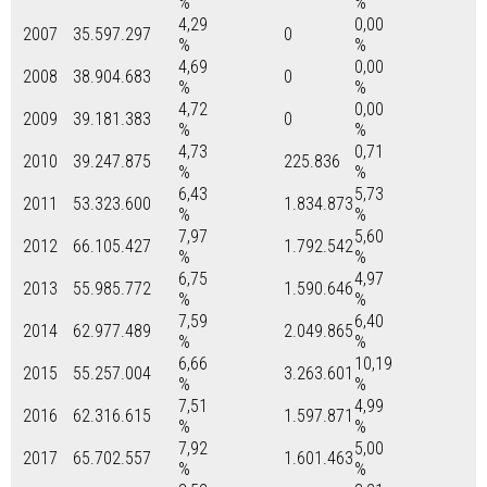
%
%
4,29
0,00
2007
35.597.297
0
%
%
4,69
0,00
2008
38.904.683
0
%
%
4,72
0,00
2009
39.181.383
0
%
%
4,73
0,71
2010
39.247.875
225.836
%
%
6,43
5,73
2011
53.323.600
1.834.873
%
%
7,97
5,60
2012
66.105.427
1.792.542
%
%
6,75
4,97
2013
55.985.772
1.590.646
%
%
7,59
6,40
2014
62.977.489
2.049.865
%
%
6,66
10,19
2015
55.257.004
3.263.601
%
%
7,51
4,99
2016
62.316.615
1.597.871
%
%
7,92
5,00
2017
65.702.557
1.601.463
%
%