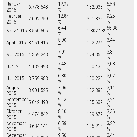
Januar
12,27
5,58
6.778.548
182.033
2015
%
%
Februar
12,84
9,25
7.092.759
301.826
2015
%
%
6,44
55,38
März 2015
3.560.505
1.807.239
%
%
5,90
3,44
April 2015
3.261.415
112.274
%
%
7,91
3,81
Mai 2015
4.369.243
124.363
%
%
7,48
3,08
Juni 2015
4.132.498
100.435
%
%
6,80
3,07
Juli 2015
3.759.983
100.225
%
%
August
7,06
3,14
3.901.525
102.382
2015
%
%
September
9,13
3,24
5.042.493
105.689
2015
%
%
Oktober
8,10
3,36
4.474.842
109.679
2015
%
%
November
6,58
3,22
3.634.141
105.218
2015
%
%
Dezember
9,50
3,44