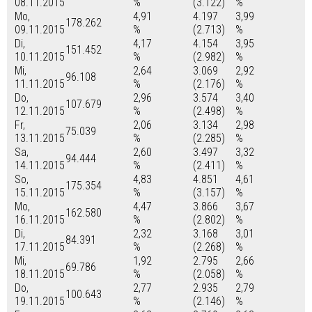
08.11.2015
%
(3.122)
%
Mo,
4,91
4.197
3,99
178.262
09.11.2015
%
(2.713)
%
Di,
4,17
4.154
3,95
151.452
10.11.2015
%
(2.982)
%
Mi,
2,64
3.069
2,92
96.108
11.11.2015
%
(2.176)
%
Do,
2,96
3.574
3,40
107.679
12.11.2015
%
(2.498)
%
Fr,
2,06
3.134
2,98
75.039
13.11.2015
%
(2.285)
%
Sa,
2,60
3.497
3,32
94.444
14.11.2015
%
(2.411)
%
So,
4,83
4.851
4,61
175.354
15.11.2015
%
(3.157)
%
Mo,
4,47
3.866
3,67
162.580
16.11.2015
%
(2.802)
%
Di,
2,32
3.168
3,01
84.391
17.11.2015
%
(2.268)
%
Mi,
1,92
2.795
2,66
69.786
18.11.2015
%
(2.058)
%
Do,
2,77
2.935
2,79
100.643
19.11.2015
%
(2.146)
%