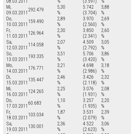
08.03.2011
%
(3.591)
%
Mi,
5,30
5.742
3,88
292.479
09.03.2011
%
(3.704)
%
Do,
2,89
3.970
2,69
159.490
10.03.2011
%
(2.560)
%
Fr,
2,30
3.850
2,60
126.964
11.03.2011
%
(2.341)
%
Sa,
2,07
4.509
3,05
114.058
12.03.2011
%
(2.792)
%
So,
3,51
5.706
3,86
193.335
13.03.2011
%
(3.420)
%
Mo,
3,21
4.698
3,18
176.771
14.03.2011
%
(2.986)
%
Di,
2,46
3.426
2,32
135.447
15.03.2011
%
(2.118)
%
Mi,
2,25
3.076
2,08
124.265
16.03.2011
%
(1.931)
%
Do,
1,10
3.257
2,20
60.683
17.03.2011
%
(1.935)
%
Fr,
1,87
3.531
2,39
103.034
18.03.2011
%
(2.079)
%
Sa,
2,36
4.522
3,06
130.001
19.03.2011
%
(2.623)
%