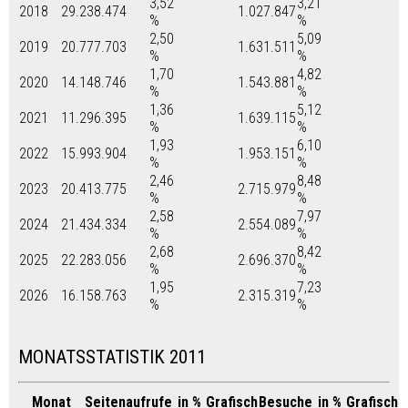
3,52
3,21
2018
29.238.474
1.027.847
%
%
2,50
5,09
2019
20.777.703
1.631.511
%
%
1,70
4,82
2020
14.148.746
1.543.881
%
%
1,36
5,12
2021
11.296.395
1.639.115
%
%
1,93
6,10
2022
15.993.904
1.953.151
%
%
2,46
8,48
2023
20.413.775
2.715.979
%
%
2,58
7,97
2024
21.434.334
2.554.089
%
%
2,68
8,42
2025
22.283.056
2.696.370
%
%
1,95
7,23
2026
16.158.763
2.315.319
%
%
MONATSSTATISTIK 2011
Monat
Seitenaufrufe
in %
Grafisch
Besuche
in %
Grafisch