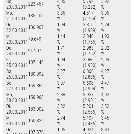
So,
4,05
5.792
3,92
223.457
20.03.2011
%
(3.282)
%
Mo,
3,36
4.517
3,06
185.106
21.03.2011
%
(2.764)
%
Di,
1,94
3.315
2,24
106.967
22.03.2011
%
(1.989)
%
Mi,
1,44
2.848
1,93
79.649
23.03.2011
%
(1.756)
%
Do,
1,71
2.983
2,02
94.207
24.03.2011
%
(1.752)
%
Fr,
1,94
3.086
2,09
107.148
25.03.2011
%
(1.930)
%
Sa,
3,27
6.308
4,27
180.092
26.03.2011
%
(2.885)
%
So,
3,07
6.608
4,47
169.369
27.03.2011
%
(2.994)
%
Mo,
2,88
5.937
4,02
158.968
28.03.2011
%
(2.901)
%
Di,
3,32
5.201
3,52
183.002
29.03.2011
%
(2.556)
%
Mi,
2,74
5.107
3,45
150.829
30.03.2011
%
(2.485)
%
Do,
1,95
4.924
3,33
107.570