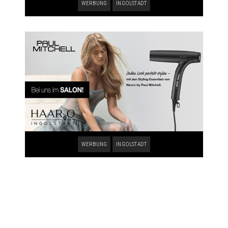
WERBUNG
INGOLSTADT
WERBUNG
INGOLSTADT