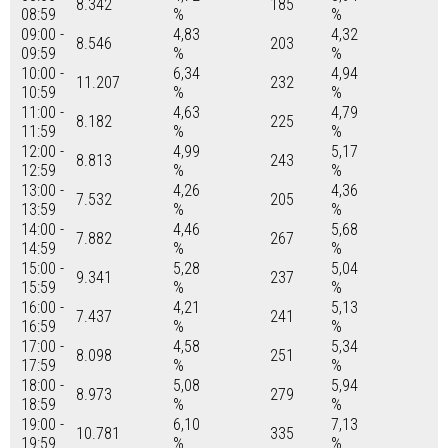
8.342
185
08:59
%
%
09:00 -
4,83
4,32
8.546
203
09:59
%
%
10:00 -
6,34
4,94
11.207
232
10:59
%
%
11:00 -
4,63
4,79
8.182
225
11:59
%
%
12:00 -
4,99
5,17
8.813
243
12:59
%
%
13:00 -
4,26
4,36
7.532
205
13:59
%
%
14:00 -
4,46
5,68
7.882
267
14:59
%
%
15:00 -
5,28
5,04
9.341
237
15:59
%
%
16:00 -
4,21
5,13
7.437
241
16:59
%
%
17:00 -
4,58
5,34
8.098
251
17:59
%
%
18:00 -
5,08
5,94
8.973
279
18:59
%
%
19:00 -
6,10
7,13
10.781
335
19:59
%
%