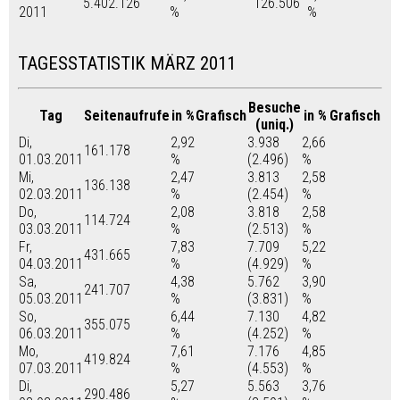
5.402.126
126.506
2011
%
%
TAGESSTATISTIK MÄRZ 2011
Besuche
Tag
Seitenaufrufe
in %
Grafisch
in %
Grafisch
(uniq.)
Di,
2,92
3.938
2,66
161.178
01.03.2011
%
(2.496)
%
Mi,
2,47
3.813
2,58
136.138
02.03.2011
%
(2.454)
%
Do,
2,08
3.818
2,58
114.724
03.03.2011
%
(2.513)
%
Fr,
7,83
7.709
5,22
431.665
04.03.2011
%
(4.929)
%
Sa,
4,38
5.762
3,90
241.707
05.03.2011
%
(3.831)
%
So,
6,44
7.130
4,82
355.075
06.03.2011
%
(4.252)
%
Mo,
7,61
7.176
4,85
419.824
07.03.2011
%
(4.553)
%
Di,
5,27
5.563
3,76
290.486