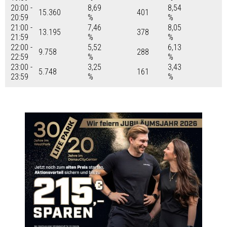
20:00 -
8,69
8,54
15.360
401
20:59
%
%
21:00 -
7,46
8,05
13.195
378
21:59
%
%
22:00 -
5,52
6,13
9.758
288
22:59
%
%
23:00 -
3,25
3,43
5.748
161
23:59
%
%