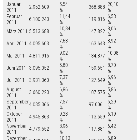
Januar
5,54
20,10
2.952.609
368.888
2011
%
%
Februar
11,44
6,53
6.100.243
119.816
2011
%
%
10,34
8,06
März 2011
5.513.688
147.822
%
%
7,68
8,92
April 2011
4.095.603
163.643
%
%
9,02
10,08
Mai 2011
4.811.915
184.877
%
%
5,80
8,70
Juni 2011
3.095.052
159.651
%
%
7,37
6,96
Juli 2011
3.931.360
127.649
%
%
August
6,86
5,86
3.660.223
107.575
2011
%
%
September
7,57
5,29
4.035.366
97.006
2011
%
%
Oktober
9,28
6,19
4.945.863
113.559
2011
%
%
November
8,96
6,42
4.779.552
117.881
2011
%
%
Dezember
10,13
6,89