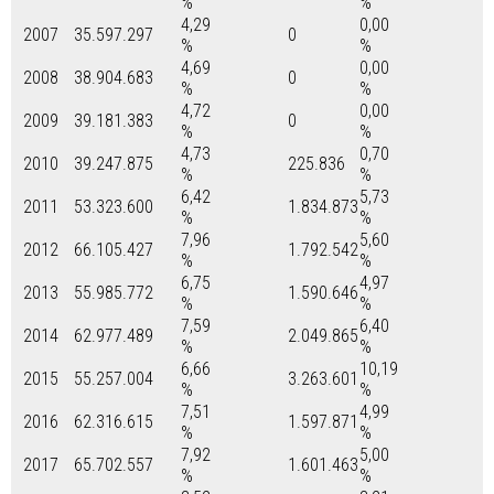
%
%
4,29
0,00
2007
35.597.297
0
%
%
4,69
0,00
2008
38.904.683
0
%
%
4,72
0,00
2009
39.181.383
0
%
%
4,73
0,70
2010
39.247.875
225.836
%
%
6,42
5,73
2011
53.323.600
1.834.873
%
%
7,96
5,60
2012
66.105.427
1.792.542
%
%
6,75
4,97
2013
55.985.772
1.590.646
%
%
7,59
6,40
2014
62.977.489
2.049.865
%
%
6,66
10,19
2015
55.257.004
3.263.601
%
%
7,51
4,99
2016
62.316.615
1.597.871
%
%
7,92
5,00
2017
65.702.557
1.601.463
%
%