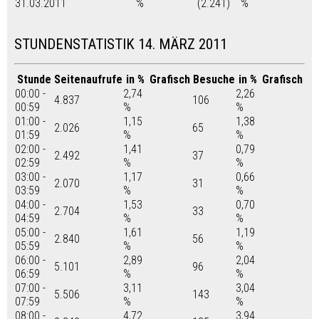
31.03.2011
%
(2.241)
%
STUNDENSTATISTIK 14. MÄRZ 2011
Stunde
Seitenaufrufe
in %
Grafisch
Besuche
in %
Grafisch
00:00 -
2,74
2,26
4.837
106
00:59
%
%
01:00 -
1,15
1,38
2.026
65
01:59
%
%
02:00 -
1,41
0,79
2.492
37
02:59
%
%
03:00 -
1,17
0,66
2.070
31
03:59
%
%
04:00 -
1,53
0,70
2.704
33
04:59
%
%
05:00 -
1,61
1,19
2.840
56
05:59
%
%
06:00 -
2,89
2,04
5.101
96
06:59
%
%
07:00 -
3,11
3,04
5.506
143
07:59
%
%
08:00 -
4,72
3,94