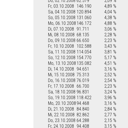
Do, 02.10.2008
62.579
2,09 %
Fr, 03.10.2008
146.190
4,89 %
Sa, 04.10.2008
120.894
4,04 %
So, 05.10.2008
131.060
4,38 %
Mo, 06.10.2008
146.172
4,88 %
Di, 07.10.2008
91.711
3,06 %
Mi, 08.10.2008
68.135
2,28 %
Do, 09.10.2008
66.650
2,23 %
Fr, 10.10.2008
102.588
3,43 %
Sa, 11.10.2008
114.054
3,81 %
So, 12.10.2008
154.770
5,17 %
Mo, 13.10.2008
135.082
4,51 %
Di, 14.10.2008
94.651
3,16 %
Mi, 15.10.2008
75.313
2,52 %
Do, 16.10.2008
76.019
2,54 %
Fr, 17.10.2008
66.700
2,23 %
Sa, 18.10.2008
96.831
3,24 %
So, 19.10.2008
118.422
3,96 %
Mo, 20.10.2008
94.468
3,16 %
Di, 21.10.2008
84.840
2,84 %
Mi, 22.10.2008
82.862
2,77 %
Do, 23.10.2008
64.288
2,15 %
Fr, 24.10.2008
94.408
3,15 %