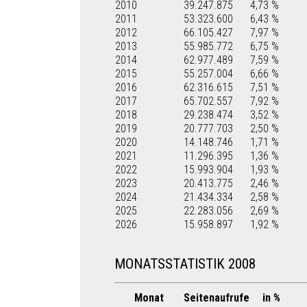
2010
39.247.875
4,73 %
2011
53.323.600
6,43 %
2012
66.105.427
7,97 %
2013
55.985.772
6,75 %
2014
62.977.489
7,59 %
2015
55.257.004
6,66 %
2016
62.316.615
7,51 %
2017
65.702.557
7,92 %
2018
29.238.474
3,52 %
2019
20.777.703
2,50 %
2020
14.148.746
1,71 %
2021
11.296.395
1,36 %
2022
15.993.904
1,93 %
2023
20.413.775
2,46 %
2024
21.434.334
2,58 %
2025
22.283.056
2,69 %
2026
15.958.897
1,92 %
MONATSSTATISTIK 2008
Monat
Seitenaufrufe
in %