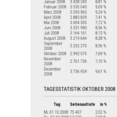
Januar 2008
3.428.243
8,81 %
Februar 2008
3.535.043
9,09 %
März 2008
3.593.963
9,24 %
April 2008
2.883.829
7,41 %
Mai 2008
3.004.305
7,72 %
Juni 2008
3.331.990
8,56 %
Juli 2008
3.164.161
8,13 %
August 2008
3.219.644
8,28 %
September
3.252.270
8,36 %
2008
Oktober 2008
2.992.575
7,69 %
November
2.761.736
7,10 %
2008
Dezember
3.736.924
9,61 %
2008
TAGESSTATISTIK OKTOBER 2008
Tag
Seitenaufrufe
in %
Mi, 01.10.2008
75.407
2,52 %