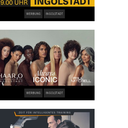
WERBUNG
INGOLSTADT
WERBUNG
INGOLSTADT