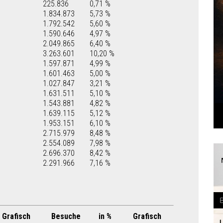
225.836
0,71 %
1.834.873
5,73 %
1.792.542
5,60 %
1.590.646
4,97 %
2.049.865
6,40 %
3.263.601
10,20 %
1.597.871
4,99 %
1.601.463
5,00 %
1.027.847
3,21 %
1.631.511
5,10 %
1.543.881
4,82 %
1.639.115
5,12 %
1.953.151
6,10 %
2.715.979
8,48 %
2.554.089
7,98 %
2.696.370
8,42 %
2.291.966
7,16 %
Grafisch
Besuche
in %
Grafisch