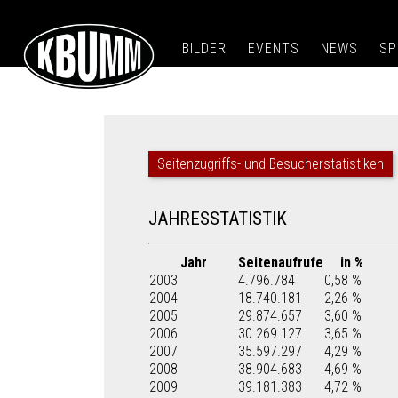
BILDER
EVENTS
NEWS
SP
Seitenzugriffs- und Besucherstatistiken
JAHRESSTATISTIK
Jahr
Seitenaufrufe
in %
2003
4.796.784
0,58 %
2004
18.740.181
2,26 %
2005
29.874.657
3,60 %
2006
30.269.127
3,65 %
2007
35.597.297
4,29 %
2008
38.904.683
4,69 %
2009
39.181.383
4,72 %