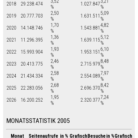
3,52
3,21
2018
29.238.474
1.027.847
%
%
2,50
5,09
2019
20.777.703
1.631.511
%
%
1,70
4,82
2020
14.148.746
1.543.881
%
%
1,36
5,12
2021
11.296.395
1.639.115
%
%
1,93
6,10
2022
15.993.904
1.953.151
%
%
2,46
8,48
2023
20.413.775
2.715.979
%
%
2,58
7,97
2024
21.434.334
2.554.089
%
%
2,68
8,42
2025
22.283.056
2.696.370
%
%
1,95
7,24
2026
16.200.252
2.320.377
%
%
MONATSSTATISTIK 2005
Monat
Seitenaufrufe
in %
Grafisch
Besuche
in %
Grafisch