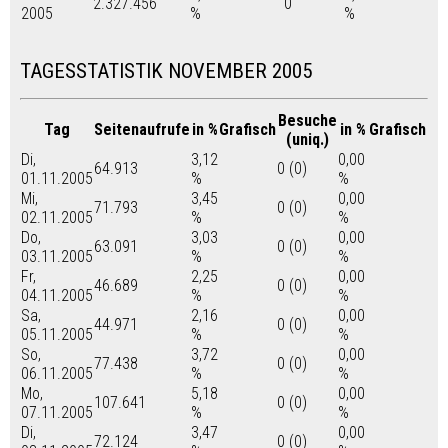
2.327.456
0
2005
%
%
TAGESSTATISTIK NOVEMBER 2005
Besuche
Tag
Seitenaufrufe
in %
Grafisch
in %
Grafisch
(uniq.)
Di,
3,12
0,00
64.913
0 (0)
01.11.2005
%
%
Mi,
3,45
0,00
71.793
0 (0)
02.11.2005
%
%
Do,
3,03
0,00
63.091
0 (0)
03.11.2005
%
%
Fr,
2,25
0,00
46.689
0 (0)
04.11.2005
%
%
Sa,
2,16
0,00
44.971
0 (0)
05.11.2005
%
%
So,
3,72
0,00
77.438
0 (0)
06.11.2005
%
%
Mo,
5,18
0,00
107.641
0 (0)
07.11.2005
%
%
Di,
3,47
0,00
72.124
0 (0)