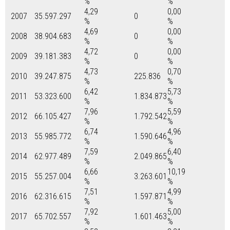
%
%
4,29
0,00
2007
35.597.297
0
%
%
4,69
0,00
2008
38.904.683
0
%
%
4,72
0,00
2009
39.181.383
0
%
%
4,73
0,70
2010
39.247.875
225.836
%
%
6,42
5,73
2011
53.323.600
1.834.873
%
%
7,96
5,59
2012
66.105.427
1.792.542
%
%
6,74
4,96
2013
55.985.772
1.590.646
%
%
7,59
6,40
2014
62.977.489
2.049.865
%
%
6,66
10,19
2015
55.257.004
3.263.601
%
%
7,51
4,99
2016
62.316.615
1.597.871
%
%
7,92
5,00
2017
65.702.557
1.601.463
%
%