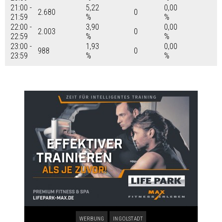
21:00 -
5,22
0,00
2.680
0
21:59
%
%
22:00 -
3,90
0,00
2.003
0
22:59
%
%
23:00 -
1,93
0,00
988
0
23:59
%
%
WERBUNG
INGOLSTADT