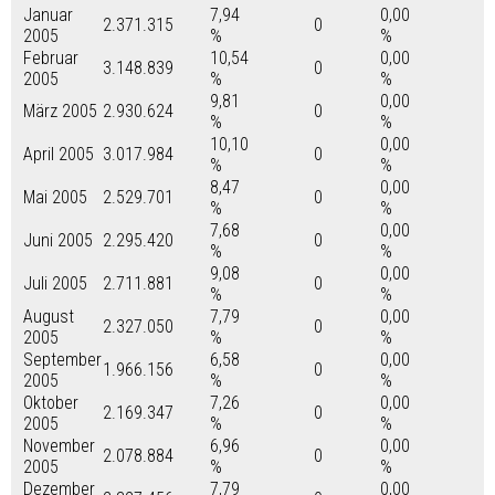
Januar
7,94
0,00
2.371.315
0
2005
%
%
Februar
10,54
0,00
3.148.839
0
2005
%
%
9,81
0,00
März 2005
2.930.624
0
%
%
10,10
0,00
April 2005
3.017.984
0
%
%
8,47
0,00
Mai 2005
2.529.701
0
%
%
7,68
0,00
Juni 2005
2.295.420
0
%
%
9,08
0,00
Juli 2005
2.711.881
0
%
%
August
7,79
0,00
2.327.050
0
2005
%
%
September
6,58
0,00
1.966.156
0
2005
%
%
Oktober
7,26
0,00
2.169.347
0
2005
%
%
November
6,96
0,00
2.078.884
0
2005
%
%
Dezember
7,79
0,00