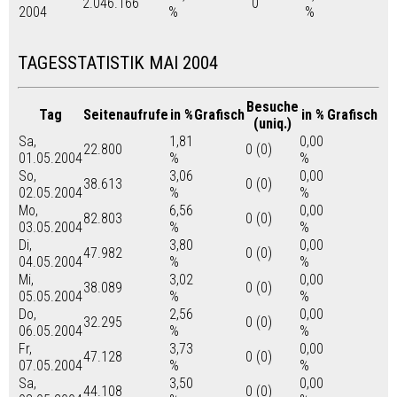
2.046.166
0
2004
%
%
TAGESSTATISTIK MAI 2004
Besuche
Tag
Seitenaufrufe
in %
Grafisch
in %
Grafisch
(uniq.)
Sa,
1,81
0,00
22.800
0 (0)
01.05.2004
%
%
So,
3,06
0,00
38.613
0 (0)
02.05.2004
%
%
Mo,
6,56
0,00
82.803
0 (0)
03.05.2004
%
%
Di,
3,80
0,00
47.982
0 (0)
04.05.2004
%
%
Mi,
3,02
0,00
38.089
0 (0)
05.05.2004
%
%
Do,
2,56
0,00
32.295
0 (0)
06.05.2004
%
%
Fr,
3,73
0,00
47.128
0 (0)
07.05.2004
%
%
Sa,
3,50
0,00
44.108
0 (0)