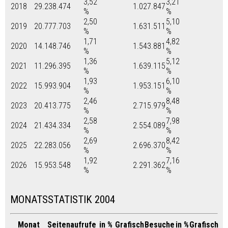
3,52
3,21
2018
29.238.474
1.027.847
%
%
2,50
5,10
2019
20.777.703
1.631.511
%
%
1,71
4,82
2020
14.148.746
1.543.881
%
%
1,36
5,12
2021
11.296.395
1.639.115
%
%
1,93
6,10
2022
15.993.904
1.953.151
%
%
2,46
8,48
2023
20.413.775
2.715.979
%
%
2,58
7,98
2024
21.434.334
2.554.089
%
%
2,69
8,42
2025
22.283.056
2.696.370
%
%
1,92
7,16
2026
15.953.548
2.291.362
%
%
MONATSSTATISTIK 2004
Monat
Seitenaufrufe
in %
Grafisch
Besuche
in %
Grafisch