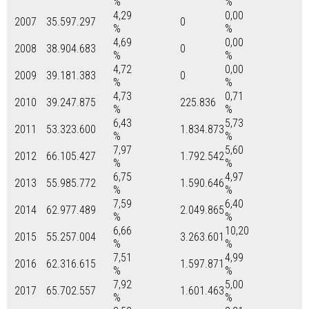
%
%
4,29
0,00
2007
35.597.297
0
%
%
4,69
0,00
2008
38.904.683
0
%
%
4,72
0,00
2009
39.181.383
0
%
%
4,73
0,71
2010
39.247.875
225.836
%
%
6,43
5,73
2011
53.323.600
1.834.873
%
%
7,97
5,60
2012
66.105.427
1.792.542
%
%
6,75
4,97
2013
55.985.772
1.590.646
%
%
7,59
6,40
2014
62.977.489
2.049.865
%
%
6,66
10,20
2015
55.257.004
3.263.601
%
%
7,51
4,99
2016
62.316.615
1.597.871
%
%
7,92
5,00
2017
65.702.557
1.601.463
%
%