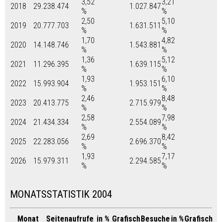
3,52
3,21
2018
29.238.474
1.027.847
%
%
2,50
5,10
2019
20.777.703
1.631.511
%
%
1,70
4,82
2020
14.148.746
1.543.881
%
%
1,36
5,12
2021
11.296.395
1.639.115
%
%
1,93
6,10
2022
15.993.904
1.953.151
%
%
2,46
8,48
2023
20.413.775
2.715.979
%
%
2,58
7,98
2024
21.434.334
2.554.089
%
%
2,69
8,42
2025
22.283.056
2.696.370
%
%
1,93
7,17
2026
15.979.311
2.294.585
%
%
MONATSSTATISTIK 2004
Monat
Seitenaufrufe
in %
Grafisch
Besuche
in %
Grafisch