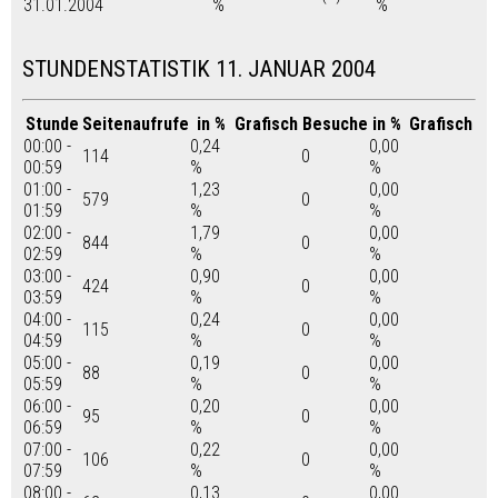
31.01.2004
%
%
STUNDENSTATISTIK 11. JANUAR 2004
Stunde
Seitenaufrufe
in %
Grafisch
Besuche
in %
Grafisch
00:00 -
0,24
0,00
114
0
00:59
%
%
01:00 -
1,23
0,00
579
0
01:59
%
%
02:00 -
1,79
0,00
844
0
02:59
%
%
03:00 -
0,90
0,00
424
0
03:59
%
%
04:00 -
0,24
0,00
115
0
04:59
%
%
05:00 -
0,19
0,00
88
0
05:59
%
%
06:00 -
0,20
0,00
95
0
06:59
%
%
07:00 -
0,22
0,00
106
0
07:59
%
%
08:00 -
0,13
0,00