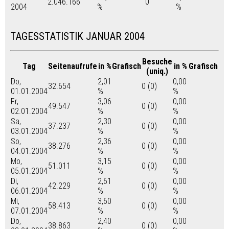
2.046.166
0
2004
%
%
TAGESSTATISTIK JANUAR 2004
Besuche
Tag
Seitenaufrufe
in %
Grafisch
in %
Grafisch
(uniq.)
Do,
2,01
0,00
32.654
0 (0)
01.01.2004
%
%
Fr,
3,06
0,00
49.547
0 (0)
02.01.2004
%
%
Sa,
2,30
0,00
37.237
0 (0)
03.01.2004
%
%
So,
2,36
0,00
38.276
0 (0)
04.01.2004
%
%
Mo,
3,15
0,00
51.011
0 (0)
05.01.2004
%
%
Di,
2,61
0,00
42.229
0 (0)
06.01.2004
%
%
Mi,
3,60
0,00
58.413
0 (0)
07.01.2004
%
%
Do,
2,40
0,00
38.863
0 (0)