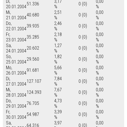
Di,
3,17
0,00
51.336
0 (0)
20.01.2004
%
%
Mi,
2,51
0,00
40.680
0 (0)
21.01.2004
%
%
Do,
2,46
0,00
39.935
0 (0)
22.01.2004
%
%
Fr,
2,18
0,00
35.285
0 (0)
23.01.2004
%
%
Sa,
1,27
0,00
20.602
0 (0)
24.01.2004
%
%
So,
1,82
0,00
29.560
0 (0)
25.01.2004
%
%
Mo,
5,66
0,00
91.681
0 (0)
26.01.2004
%
%
Di,
7,84
0,00
127.107
0 (0)
27.01.2004
%
%
Mi,
7,67
0,00
124.393
0 (0)
28.01.2004
%
%
Do,
4,73
0,00
76.705
0 (0)
29.01.2004
%
%
Fr,
3,39
0,00
54.987
0 (0)
30.01.2004
%
%
Sa,
3,97
0,00
64.316
0 (0)