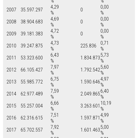
%
%
4,29
0,00
2007
35.597.297
0
%
%
4,69
0,00
2008
38.904.683
0
%
%
4,72
0,00
2009
39.181.383
0
%
%
4,73
0,71
2010
39.247.875
225.836
%
%
6,43
5,73
2011
53.323.600
1.834.873
%
%
7,97
5,60
2012
66.105.427
1.792.542
%
%
6,75
4,97
2013
55.985.772
1.590.646
%
%
7,59
6,40
2014
62.977.489
2.049.865
%
%
6,66
10,19
2015
55.257.004
3.263.601
%
%
7,51
4,99
2016
62.316.615
1.597.871
%
%
7,92
5,00
2017
65.702.557
1.601.463
%
%