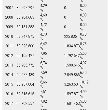
%
%
4,29
0,00
2007
35.597.297
0
%
%
4,69
0,00
2008
38.904.683
0
%
%
4,72
0,00
2009
39.181.383
0
%
%
4,73
0,70
2010
39.247.875
225.836
%
%
6,42
5,73
2011
53.323.600
1.834.873
%
%
7,96
5,60
2012
66.105.427
1.792.542
%
%
6,74
4,97
2013
55.985.772
1.590.646
%
%
7,59
6,40
2014
62.977.489
2.049.865
%
%
6,66
10,19
2015
55.257.004
3.263.601
%
%
7,51
4,99
2016
62.316.615
1.597.871
%
%
7,92
5,00
2017
65.702.557
1.601.463
%
%