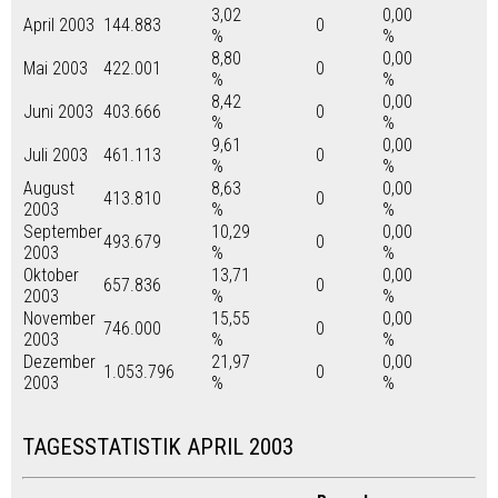
3,02
0,00
April 2003
144.883
0
%
%
8,80
0,00
Mai 2003
422.001
0
%
%
8,42
0,00
Juni 2003
403.666
0
%
%
9,61
0,00
Juli 2003
461.113
0
%
%
August
8,63
0,00
413.810
0
2003
%
%
September
10,29
0,00
493.679
0
2003
%
%
Oktober
13,71
0,00
657.836
0
2003
%
%
November
15,55
0,00
746.000
0
2003
%
%
Dezember
21,97
0,00
1.053.796
0
2003
%
%
TAGESSTATISTIK APRIL 2003