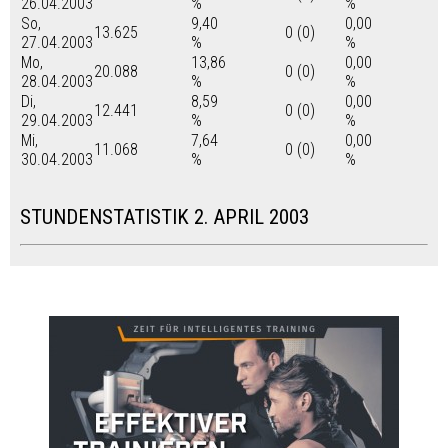
26.04.2003
%
%
So,
9,40
0,00
13.625
0 (0)
27.04.2003
%
%
Mo,
13,86
0,00
20.088
0 (0)
28.04.2003
%
%
Di,
8,59
0,00
12.441
0 (0)
29.04.2003
%
%
Mi,
7,64
0,00
11.068
0 (0)
30.04.2003
%
%
STUNDENSTATISTIK 2. APRIL 2003