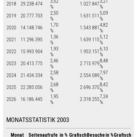
3,52
3,21
2018
29.238.474
1.027.847
%
%
2,50
5,09
2019
20.777.703
1.631.511
%
%
1,70
4,82
2020
14.148.746
1.543.881
%
%
1,36
5,12
2021
11.296.395
1.639.115
%
%
1,93
6,10
2022
15.993.904
1.953.151
%
%
2,46
8,48
2023
20.413.775
2.715.979
%
%
2,58
7,97
2024
21.434.334
2.554.089
%
%
2,68
8,42
2025
22.283.056
2.696.370
%
%
1,95
7,24
2026
16.186.445
2.318.255
%
%
MONATSSTATISTIK 2003
Monat
Seitenaufrufe
in %
Grafisch
Besuche
in %
Grafisch