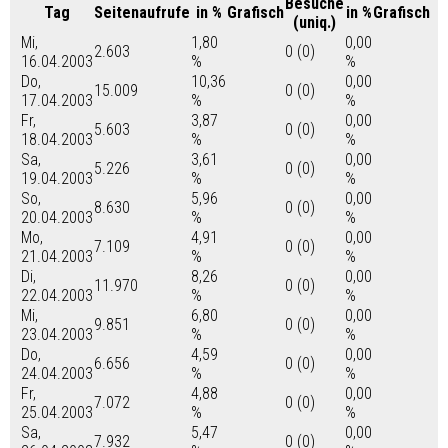
Besuche
Tag
Seitenaufrufe
in %
Grafisch
in %
Grafisch
(uniq.)
Mi,
1,80
0,00
2.603
0 (0)
16.04.2003
%
%
Do,
10,36
0,00
15.009
0 (0)
17.04.2003
%
%
Fr,
3,87
0,00
5.603
0 (0)
18.04.2003
%
%
Sa,
3,61
0,00
5.226
0 (0)
19.04.2003
%
%
So,
5,96
0,00
8.630
0 (0)
20.04.2003
%
%
Mo,
4,91
0,00
7.109
0 (0)
21.04.2003
%
%
Di,
8,26
0,00
11.970
0 (0)
22.04.2003
%
%
Mi,
6,80
0,00
9.851
0 (0)
23.04.2003
%
%
Do,
4,59
0,00
6.656
0 (0)
24.04.2003
%
%
Fr,
4,88
0,00
7.072
0 (0)
25.04.2003
%
%
Sa,
5,47
0,00
7.932
0 (0)