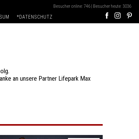
Besucher online: 746 | Besucher heute: 3036
SSUM
*DATENSCHUTZ
olg.
nke an unsere Partner Lifepark Max