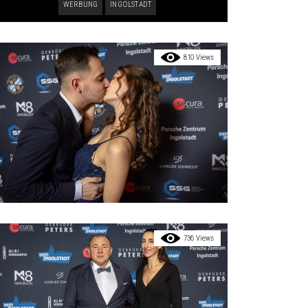
WERBUNG
INGOLSTADT
810 Views
736 Views