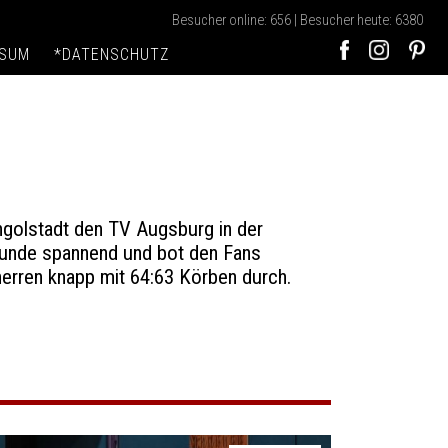
Besucher online: 656 | Besucher heute: 6380
SSUM
*DATENSCHUTZ
ngolstadt den TV Augsburg in der
Sekunde spannend und bot den Fans
erren knapp mit 64:63 Körben durch.