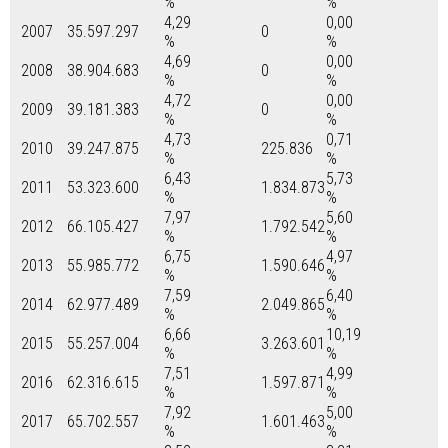
%
%
4,29
0,00
2007
35.597.297
0
%
%
4,69
0,00
2008
38.904.683
0
%
%
4,72
0,00
2009
39.181.383
0
%
%
4,73
0,71
2010
39.247.875
225.836
%
%
6,43
5,73
2011
53.323.600
1.834.873
%
%
7,97
5,60
2012
66.105.427
1.792.542
%
%
6,75
4,97
2013
55.985.772
1.590.646
%
%
7,59
6,40
2014
62.977.489
2.049.865
%
%
6,66
10,19
2015
55.257.004
3.263.601
%
%
7,51
4,99
2016
62.316.615
1.597.871
%
%
7,92
5,00
2017
65.702.557
1.601.463
%
%