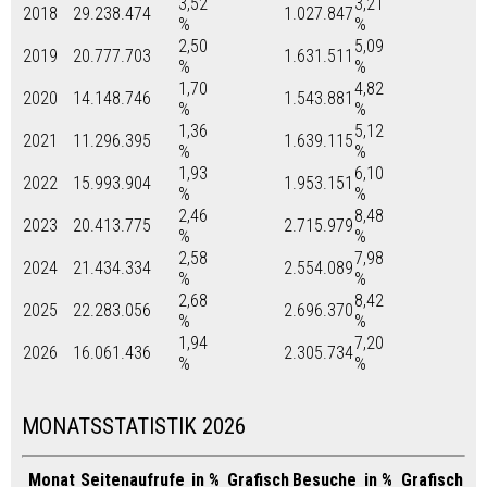
3,52
3,21
2018
29.238.474
1.027.847
%
%
2,50
5,09
2019
20.777.703
1.631.511
%
%
1,70
4,82
2020
14.148.746
1.543.881
%
%
1,36
5,12
2021
11.296.395
1.639.115
%
%
1,93
6,10
2022
15.993.904
1.953.151
%
%
2,46
8,48
2023
20.413.775
2.715.979
%
%
2,58
7,98
2024
21.434.334
2.554.089
%
%
2,68
8,42
2025
22.283.056
2.696.370
%
%
1,94
7,20
2026
16.061.436
2.305.734
%
%
MONATSSTATISTIK 2026
Monat
Seitenaufrufe
in %
Grafisch
Besuche
in %
Grafisch