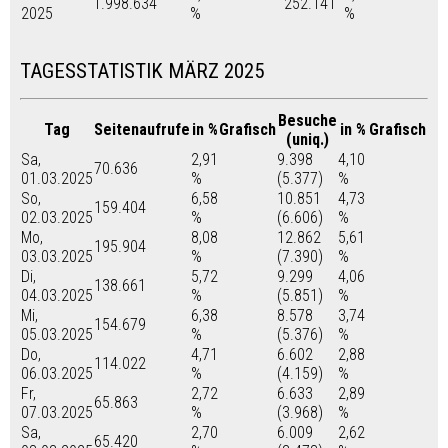
1.998.634
252.141
2025
%
%
TAGESSTATISTIK MÄRZ 2025
Besuche
Tag
Seitenaufrufe
in %
Grafisch
in %
Grafisch
(uniq.)
Sa,
2,91
9.398
4,10
70.636
01.03.2025
%
(5.377)
%
So,
6,58
10.851
4,73
159.404
02.03.2025
%
(6.606)
%
Mo,
8,08
12.862
5,61
195.904
03.03.2025
%
(7.390)
%
Di,
5,72
9.299
4,06
138.661
04.03.2025
%
(5.851)
%
Mi,
6,38
8.578
3,74
154.679
05.03.2025
%
(5.376)
%
Do,
4,71
6.602
2,88
114.022
06.03.2025
%
(4.159)
%
Fr,
2,72
6.633
2,89
65.863
07.03.2025
%
(3.968)
%
Sa,
2,70
6.009
2,62
65.420