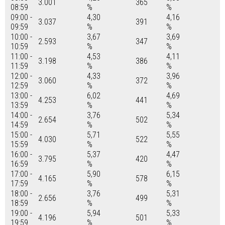
3.001
365
08:59
%
%
09:00 -
4,30
4,16
3.037
391
09:59
%
%
10:00 -
3,67
3,69
2.593
347
10:59
%
%
11:00 -
4,53
4,11
3.198
386
11:59
%
%
12:00 -
4,33
3,96
3.060
372
12:59
%
%
13:00 -
6,02
4,69
4.253
441
13:59
%
%
14:00 -
3,76
5,34
2.654
502
14:59
%
%
15:00 -
5,71
5,55
4.030
522
15:59
%
%
16:00 -
5,37
4,47
3.795
420
16:59
%
%
17:00 -
5,90
6,15
4.165
578
17:59
%
%
18:00 -
3,76
5,31
2.656
499
18:59
%
%
19:00 -
5,94
5,33
4.196
501
19:59
%
%