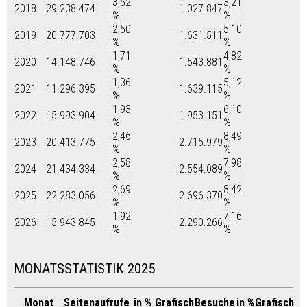
3,52
3,21
2018
29.238.474
1.027.847
%
%
2,50
5,10
2019
20.777.703
1.631.511
%
%
1,71
4,82
2020
14.148.746
1.543.881
%
%
1,36
5,12
2021
11.296.395
1.639.115
%
%
1,93
6,10
2022
15.993.904
1.953.151
%
%
2,46
8,49
2023
20.413.775
2.715.979
%
%
2,58
7,98
2024
21.434.334
2.554.089
%
%
2,69
8,42
2025
22.283.056
2.696.370
%
%
1,92
7,16
2026
15.943.845
2.290.266
%
%
MONATSSTATISTIK 2025
Monat
Seitenaufrufe
in %
Grafisch
Besuche
in %
Grafisch