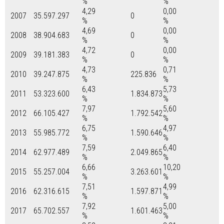
%
%
4,29
0,00
2007
35.597.297
0
%
%
4,69
0,00
2008
38.904.683
0
%
%
4,72
0,00
2009
39.181.383
0
%
%
4,73
0,71
2010
39.247.875
225.836
%
%
6,43
5,73
2011
53.323.600
1.834.873
%
%
7,97
5,60
2012
66.105.427
1.792.542
%
%
6,75
4,97
2013
55.985.772
1.590.646
%
%
7,59
6,40
2014
62.977.489
2.049.865
%
%
6,66
10,20
2015
55.257.004
3.263.601
%
%
7,51
4,99
2016
62.316.615
1.597.871
%
%
7,92
5,00
2017
65.702.557
1.601.463
%
%