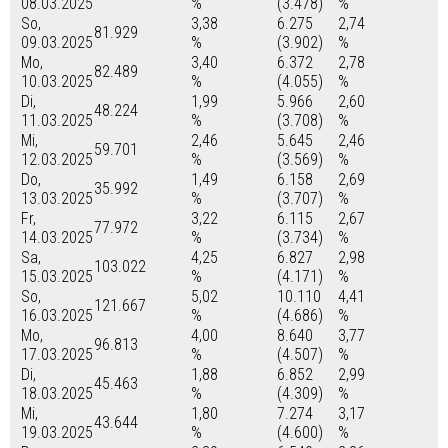
08.03.2025
%
(3.478)
%
So,
3,38
6.275
2,74
81.929
09.03.2025
%
(3.902)
%
Mo,
3,40
6.372
2,78
82.489
10.03.2025
%
(4.055)
%
Di,
1,99
5.966
2,60
48.224
11.03.2025
%
(3.708)
%
Mi,
2,46
5.645
2,46
59.701
12.03.2025
%
(3.569)
%
Do,
1,49
6.158
2,69
35.992
13.03.2025
%
(3.707)
%
Fr,
3,22
6.115
2,67
77.972
14.03.2025
%
(3.734)
%
Sa,
4,25
6.827
2,98
103.022
15.03.2025
%
(4.171)
%
So,
5,02
10.110
4,41
121.667
16.03.2025
%
(4.686)
%
Mo,
4,00
8.640
3,77
96.813
17.03.2025
%
(4.507)
%
Di,
1,88
6.852
2,99
45.463
18.03.2025
%
(4.309)
%
Mi,
1,80
7.274
3,17
43.644
19.03.2025
%
(4.600)
%