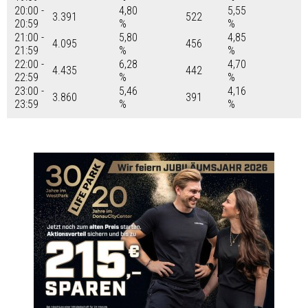
20:00 -
4,80
5,55
3.391
522
20:59
%
%
21:00 -
5,80
4,85
4.095
456
21:59
%
%
22:00 -
6,28
4,70
4.435
442
22:59
%
%
23:00 -
5,46
4,16
3.860
391
23:59
%
%