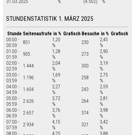
31.03.2025
%
(4.502)
%
STUNDENSTATISTIK 1. MÄRZ 2025
Stunde
Seitenaufrufe
in %
Grafisch
Besuche
in %
Grafisch
00:00 -
1,20
2,45
851
230
00:59
%
%
01:00 -
1,28
2,90
905
273
01:59
%
%
02:00 -
2,04
3,19
1.444
300
02:59
%
%
03:00 -
1,69
2,75
1.196
258
03:59
%
%
04:00 -
2,27
2,59
1.604
243
04:59
%
%
05:00 -
3,72
2,81
2.626
264
05:59
%
%
06:00 -
3,76
3,98
2.657
374
06:59
%
%
07:00 -
4,15
3,42
2.934
321
07:59
%
%
08:00 -
4,25
3,88