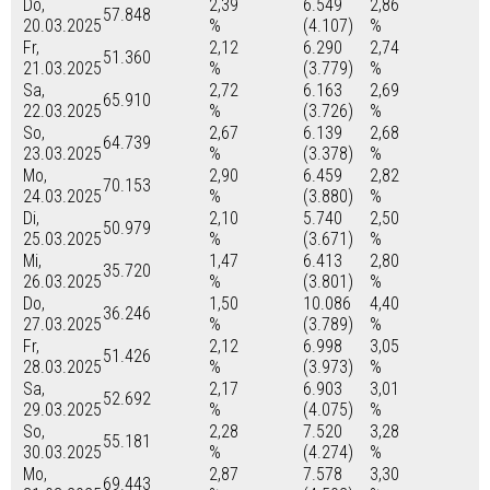
Do,
2,39
6.549
2,86
57.848
20.03.2025
%
(4.107)
%
Fr,
2,12
6.290
2,74
51.360
21.03.2025
%
(3.779)
%
Sa,
2,72
6.163
2,69
65.910
22.03.2025
%
(3.726)
%
So,
2,67
6.139
2,68
64.739
23.03.2025
%
(3.378)
%
Mo,
2,90
6.459
2,82
70.153
24.03.2025
%
(3.880)
%
Di,
2,10
5.740
2,50
50.979
25.03.2025
%
(3.671)
%
Mi,
1,47
6.413
2,80
35.720
26.03.2025
%
(3.801)
%
Do,
1,50
10.086
4,40
36.246
27.03.2025
%
(3.789)
%
Fr,
2,12
6.998
3,05
51.426
28.03.2025
%
(3.973)
%
Sa,
2,17
6.903
3,01
52.692
29.03.2025
%
(4.075)
%
So,
2,28
7.520
3,28
55.181
30.03.2025
%
(4.274)
%
Mo,
2,87
7.578
3,30
69.443