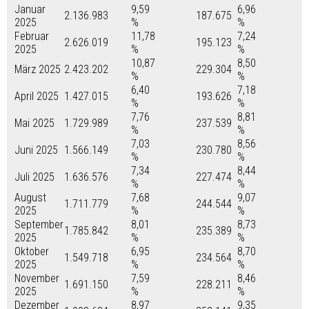
Januar
9,59
6,96
2.136.983
187.675
2025
%
%
Februar
11,78
7,24
2.626.019
195.123
2025
%
%
10,87
8,50
März 2025
2.423.202
229.304
%
%
6,40
7,18
April 2025
1.427.015
193.626
%
%
7,76
8,81
Mai 2025
1.729.989
237.539
%
%
7,03
8,56
Juni 2025
1.566.149
230.780
%
%
7,34
8,44
Juli 2025
1.636.576
227.474
%
%
August
7,68
9,07
1.711.779
244.544
2025
%
%
September
8,01
8,73
1.785.842
235.389
2025
%
%
Oktober
6,95
8,70
1.549.718
234.564
2025
%
%
November
7,59
8,46
1.691.150
228.211
2025
%
%
Dezember
8,97
9,35