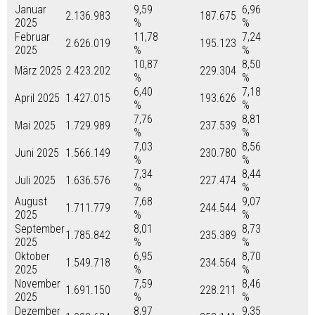
Januar
9,59
6,96
2.136.983
187.675
2025
%
%
Februar
11,78
7,24
2.626.019
195.123
2025
%
%
10,87
8,50
März 2025
2.423.202
229.304
%
%
6,40
7,18
April 2025
1.427.015
193.626
%
%
7,76
8,81
Mai 2025
1.729.989
237.539
%
%
7,03
8,56
Juni 2025
1.566.149
230.780
%
%
7,34
8,44
Juli 2025
1.636.576
227.474
%
%
August
7,68
9,07
1.711.779
244.544
2025
%
%
September
8,01
8,73
1.785.842
235.389
2025
%
%
Oktober
6,95
8,70
1.549.718
234.564
2025
%
%
November
7,59
8,46
1.691.150
228.211
2025
%
%
Dezember
8,97
9,35