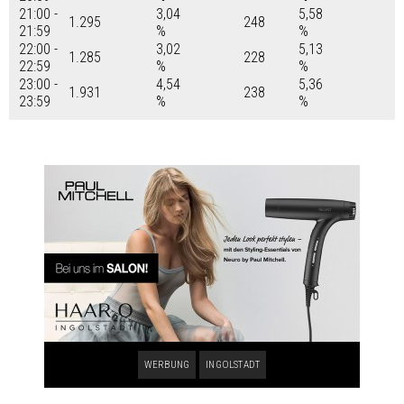
21:00 -
3,04
5,58
1.295
248
21:59
%
%
22:00 -
3,02
5,13
1.285
228
22:59
%
%
23:00 -
4,54
5,36
1.931
238
23:59
%
%
WERBUNG
INGOLSTADT