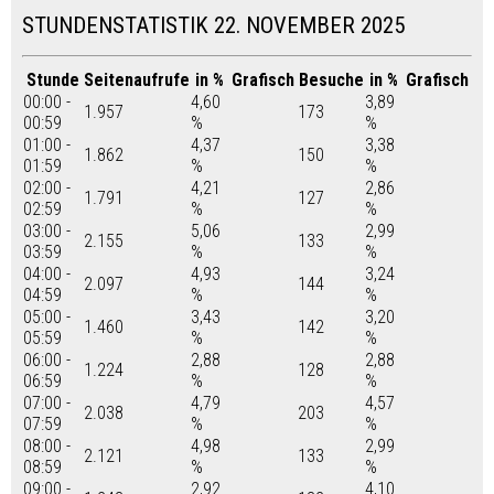
STUNDENSTATISTIK 22. NOVEMBER 2025
Stunde
Seitenaufrufe
in %
Grafisch
Besuche
in %
Grafisch
00:00 -
4,60
3,89
1.957
173
00:59
%
%
01:00 -
4,37
3,38
1.862
150
01:59
%
%
02:00 -
4,21
2,86
1.791
127
02:59
%
%
03:00 -
5,06
2,99
2.155
133
03:59
%
%
04:00 -
4,93
3,24
2.097
144
04:59
%
%
05:00 -
3,43
3,20
1.460
142
05:59
%
%
06:00 -
2,88
2,88
1.224
128
06:59
%
%
07:00 -
4,79
4,57
2.038
203
07:59
%
%
08:00 -
4,98
2,99
2.121
133
08:59
%
%
09:00 -
2,92
4,10