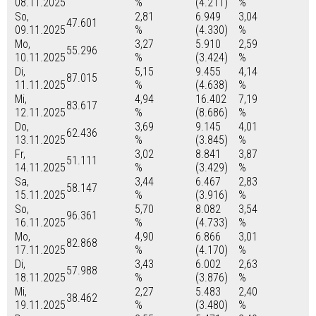
08.11.2025
%
(4.211)
%
So,
2,81
6.949
3,04
47.601
09.11.2025
%
(4.330)
%
Mo,
3,27
5.910
2,59
55.296
10.11.2025
%
(3.424)
%
Di,
5,15
9.455
4,14
87.015
11.11.2025
%
(4.638)
%
Mi,
4,94
16.402
7,19
83.617
12.11.2025
%
(8.686)
%
Do,
3,69
9.145
4,01
62.436
13.11.2025
%
(3.845)
%
Fr,
3,02
8.841
3,87
51.111
14.11.2025
%
(3.429)
%
Sa,
3,44
6.467
2,83
58.147
15.11.2025
%
(3.916)
%
So,
5,70
8.082
3,54
96.361
16.11.2025
%
(4.733)
%
Mo,
4,90
6.866
3,01
82.868
17.11.2025
%
(4.170)
%
Di,
3,43
6.002
2,63
57.988
18.11.2025
%
(3.876)
%
Mi,
2,27
5.483
2,40
38.462
19.11.2025
%
(3.480)
%