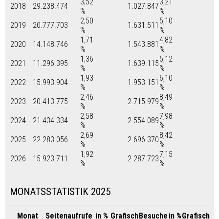
3,52
3,21
2018
29.238.474
1.027.847
%
%
2,50
5,10
2019
20.777.703
1.631.511
%
%
1,71
4,82
2020
14.148.746
1.543.881
%
%
1,36
5,12
2021
11.296.395
1.639.115
%
%
1,93
6,10
2022
15.993.904
1.953.151
%
%
2,46
8,49
2023
20.413.775
2.715.979
%
%
2,58
7,98
2024
21.434.334
2.554.089
%
%
2,69
8,42
2025
22.283.056
2.696.370
%
%
1,92
7,15
2026
15.923.711
2.287.723
%
%
MONATSSTATISTIK 2025
Monat
Seitenaufrufe
in %
Grafisch
Besuche
in %
Grafisch