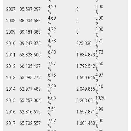
%
%
4,29
0,00
2007
35.597.297
0
%
%
4,69
0,00
2008
38.904.683
0
%
%
4,72
0,00
2009
39.181.383
0
%
%
4,73
0,71
2010
39.247.875
225.836
%
%
6,43
5,73
2011
53.323.600
1.834.873
%
%
7,97
5,60
2012
66.105.427
1.792.542
%
%
6,75
4,97
2013
55.985.772
1.590.646
%
%
7,59
6,40
2014
62.977.489
2.049.865
%
%
6,66
10,20
2015
55.257.004
3.263.601
%
%
7,51
4,99
2016
62.316.615
1.597.871
%
%
7,92
5,00
2017
65.702.557
1.601.463
%
%