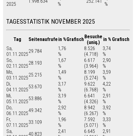
1.998.634
252.141
2025
%
%
TAGESSTATISTIK NOVEMBER 2025
Besuche
Tag
Seitenaufrufe
in %
Grafisch
in %
Grafisch
(uniq.)
Sa,
1,76
8.526
3,74
29.784
01.11.2025
%
(4.718)
%
So,
1,67
6.617
2,90
28.193
02.11.2025
%
(3.964)
%
Mo,
1,49
8.199
3,59
25.215
03.11.2025
%
(5.274)
%
Di,
3,17
9.622
4,22
53.670
04.11.2025
%
(6.768)
%
Mi,
3,19
6.641
2,91
53.886
05.11.2025
%
(4.326)
%
Do,
2,92
8.942
3,92
49.342
06.11.2025
%
(6.267)
%
Fr,
1,96
7.592
3,33
33.109
07.11.2025
%
(5.071)
%
Sa,
2,41
6.645
2,91
40.823