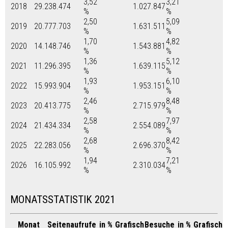
3,52
3,21
2018
29.238.474
1.027.847
%
%
2,50
5,09
2019
20.777.703
1.631.511
%
%
1,70
4,82
2020
14.148.746
1.543.881
%
%
1,36
5,12
2021
11.296.395
1.639.115
%
%
1,93
6,10
2022
15.993.904
1.953.151
%
%
2,46
8,48
2023
20.413.775
2.715.979
%
%
2,58
7,97
2024
21.434.334
2.554.089
%
%
2,68
8,42
2025
22.283.056
2.696.370
%
%
1,94
7,21
2026
16.105.992
2.310.034
%
%
MONATSSTATISTIK 2021
Monat
Seitenaufrufe
in %
Grafisch
Besuche
in %
Grafisch