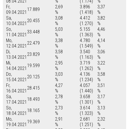
08.04.2021
%
(1.174)
%
Fr,
2,69
3.896
3,37
17.889
09.04.2021
%
(1.418)
%
Sa,
3,08
4.412
3,82
20.455
10.04.2021
%
(1.270)
%
So,
5,03
5.155
4,46
33.448
11.04.2021
%
(1.363)
%
Mo,
3,38
4.780
4,14
22.479
12.04.2021
%
(1.549)
%
Di,
3,58
3.540
3,06
23.829
13.04.2021
%
(1.163)
%
Mi,
2,95
3.719
3,22
19.599
14.04.2021
%
(1.262)
%
Do,
3,03
4.136
3,58
20.125
15.04.2021
%
(1.234)
%
Fr,
4,27
4.057
3,51
28.415
16.04.2021
%
(1.440)
%
Sa,
2,78
3.658
3,17
18.493
17.04.2021
%
(1.301)
%
So,
2,73
3.614
3,13
18.165
18.04.2021
%
(1.323)
%
Mo,
2,91
2.681
2,32
19.369
19.04.2021
%
(1.251)
%