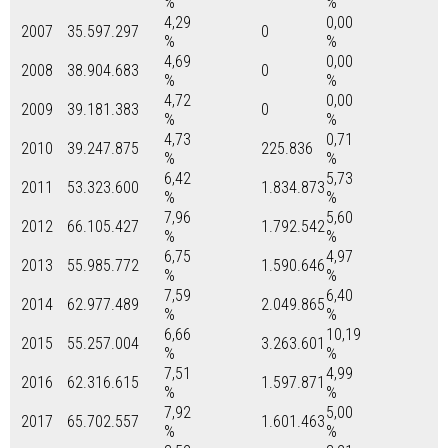
%
%
4,29
0,00
2007
35.597.297
0
%
%
4,69
0,00
2008
38.904.683
0
%
%
4,72
0,00
2009
39.181.383
0
%
%
4,73
0,71
2010
39.247.875
225.836
%
%
6,42
5,73
2011
53.323.600
1.834.873
%
%
7,96
5,60
2012
66.105.427
1.792.542
%
%
6,75
4,97
2013
55.985.772
1.590.646
%
%
7,59
6,40
2014
62.977.489
2.049.865
%
%
6,66
10,19
2015
55.257.004
3.263.601
%
%
7,51
4,99
2016
62.316.615
1.597.871
%
%
7,92
5,00
2017
65.702.557
1.601.463
%
%