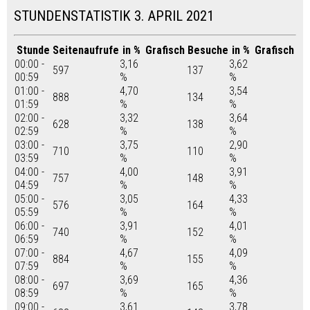
STUNDENSTATISTIK 3. APRIL 2021
Stunde
Seitenaufrufe
in %
Grafisch
Besuche
in %
Grafisch
00:00 -
3,16
3,62
597
137
00:59
%
%
01:00 -
4,70
3,54
888
134
01:59
%
%
02:00 -
3,32
3,64
628
138
02:59
%
%
03:00 -
3,75
2,90
710
110
03:59
%
%
04:00 -
4,00
3,91
757
148
04:59
%
%
05:00 -
3,05
4,33
576
164
05:59
%
%
06:00 -
3,91
4,01
740
152
06:59
%
%
07:00 -
4,67
4,09
884
155
07:59
%
%
08:00 -
3,69
4,36
697
165
08:59
%
%
09:00 -
3,61
3,78