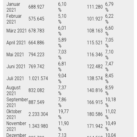
Januar
6,10
6,79
688.927
111.280
2021
%
%
Februar
5,10
6,22
575.645
101.927
2021
%
%
6,01
6,60
März 2021
678.783
108.163
%
%
5,89
7,05
April 2021
664.886
115.521
%
%
7,03
7,10
Mai 2021
794.223
116.346
%
%
6,81
7,47
Juni 2021
769.742
122.482
%
%
9,04
8,45
Juli 2021
1.021.574
138.574
%
%
August
7,37
8,59
832.082
140.816
2021
%
%
September
7,86
10,18
887.549
166.915
2021
%
%
Oktober
19,77
11,02
2.233.304
180.586
2021
%
%
November
11,90
10,49
1.343.980
171.942
2021
%
%
Dezember
7,13
10,04