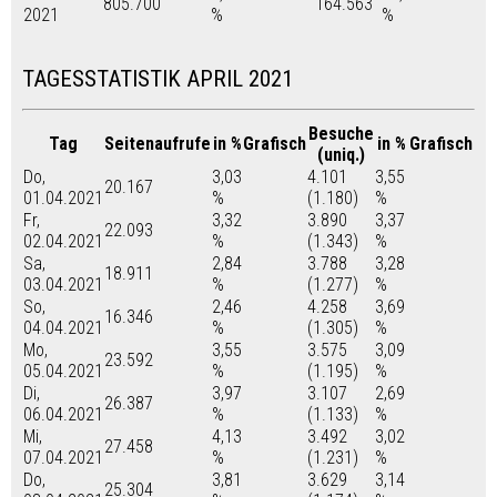
805.700
164.563
2021
%
%
TAGESSTATISTIK APRIL 2021
Besuche
Tag
Seitenaufrufe
in %
Grafisch
in %
Grafisch
(uniq.)
Do,
3,03
4.101
3,55
20.167
01.04.2021
%
(1.180)
%
Fr,
3,32
3.890
3,37
22.093
02.04.2021
%
(1.343)
%
Sa,
2,84
3.788
3,28
18.911
03.04.2021
%
(1.277)
%
So,
2,46
4.258
3,69
16.346
04.04.2021
%
(1.305)
%
Mo,
3,55
3.575
3,09
23.592
05.04.2021
%
(1.195)
%
Di,
3,97
3.107
2,69
26.387
06.04.2021
%
(1.133)
%
Mi,
4,13
3.492
3,02
27.458
07.04.2021
%
(1.231)
%
Do,
3,81
3.629
3,14
25.304