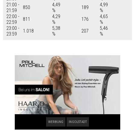
21:00 -
4,49
4,99
850
189
21:59
%
%
22:00 -
4,29
4,65
811
176
22:59
%
%
23:00 -
5,38
5,46
1.018
207
23:59
%
%
WERBUNG
INGOLSTADT