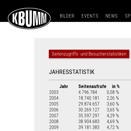
BILDER
EVENTS
NEWS
SP
Seitenzugriffs- und Besucherstatistiken
JAHRESSTATISTIK
Jahr
Seitenaufrufe
in %
2003
4.796.784
0,58 %
2004
18.740.181
2,26 %
2005
29.874.657
3,60 %
2006
30.269.127
3,65 %
2007
35.597.297
4,29 %
2008
38.904.683
4,69 %
2009
39.181.383
4,72 %