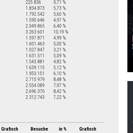
225.836
0,71 %
1.834.873
5,73 %
1.792.542
5,60 %
1.590.646
4,97 %
2.049.865
6,40 %
3.263.601
10,19 %
1.597.871
4,99 %
1.601.463
5,00 %
1.027.847
3,21 %
1.631.511
5,09 %
1.543.881
4,82 %
1.639.115
5,12 %
1.953.151
6,10 %
2.715.979
8,48 %
2.554.089
7,97 %
2.696.370
8,42 %
2.312.743
7,22 %
Grafisch
Besuche
in %
Grafisch