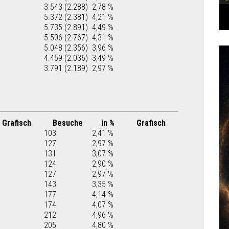
3.543 (2.288)
2,78 %
5.372 (2.381)
4,21 %
5.735 (2.891)
4,49 %
5.506 (2.767)
4,31 %
5.048 (2.356)
3,96 %
4.459 (2.036)
3,49 %
3.791 (2.189)
2,97 %
Grafisch
Besuche
in %
Grafisch
103
2,41 %
127
2,97 %
131
3,07 %
124
2,90 %
127
2,97 %
143
3,35 %
177
4,14 %
174
4,07 %
212
4,96 %
205
4,80 %