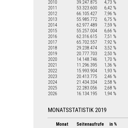
2010
39.247.875
4,73 %
2011
53.323.600
6,42 %
2012
66.105.427
7,96 %
2013
55.985.772
6,75 %
2014
62.977.489
7,59 %
2015
55.257.004
6,66 %
2016
62.316.615
7,51 %
2017
65.702.557
7,92 %
2018
29.238.474
3,52 %
2019
20.777.703
2,50 %
2020
14.148.746
1,70 %
2021
11.296.395
1,36 %
2022
15.993.904
1,93 %
2023
20.413.775
2,46 %
2024
21.434.334
2,58 %
2025
22.283.056
2,68 %
2026
16.134.195
1,94 %
MONATSSTATISTIK 2019
Monat
Seitenaufrufe
in %