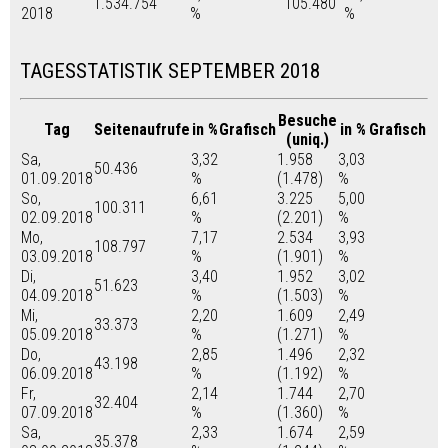
1.534.754
105.480
2018
%
%
TAGESSTATISTIK SEPTEMBER 2018
Besuche
Tag
Seitenaufrufe
in %
Grafisch
in %
Grafisch
(uniq.)
Sa,
3,32
1.958
3,03
50.436
01.09.2018
%
(1.478)
%
So,
6,61
3.225
5,00
100.311
02.09.2018
%
(2.201)
%
Mo,
7,17
2.534
3,93
108.797
03.09.2018
%
(1.901)
%
Di,
3,40
1.952
3,02
51.623
04.09.2018
%
(1.503)
%
Mi,
2,20
1.609
2,49
33.373
05.09.2018
%
(1.271)
%
Do,
2,85
1.496
2,32
43.198
06.09.2018
%
(1.192)
%
Fr,
2,14
1.744
2,70
32.404
07.09.2018
%
(1.360)
%
Sa,
2,33
1.674
2,59
35.378