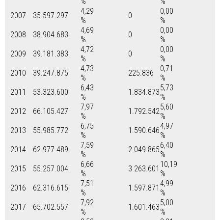
%
%
4,29
0,00
2007
35.597.297
0
%
%
4,69
0,00
2008
38.904.683
0
%
%
4,72
0,00
2009
39.181.383
0
%
%
4,73
0,71
2010
39.247.875
225.836
%
%
6,43
5,73
2011
53.323.600
1.834.873
%
%
7,97
5,60
2012
66.105.427
1.792.542
%
%
6,75
4,97
2013
55.985.772
1.590.646
%
%
7,59
6,40
2014
62.977.489
2.049.865
%
%
6,66
10,19
2015
55.257.004
3.263.601
%
%
7,51
4,99
2016
62.316.615
1.597.871
%
%
7,92
5,00
2017
65.702.557
1.601.463
%
%