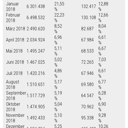
Januar
21,55
12,88
6.301.438
132.417
2018
%
%
Februar
22,23
12,66
6.498.532
130.108
2018
%
%
8,52
8,04
März 2018
2.490.620
82.687
%
%
6,96
6,61
April 2018
2.034.924
67.984
%
%
5,11
6,67
Mai 2018
1.495.247
68.533
%
%
5,02
7,03
Juni 2018
1.467.025
72.265
%
%
4,86
6,61
Juli 2018
1.420.216
67.946
%
%
August
5,17
6,77
1.510.651
69.580
2018
%
%
September
5,19
6,28
1.517.729
64.547
2018
%
%
Oktober
5,04
6,90
1.474.905
70.962
2018
%
%
November
5,10
9,28
1.492.433
95.338
2018
%
%
Dezember
5,25
10,26