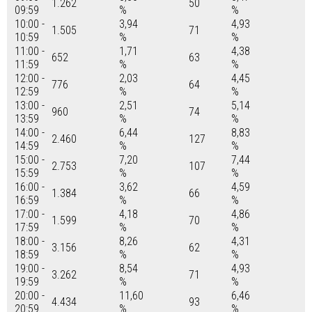
1.262
50
09:59
%
%
10:00 -
3,94
4,93
1.505
71
10:59
%
%
11:00 -
1,71
4,38
652
63
11:59
%
%
12:00 -
2,03
4,45
776
64
12:59
%
%
13:00 -
2,51
5,14
960
74
13:59
%
%
14:00 -
6,44
8,83
2.460
127
14:59
%
%
15:00 -
7,20
7,44
2.753
107
15:59
%
%
16:00 -
3,62
4,59
1.384
66
16:59
%
%
17:00 -
4,18
4,86
1.599
70
17:59
%
%
18:00 -
8,26
4,31
3.156
62
18:59
%
%
19:00 -
8,54
4,93
3.262
71
19:59
%
%
20:00 -
11,60
6,46
4.434
93
20:59
%
%