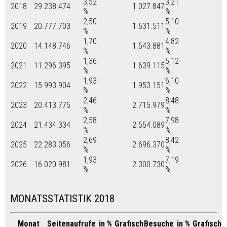
3,52
3,21
2018
29.238.474
1.027.847
%
%
2,50
5,10
2019
20.777.703
1.631.511
%
%
1,70
4,82
2020
14.148.746
1.543.881
%
%
1,36
5,12
2021
11.296.395
1.639.115
%
%
1,93
6,10
2022
15.993.904
1.953.151
%
%
2,46
8,48
2023
20.413.775
2.715.979
%
%
2,58
7,98
2024
21.434.334
2.554.089
%
%
2,69
8,42
2025
22.283.056
2.696.370
%
%
1,93
7,19
2026
16.020.981
2.300.730
%
%
MONATSSTATISTIK 2018
Monat
Seitenaufrufe
in %
Grafisch
Besuche
in %
Grafisch