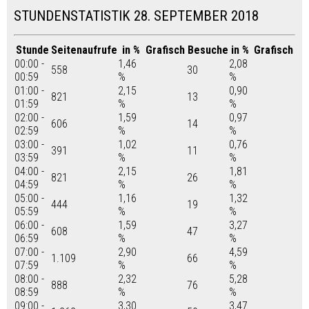
STUNDENSTATISTIK 28. SEPTEMBER 2018
Stunde
Seitenaufrufe
in %
Grafisch
Besuche
in %
Grafisch
00:00 -
1,46
2,08
558
30
00:59
%
%
01:00 -
2,15
0,90
821
13
01:59
%
%
02:00 -
1,59
0,97
606
14
02:59
%
%
03:00 -
1,02
0,76
391
11
03:59
%
%
04:00 -
2,15
1,81
821
26
04:59
%
%
05:00 -
1,16
1,32
444
19
05:59
%
%
06:00 -
1,59
3,27
608
47
06:59
%
%
07:00 -
2,90
4,59
1.109
66
07:59
%
%
08:00 -
2,32
5,28
888
76
08:59
%
%
09:00 -
3,30
3,47