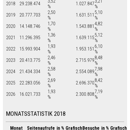
3,52
3,21
2018
29.238.474
1.027.847
%
%
2,50
5,10
2019
20.777.703
1.631.511
%
%
1,70
4,82
2020
14.148.746
1.543.881
%
%
1,36
5,12
2021
11.296.395
1.639.115
%
%
1,93
6,10
2022
15.993.904
1.953.151
%
%
2,46
8,48
2023
20.413.775
2.715.979
%
%
2,58
7,98
2024
21.434.334
2.554.089
%
%
2,69
8,42
2025
22.283.056
2.696.370
%
%
1,93
7,19
2026
16.021.733
2.300.808
%
%
MONATSSTATISTIK 2018
Monat
Seitenaufrufe
in %
Grafisch
Besuche
in %
Grafisch