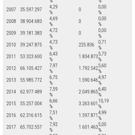
%
%
4,29
0,00
2007
35.597.297
0
%
%
4,69
0,00
2008
38.904.683
0
%
%
4,72
0,00
2009
39.181.383
0
%
%
4,73
0,71
2010
39.247.875
225.836
%
%
6,43
5,73
2011
53.323.600
1.834.873
%
%
7,97
5,60
2012
66.105.427
1.792.542
%
%
6,75
4,97
2013
55.985.772
1.590.646
%
%
7,59
6,40
2014
62.977.489
2.049.865
%
%
6,66
10,19
2015
55.257.004
3.263.601
%
%
7,51
4,99
2016
62.316.615
1.597.871
%
%
7,92
5,00
2017
65.702.557
1.601.463
%
%