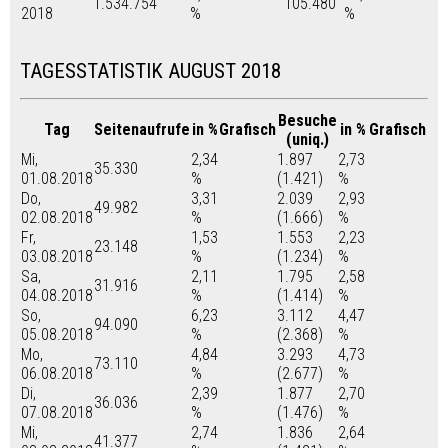
1.534.754
105.480
2018
%
%
TAGESSTATISTIK AUGUST 2018
Besuche
Tag
Seitenaufrufe
in %
Grafisch
in %
Grafisch
(uniq.)
Mi,
2,34
1.897
2,73
35.330
01.08.2018
%
(1.421)
%
Do,
3,31
2.039
2,93
49.982
02.08.2018
%
(1.666)
%
Fr,
1,53
1.553
2,23
23.148
03.08.2018
%
(1.234)
%
Sa,
2,11
1.795
2,58
31.916
04.08.2018
%
(1.414)
%
So,
6,23
3.112
4,47
94.090
05.08.2018
%
(2.368)
%
Mo,
4,84
3.293
4,73
73.110
06.08.2018
%
(2.677)
%
Di,
2,39
1.877
2,70
36.036
07.08.2018
%
(1.476)
%
Mi,
2,74
1.836
2,64
41.377