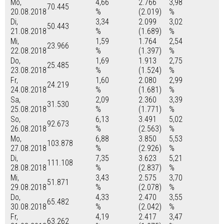
Mo,
4,66
2.766
3,98
70.445
20.08.2018
%
(2.019)
%
Di,
3,34
2.099
3,02
50.443
21.08.2018
%
(1.689)
%
Mi,
1,59
1.764
2,54
23.966
22.08.2018
%
(1.397)
%
Do,
1,69
1.913
2,75
25.485
23.08.2018
%
(1.524)
%
Fr,
1,60
2.080
2,99
24.219
24.08.2018
%
(1.681)
%
Sa,
2,09
2.360
3,39
31.530
25.08.2018
%
(1.771)
%
So,
6,13
3.491
5,02
92.673
26.08.2018
%
(2.563)
%
Mo,
6,88
3.850
5,53
103.878
27.08.2018
%
(2.926)
%
Di,
7,35
3.623
5,21
111.108
28.08.2018
%
(2.837)
%
Mi,
3,43
2.575
3,70
51.871
29.08.2018
%
(2.078)
%
Do,
4,33
2.470
3,55
65.482
30.08.2018
%
(2.042)
%
Fr,
4,19
2.417
3,47
63.262