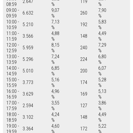
2.647
119
08:59
%
%
09:00 -
9,07
7,90
6.632
260
09:59
%
%
10:00 -
7,13
5,83
5.210
192
10:59
%
%
11:00 -
4,88
4,49
3.566
148
11:59
%
%
12:00 -
8,15
7,29
5.959
240
12:59
%
%
13:00 -
7,24
6,80
5.296
224
13:59
%
%
14:00 -
6,85
6,07
5.010
200
14:59
%
%
15:00 -
5,16
5,28
3.773
174
15:59
%
%
16:00 -
4,96
5,13
3.629
169
16:59
%
%
17:00 -
3,55
3,86
2.594
127
17:59
%
%
18:00 -
4,24
4,49
3.102
148
18:59
%
%
19:00 -
4,60
5,22
3.364
172
19:59
%
%