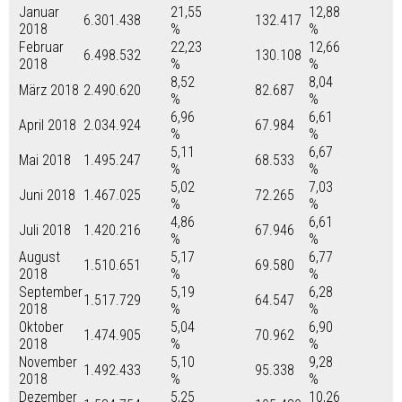
Januar
21,55
12,88
6.301.438
132.417
2018
%
%
Februar
22,23
12,66
6.498.532
130.108
2018
%
%
8,52
8,04
März 2018
2.490.620
82.687
%
%
6,96
6,61
April 2018
2.034.924
67.984
%
%
5,11
6,67
Mai 2018
1.495.247
68.533
%
%
5,02
7,03
Juni 2018
1.467.025
72.265
%
%
4,86
6,61
Juli 2018
1.420.216
67.946
%
%
August
5,17
6,77
1.510.651
69.580
2018
%
%
September
5,19
6,28
1.517.729
64.547
2018
%
%
Oktober
5,04
6,90
1.474.905
70.962
2018
%
%
November
5,10
9,28
1.492.433
95.338
2018
%
%
Dezember
5,25
10,26