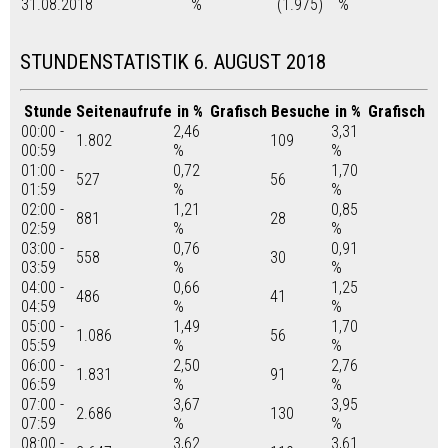
31.08.2018
%
(1.975)
%
STUNDENSTATISTIK 6. AUGUST 2018
Stunde
Seitenaufrufe
in %
Grafisch
Besuche
in %
Grafisch
00:00 -
2,46
3,31
1.802
109
00:59
%
%
01:00 -
0,72
1,70
527
56
01:59
%
%
02:00 -
1,21
0,85
881
28
02:59
%
%
03:00 -
0,76
0,91
558
30
03:59
%
%
04:00 -
0,66
1,25
486
41
04:59
%
%
05:00 -
1,49
1,70
1.086
56
05:59
%
%
06:00 -
2,50
2,76
1.831
91
06:59
%
%
07:00 -
3,67
3,95
2.686
130
07:59
%
%
08:00 -
3,62
3,61