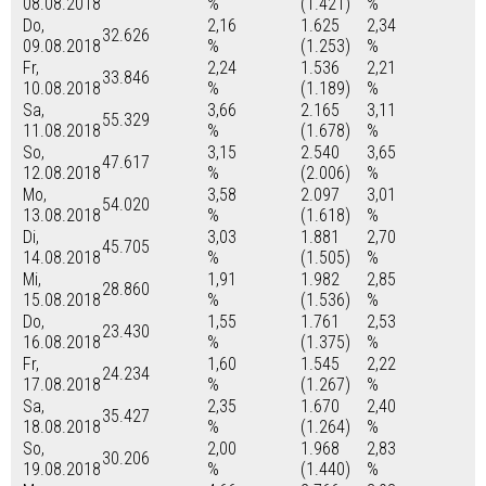
08.08.2018
%
(1.421)
%
Do,
2,16
1.625
2,34
32.626
09.08.2018
%
(1.253)
%
Fr,
2,24
1.536
2,21
33.846
10.08.2018
%
(1.189)
%
Sa,
3,66
2.165
3,11
55.329
11.08.2018
%
(1.678)
%
So,
3,15
2.540
3,65
47.617
12.08.2018
%
(2.006)
%
Mo,
3,58
2.097
3,01
54.020
13.08.2018
%
(1.618)
%
Di,
3,03
1.881
2,70
45.705
14.08.2018
%
(1.505)
%
Mi,
1,91
1.982
2,85
28.860
15.08.2018
%
(1.536)
%
Do,
1,55
1.761
2,53
23.430
16.08.2018
%
(1.375)
%
Fr,
1,60
1.545
2,22
24.234
17.08.2018
%
(1.267)
%
Sa,
2,35
1.670
2,40
35.427
18.08.2018
%
(1.264)
%
So,
2,00
1.968
2,83
30.206
19.08.2018
%
(1.440)
%