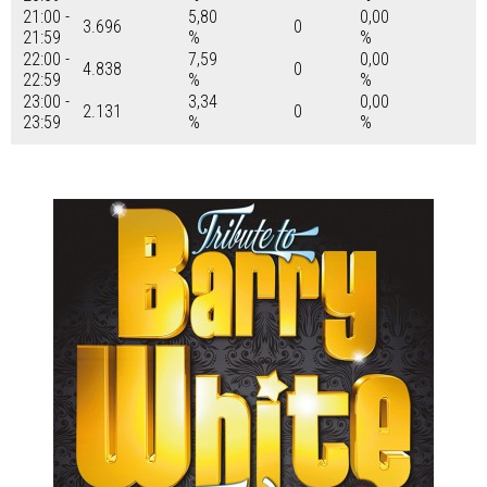
21:00 -
5,80
0,00
3.696
0
21:59
%
%
22:00 -
7,59
0,00
4.838
0
22:59
%
%
23:00 -
3,34
0,00
2.131
0
23:59
%
%