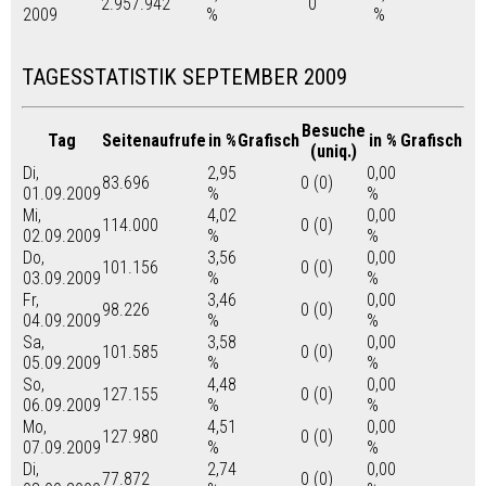
2.957.942
0
2009
%
%
TAGESSTATISTIK SEPTEMBER 2009
Besuche
Tag
Seitenaufrufe
in %
Grafisch
in %
Grafisch
(uniq.)
Di,
2,95
0,00
83.696
0 (0)
01.09.2009
%
%
Mi,
4,02
0,00
114.000
0 (0)
02.09.2009
%
%
Do,
3,56
0,00
101.156
0 (0)
03.09.2009
%
%
Fr,
3,46
0,00
98.226
0 (0)
04.09.2009
%
%
Sa,
3,58
0,00
101.585
0 (0)
05.09.2009
%
%
So,
4,48
0,00
127.155
0 (0)
06.09.2009
%
%
Mo,
4,51
0,00
127.980
0 (0)
07.09.2009
%
%
Di,
2,74
0,00
77.872
0 (0)