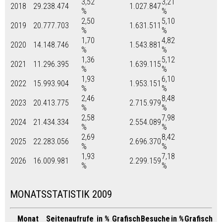
3,52
3,21
2018
29.238.474
1.027.847
%
%
2,50
5,10
2019
20.777.703
1.631.511
%
%
1,70
4,82
2020
14.148.746
1.543.881
%
%
1,36
5,12
2021
11.296.395
1.639.115
%
%
1,93
6,10
2022
15.993.904
1.953.151
%
%
2,46
8,48
2023
20.413.775
2.715.979
%
%
2,58
7,98
2024
21.434.334
2.554.089
%
%
2,69
8,42
2025
22.283.056
2.696.370
%
%
1,93
7,18
2026
16.009.981
2.299.159
%
%
MONATSSTATISTIK 2009
Monat
Seitenaufrufe
in %
Grafisch
Besuche
in %
Grafisch