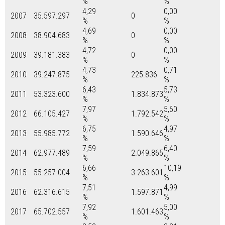
%
%
4,29
0,00
2007
35.597.297
0
%
%
4,69
0,00
2008
38.904.683
0
%
%
4,72
0,00
2009
39.181.383
0
%
%
4,73
0,71
2010
39.247.875
225.836
%
%
6,43
5,73
2011
53.323.600
1.834.873
%
%
7,97
5,60
2012
66.105.427
1.792.542
%
%
6,75
4,97
2013
55.985.772
1.590.646
%
%
7,59
6,40
2014
62.977.489
2.049.865
%
%
6,66
10,19
2015
55.257.004
3.263.601
%
%
7,51
4,99
2016
62.316.615
1.597.871
%
%
7,92
5,00
2017
65.702.557
1.601.463
%
%