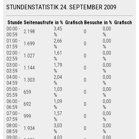
STUNDENSTATISTIK 24. SEPTEMBER 2009
Stunde
Seitenaufrufe
in %
Grafisch
Besuche
in %
Grafisch
00:00 -
3,45
0,00
2.198
0
00:59
%
%
01:00 -
2,66
0,00
1.699
0
01:59
%
%
02:00 -
1,61
0,00
1.027
0
02:59
%
%
03:00 -
1,79
0,00
1.144
0
03:59
%
%
04:00 -
2,04
0,00
1.303
0
04:59
%
%
05:00 -
1,03
0,00
659
0
05:59
%
%
06:00 -
1,09
0,00
692
0
06:59
%
%
07:00 -
1,57
0,00
999
0
07:59
%
%
08:00 -
3,03
0,00
1.934
0
08:59
%
%
09:00 -
4,03
0,00