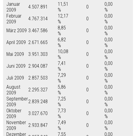
Januar
11,51
0,00
4.507.891
0
2009
%
%
Februar
12,17
0,00
4.767.314
0
2009
%
%
8,85
0,00
März 2009
3.467.586
0
%
%
6,82
0,00
April 2009
2.671.665
0
%
%
10,08
0,00
Mai 2009
3.951.303
0
%
%
7,41
0,00
Juni 2009
2.904.087
0
%
%
7,29
0,00
Juli 2009
2.857.503
0
%
%
August
5,86
0,00
2.295.327
0
2009
%
%
September
7,25
0,00
2.839.248
0
2009
%
%
Oktober
7,73
0,00
3.027.670
0
2009
%
%
November
7,49
0,00
2.933.847
0
2009
%
%
Dezember
7,55
0,00