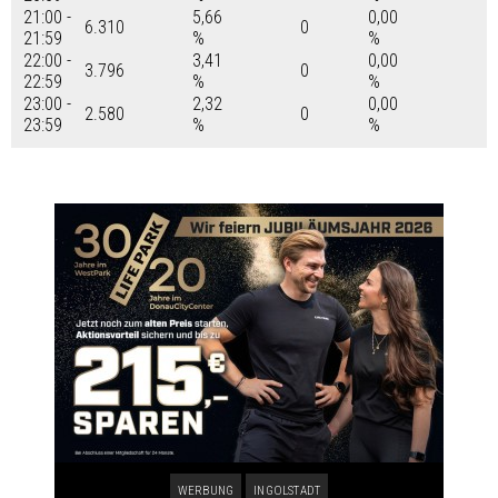
21:00 -
5,66
0,00
6.310
0
21:59
%
%
22:00 -
3,41
0,00
3.796
0
22:59
%
%
23:00 -
2,32
0,00
2.580
0
23:59
%
%
WERBUNG
INGOLSTADT