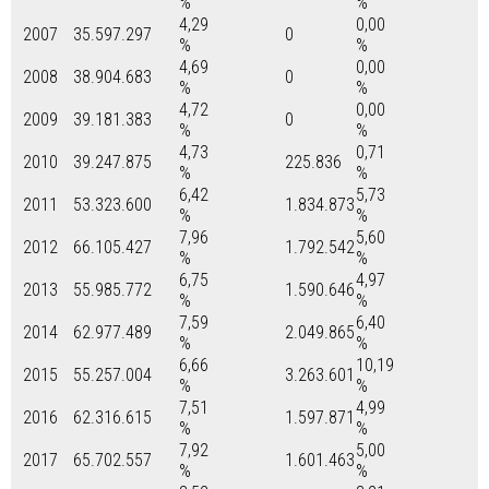
%
%
4,29
0,00
2007
35.597.297
0
%
%
4,69
0,00
2008
38.904.683
0
%
%
4,72
0,00
2009
39.181.383
0
%
%
4,73
0,71
2010
39.247.875
225.836
%
%
6,42
5,73
2011
53.323.600
1.834.873
%
%
7,96
5,60
2012
66.105.427
1.792.542
%
%
6,75
4,97
2013
55.985.772
1.590.646
%
%
7,59
6,40
2014
62.977.489
2.049.865
%
%
6,66
10,19
2015
55.257.004
3.263.601
%
%
7,51
4,99
2016
62.316.615
1.597.871
%
%
7,92
5,00
2017
65.702.557
1.601.463
%
%