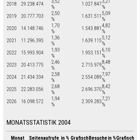
3,52
3,21
2018
29.238.474
1.027.847
%
%
2,50
5,09
2019
20.777.703
1.631.511
%
%
1,70
4,82
2020
14.148.746
1.543.881
%
%
1,36
5,12
2021
11.296.395
1.639.115
%
%
1,93
6,10
2022
15.993.904
1.953.151
%
%
2,46
8,48
2023
20.413.775
2.715.979
%
%
2,58
7,97
2024
21.434.334
2.554.089
%
%
2,68
8,42
2025
22.283.056
2.696.370
%
%
1,94
7,21
2026
16.098.572
2.309.283
%
%
MONATSSTATISTIK 2004
Monat
Seitenaufrufe
in %
Grafisch
Besuche
in %
Grafisch