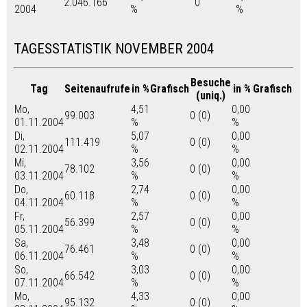
2.046.166
0
2004
%
%
TAGESSTATISTIK NOVEMBER 2004
Besuche
Tag
Seitenaufrufe
in %
Grafisch
in %
Grafisch
(uniq.)
Mo,
4,51
0,00
99.003
0 (0)
01.11.2004
%
%
Di,
5,07
0,00
111.419
0 (0)
02.11.2004
%
%
Mi,
3,56
0,00
78.102
0 (0)
03.11.2004
%
%
Do,
2,74
0,00
60.118
0 (0)
04.11.2004
%
%
Fr,
2,57
0,00
56.399
0 (0)
05.11.2004
%
%
Sa,
3,48
0,00
76.461
0 (0)
06.11.2004
%
%
So,
3,03
0,00
66.542
0 (0)
07.11.2004
%
%
Mo,
4,33
0,00
95.132
0 (0)